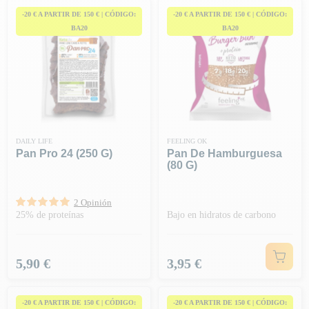
-20 € A PARTIR DE 150 € | CÓDIGO:
-20 € A PARTIR DE 150 € | CÓDIGO:
BA20
BA20
DAILY LIFE
FEELING OK
Pan Pro 24 (250 G)
Pan De Hamburguesa
(80 G)
2 Opinión
25% de proteínas
Bajo en hidratos de carbono
Precio
Precio
5,90 €
3,95 €
-20 € A PARTIR DE 150 € | CÓDIGO:
-20 € A PARTIR DE 150 € | CÓDIGO: