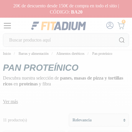
20€ de descuento desde 150€ de compra en todo el sitio |
CÓDIGO:
BA20
0
Inicio
Barras y alimentación
Alimentos dietéticos
Pan proteínico
PAN PROTEÍNICO
Descubra nuestra selección de
panes, masas de pizza y tortillas
ricos
en
proteínas
y fibra
Ver más
11 producto(s)