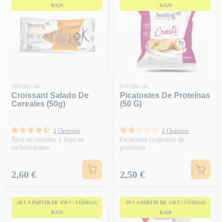
BA20
BA20
FEELING OK
FEELING OK
Croissant Salado De
Picatostes De Proteínas
Cereales (50g)
(50 G)
2 Opinión
1 Opinión
Rico en cereales y bajo en
Picatostes crujientes de
carbohidratos
proteínas
Precio
Precio
2,60 €
2,50 €
-20 € A PARTIR DE 150 € | CÓDIGO:
-20 € A PARTIR DE 150 € | CÓDIGO:
BA20
BA20