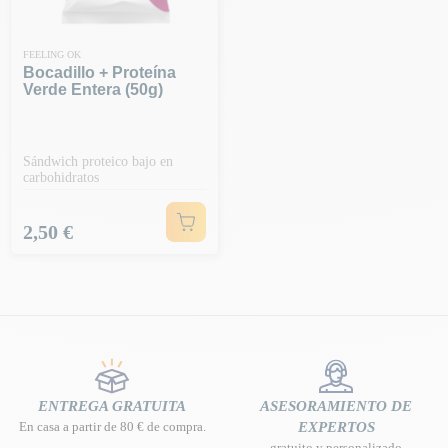
FEELING OK
Bocadillo + Proteína
Verde Entera (50g)
Sándwich proteico bajo en
carbohidratos
Precio
2,50 €
ENTREGA GRATUITA
ASESORAMIENTO DE
En casa a partir de 80 € de compra.
EXPERTOS
gratuito y personalizado