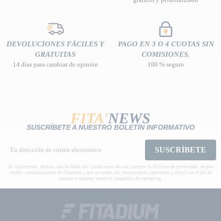
DEVOLUCIONES FÁCILES Y
PAGO EN 3 O 4 CUOTAS SIN
GRATUITAS
COMISIONES.
14 días para cambiar de opinión
100 % seguro
FITA'
NEWS
SUSCRÍBETE A NUESTRO BOLETÍN INFORMATIVO
SUSCRÍBETE
Al registrarme, declaro que he leído las Condiciones de uso y acepto la Política de privacidad. Acepto
recibir comunicaciones de Fitadium y que se miden mis interacciones (aperturas y clics) con el fin de
evaluar y mejorar nuestras campañas de marketing.