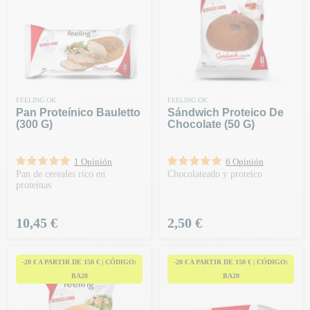
FEELING OK
FEELING OK
Pan Proteínico Bauletto
Sándwich Proteico De
(300 G)
Chocolate (50 G)
1 Opinión
6 Opinión
Pan de cereales rico en
Chocolateado y proteico
proteínas
Precio
Precio
10,45 €
2,50 €
-20 € A PARTIR DE 150 € | CÓDIGO:
-20 € A PARTIR DE 150 € | CÓDIGO:
BA20
BA20