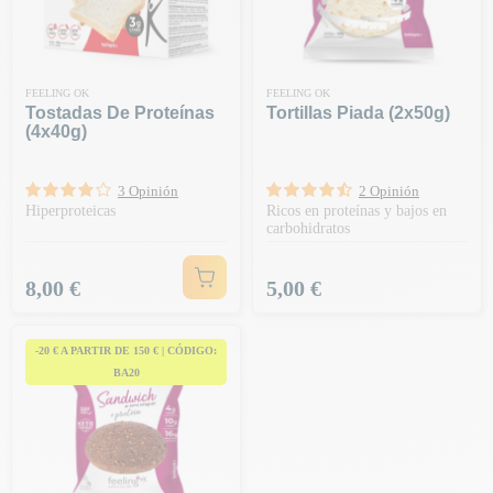
FEELING OK
FEELING OK
Tostadas De Proteínas
Tortillas Piada (2x50g)
(4x40g)
3 Opinión
2 Opinión
Hiperproteicas
Ricos en proteínas y bajos en
carbohidratos
Precio
Precio
8,00 €
5,00 €
-20 € A PARTIR DE 150 € | CÓDIGO:
BA20