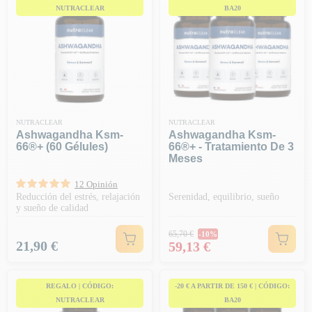
NUTRACLEAR
BA20
NUTRACLEAR
NUTRACLEAR
Ashwagandha Ksm-
Ashwagandha Ksm-
66®+ (60 Gélules)
66®+ - Tratamiento De 3
Meses
12 Opinión
Reducción del estrés, relajación
Serenidad, equilibrio, sueño
y sueño de calidad
Precio habitual
65,70 €
-10%
Precio
Precio
21,90 €
59,13 €
REGALO | CÓDIGO:
-20 € A PARTIR DE 150 € | CÓDIGO:
NUTRACLEAR
BA20