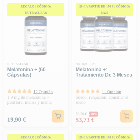
REGALO | CÓDIGO:
-20 € A PARTIR DE 150 € | CÓDIGO:
NUTRACLEAR
BA20
NUTRACLEAR
NUTRACLEAR
Melatonina + (60
Melatonina +:
Cápsulas)
Tratamiento De 3 Meses
12 Opinión
11 Opinión
1,9 mg de melatonina +
Sueño, relajación, conciliar el
pasiflora, melisa y menta
sueño
piperita
Precio habitual
59,70 €
-10%
Precio
Precio
19,90 €
53,73 €
REGALO | CÓDIGO:
-20 € A PARTIR DE 150 € | CÓDIGO: