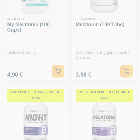
MYMUSCLE
PHARMAPURE
My Melatonin (100
Melatonin (100 Tabs)
Caps)
Reduce el jet lag
Melatonina 1 mg para conciliar
el sueño
Precio
Precio
4,90 €
3,90 €
-20 € A PARTIR DE 150 € | CÓDIGO:
-20 € A PARTIR DE 150 € | CÓDIGO:
BA20
BA20