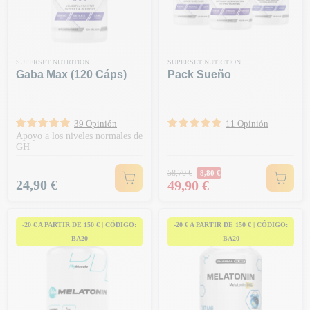
SUPERSET NUTRITION
SUPERSET NUTRITION
Gaba Max (120 Cáps)
Pack Sueño
39 Opinión
11 Opinión
Apoyo a los niveles normales de
GH
Precio habitual
58,70 €
-8,80 €
Precio
Precio
24,90 €
49,90 €
-20 € A PARTIR DE 150 € | CÓDIGO:
-20 € A PARTIR DE 150 € | CÓDIGO:
BA20
BA20