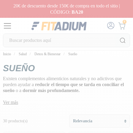
20€ de descuento desde 150€ de compra en todo el sitio |
CÓDIGO:
BA20
0
Inicio
Salud
Detox & Bienestar
Sueño
SUEÑO
Existen complementos alimenticios naturales y no adictivos que
pueden ayudar a
reducir el tiempo que se tarda en conciliar el
sueño
o a
dormir más profundamente.
Descubre nuestra selección de productos
a base de triptófano y
Ver más
melatonina
de marcas líderes, para combatir el insomnio y
mejorar la calidad del sueño.
30 producto(s)