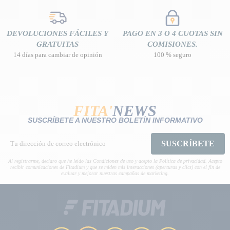
DEVOLUCIONES FÁCILES Y
PAGO EN 3 O 4 CUOTAS SIN
GRATUITAS
COMISIONES.
14 días para cambiar de opinión
100 % seguro
FITA'
NEWS
SUSCRÍBETE A NUESTRO BOLETÍN INFORMATIVO
SUSCRÍBETE
Al registrarme, declaro que he leído las Condiciones de uso y acepto la Política de privacidad. Acepto
recibir comunicaciones de Fitadium y que se miden mis interacciones (aperturas y clics) con el fin de
evaluar y mejorar nuestras campañas de marketing.