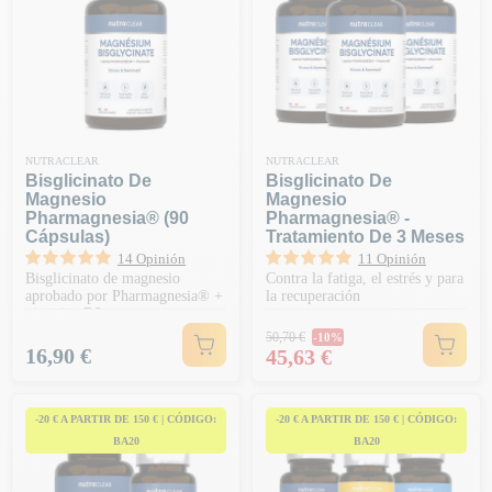
NUTRACLEAR
NUTRACLEAR
Bisglicinato De
Bisglicinato De
Magnesio
Magnesio
Pharmagnesia® (90
Pharmagnesia® -
Cápsulas)
Tratamiento De 3 Meses
14 Opinión
11 Opinión
Bisglicinato de magnesio
Contra la fatiga, el estrés y para
aprobado por Pharmagnesia® +
la recuperación
vitamina B6
Precio habitual
50,70 €
-10%
Precio
Precio
16,90 €
45,63 €
-20 € A PARTIR DE 150 € | CÓDIGO:
-20 € A PARTIR DE 150 € | CÓDIGO:
BA20
BA20