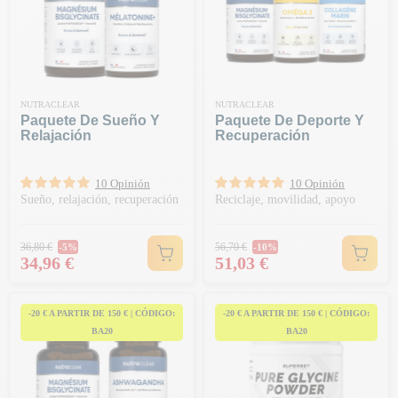
NUTRACLEAR
NUTRACLEAR
Paquete De Sueño Y
Paquete De Deporte Y
Relajación
Recuperación
10 Opinión
10 Opinión
Sueño, relajación, recuperación
Reciclaje, movilidad, apoyo
Precio habitual
Precio habitual
36,80 €
56,70 €
-5%
-10%
Precio
Precio
34,96 €
51,03 €
-20 € A PARTIR DE 150 € | CÓDIGO:
-20 € A PARTIR DE 150 € | CÓDIGO:
BA20
BA20