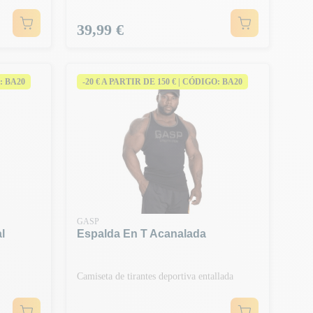
Precio
39,99 €
: BA20
-20 € A PARTIR DE 150 € | CÓDIGO: BA20
GASP
l
Espalda En T Acanalada
Camiseta de tirantes deportiva entallada