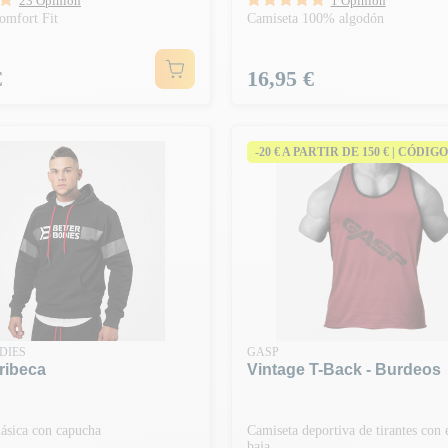
23 Opinión
1 Opinión
omfort Fit
Camiseta 100% algodón
Precio
€
16,95 €
-20 € A PARTIR DE 150 € | CÓDIGO
DIES
GASP
ribeca
Vintage T-Back - Burdeos
lásica con capucha
Camiseta deportiva de tirantes con 
baja