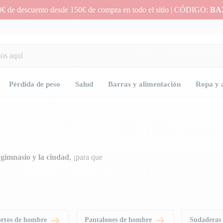
0€ de descuento desde 150€ de compra en todo el sitio | CÓDIGO:
BA
Pérdida de peso
Salud
Barras y alimentación
Ropa y 
gimnasio y la ciudad
, ¡para que
ortos de hombre
Pantalones de hombre
Sudaderas