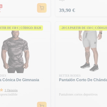
habitual
0%
Precio
39,90 €
€
ARTIR DE 150 € | CÓDIGO: BA20
-20 € A PARTIR DE 150 € | CÓDIGO
DIES
BETTER BODIES
a Cónica De Gimnasia
Pantalón Corto De Chánda
1 Opinión
mprescindible
Pantalones cortos deportivos