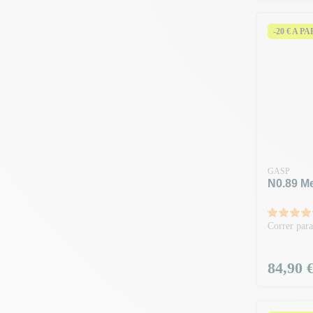
-20 € A P
GASP
N0.89 M
Correr par
Precio
84,90 