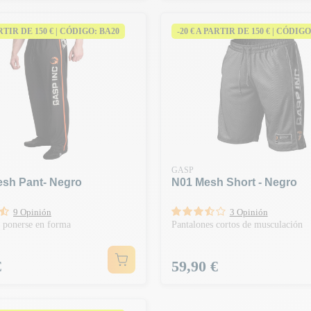
ARTIR DE 150 € | CÓDIGO: BA20
-20 € A PARTIR DE 150 € | CÓDIGO
GASP
esh Pant- Negro
N01 Mesh Short - Negro
9 Opinión
3 Opinión
a ponerse en forma
Pantalones cortos de musculación
Precio
€
59,90 €