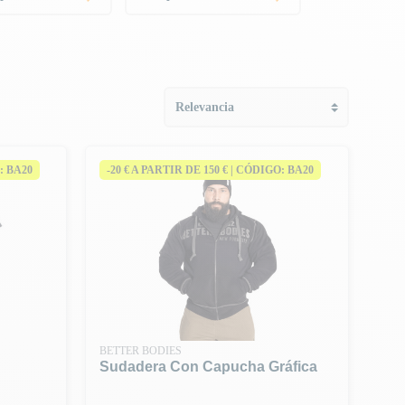
: BA20
-20 € A PARTIR DE 150 € | CÓDIGO: BA20
BETTER BODIES
Sudadera Con Capucha Gráfica