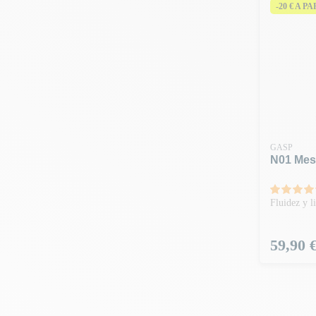
-20 € A P
GASP
N01 Mes
Fluidez y l
Precio
59,90 