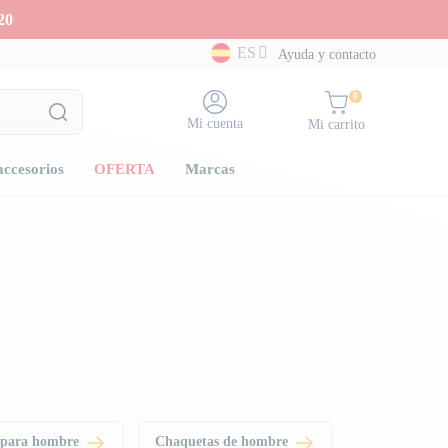
20
ES
Ayuda y contacto
0
Mi cuenta
Mi carrito
accesorios
OFERTA
Marcas
 para hombre
Chaquetas de hombre