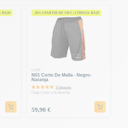
: BA20
-20 € A PARTIR DE 150 € | CÓDIGO: BA20
GASP
N01 Corto De Malla - Negro-
Naranja
3 Opinión
Gasp Corto a la derecha
Precio
59,90 €