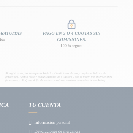
GRATUITAS
PAGO EN 3 O 4 CUOTAS SIN
nión
COMISIONES.
100 % seguro
Al registrarme, declaro que he leído las Condiciones de uso y acepto la Política de
privacidad. Acepto recibir comunicaciones de Fitadium y que se miden mis interacciones
(aperturas y clics) con el fin de evaluar y mejorar nuestras campañas de marketing.
ICA
TU CUENTA
Información personal
Devoluciones de mercancía