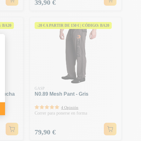
Precio
39,90 €
: BA20
-20 € A PARTIR DE 150 € | CÓDIGO: BA20
GASP
apucha
N0.89 Mesh Pant - Gris
4 Opinión
ra
Correr para ponerse en forma
Precio
79,90 €