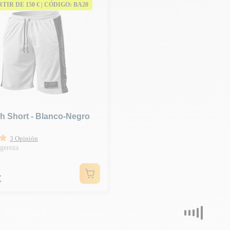
ARTIR DE 150 € | CÓDIGO: BA20
h Short - Blanco-Negro
3 Opinión
igereza
€