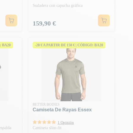
Sudadera con capucha gráfica
Precio
159,90 €
: BA20
-20 € A PARTIR DE 150 € | CÓDIGO: BA20
BETTER BODIES
Camiseta De Rayas Essex
1 Opinión
espalda
Camiseta slim-fit