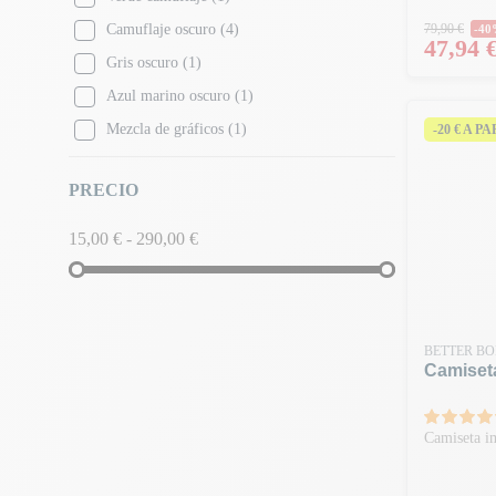
Precio 
Camuflaje oscuro
(4)
79,90 €
-4
Precio
47,94 
Gris oscuro
(1)
Azul marino oscuro
(1)
Mezcla de gráficos
(1)
-20 € A P
Mezcla de grafito
(1)
PRECIO
Camuflaje verde
(3)
Gris melange
(8)
15,00 € - 290,00 €
Gris Blanco
(1)
Gris
(1)
Hierro
(1)
BETTER BO
Gris claro
(1)
Camiset
Granate
(4)
Negro
(13)
Camiseta i
Negro
(3)
Negro 2
(1)