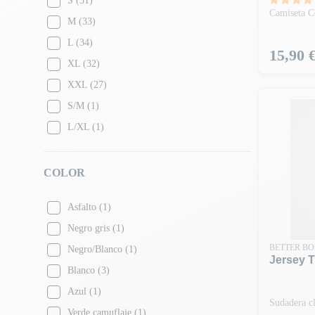
S
(31)
Camiseta C
M
(33)
L
(34)
Precio
15,90 
XL
(32)
XXL
(27)
S/M
(1)
L/XL
(1)
COLOR
Asfalto
(1)
Negro gris
(1)
BETTER BO
Negro/Blanco
(1)
Jersey T
Blanco
(3)
Azul
(1)
Sudadera c
Verde camuflaje
(1)