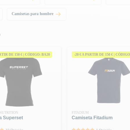
Camisetas para hombre
)
ARTIR DE 150 € | CÓDIGO: BA20
-20 € A PARTIR DE 150 € | CÓDIGO
NUTRITION
FITADIUM
a Superset
Camiseta Fitadium