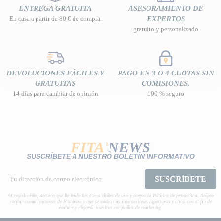
ENTREGA GRATUITA
ASESORAMIENTO DE
En casa a partir de 80 € de compra.
EXPERTOS
gratuito y personalizado
DEVOLUCIONES FÁCILES Y
PAGO EN 3 O 4 CUOTAS SIN
GRATUITAS
COMISIONES.
14 días para cambiar de opinión
100 % seguro
FITA'
NEWS
SUSCRÍBETE A NUESTRO BOLETÍN INFORMATIVO
SUSCRÍBETE
Al registrarme, declaro que he leído las Condiciones de uso y acepto la Política de privacidad. Acepto
recibir comunicaciones de Fitadium y que se miden mis interacciones (aperturas y clics) con el fin de
evaluar y mejorar nuestras campañas de marketing.