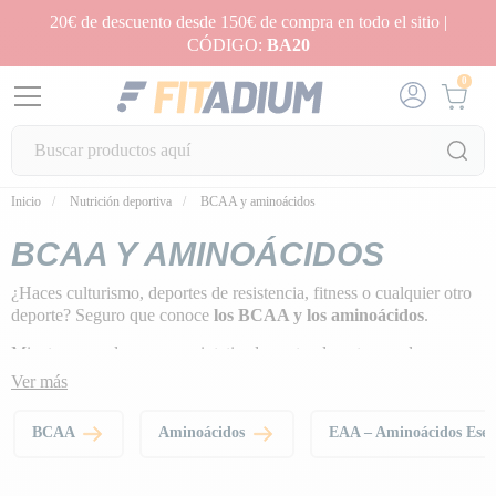
20€ de descuento desde 150€ de compra en todo el sitio |
CÓDIGO:
BA20
0
Inicio
Nutrición deportiva
BCAA y aminoácidos
BCAA Y AMINOÁCIDOS
¿Haces culturismo, deportes de resistencia, fitness o cualquier otro
deporte? Seguro que conoce
los BCAA y los aminoácidos
.
Mientras que algunos son sintetizados naturalmente por el
organismo, otros deben
ser aportados por la alimentación o los
Ver más
suplementos: los aminoácidos esenciales
.
BCAA
Aminoácidos
EAA – Aminoácidos Esen
Si utiliza regularmente sus músculos para actividades deportivas,
estos aminoácidos son aún más necesarios, ya que
ayudan a
regenerar el tejido muscular
.