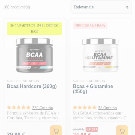
186 producto(s)
-20 € A PARTIR DE 150 € | CÓDIGO:
PRECIOS A LA BAJA
BA20
SUPERSET NUTRITION
SUPERSET NUTRITION
Bcaa Hardcore (360g)
Bcaa + Glutamine
(450g)
239 Opinión
58 Opinión
Fórmula explosiva de BCAA +
Sus BCAA enriquecidos con
Citrulina, Taurina y vitaminas
electrolitos, sodio y vitamina C
Precio habitual
34,90 €
-10,00 €
Precio
Precio
39,90 €
24,90 €