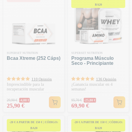
BA20
SUPERSET NUTRITION
SUPERSET NUTRITION
Bcaa Xtreme (252 Cáps)
Programa Músculo
Seco - Principiante
110 Opinión
136 Opinión
Imprescindible para la
¡Ganancia muscular en 4
recuperación muscular
semanas!
Precio habitual
Precio habitual
29,90 €
95,70 €
-4,00 €
-25,80 €
Precio
Precio
25,90 €
69,90 €
-20 € A PARTIR DE 150 € | CÓDIGO:
-20 € A PARTIR DE 150 € | CÓDIGO:
BA20
BA20