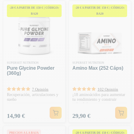
-20 € A PARTIR DE 150 € | CÓDIGO:
-20 € A PARTIR DE 150 € | CÓDIGO:
BA20
BA20
SUPERSET NUTRITION
SUPERSET NUTRITION
Pure Glycine Powder
Amino Max (252 Cáps)
(360g)
7 Opinión
102 Opinión
Recuperación, articulaciones y
¡18 aminoácidos para aumentar
sueño
tu rendimiento y construir
músculo!
Precio
Precio
14,90 €
29,90 €
PRECIOS A LA BAJA
-20 € A PARTIR DE 150 € | CÓDIGO: