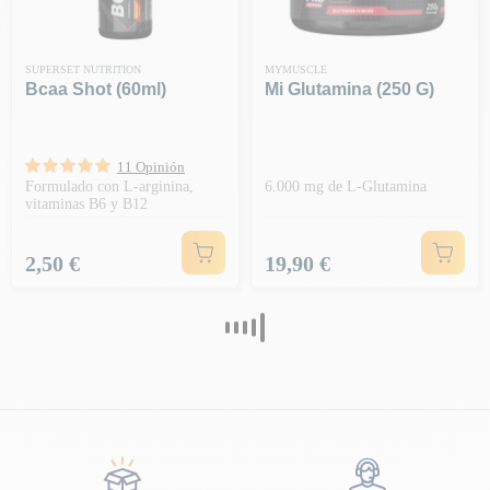
SUPERSET NUTRITION
MYMUSCLE
Bcaa Shot (60ml)
Mi Glutamina (250 G)
11 Opinión
Formulado con L-arginina,
6.000 mg de L-Glutamina
vitaminas B6 y B12
Precio
Precio
2,50 €
19,90 €