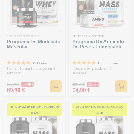
SUPERSET NUTRITION
SUPERSET NUTRITION
Programa De Modelado
Programa De Aumento
Muscular
De Peso - Principiante
35 Opinión
165 Opinión
Pon en forma tu cuerpo en 4
¡Gane a lo grande en 4
semanas
semanas!
Precio habitual
Precio habitual
105,70 €
100,70 €
-35,80 €
-25,80 €
Precio
Precio
69,90 €
74,90 €
-20 € A PARTIR DE 150 € | CÓDIGO:
-20 € A PARTIR DE 150 € | CÓDIGO:
BA20
BA20