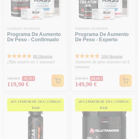
SUPERSET NUTRITION
SUPERSET NUTRITION
Programa De Aumento
Programa De Aumento
De Peso - Confirmado
De Peso - Experto
80 Opinión
104 Opinión
¡Más masivo en 5 semanas!
Aumento de peso extremo en 6
semanas
Precio habitual
Precio habitual
150,60 €
210,50 €
-30,70 €
-60,60 €
Precio
Precio
119,90 €
149,90 €
-20 € A PARTIR DE 150 € | CÓDIGO:
-20 € A PARTIR DE 150 € | CÓDIGO:
BA20
BA20