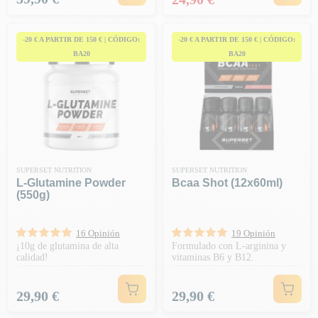
-20 € A PARTIR DE 150 € | CÓDIGO:
-20 € A PARTIR DE 150 € | CÓDIGO:
BA20
BA20
SUPERSET NUTRITION
SUPERSET NUTRITION
L-Glutamine Powder
Bcaa Shot (12x60ml)
(550g)
16 Opinión
19 Opinión
¡10g de glutamina de alta
Formulado con L-arginina y
calidad!
vitaminas B6 y B12.
Precio
Precio
29,90 €
29,90 €