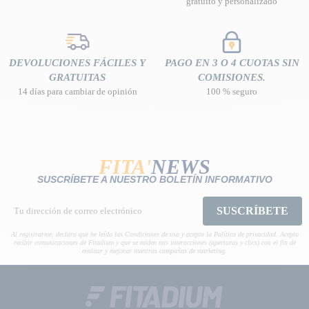
gratuito y personalizado
DEVOLUCIONES FÁCILES Y
PAGO EN 3 O 4 CUOTAS SIN
GRATUITAS
COMISIONES.
14 días para cambiar de opinión
100 % seguro
FITA'
NEWS
SUSCRÍBETE A NUESTRO BOLETÍN INFORMATIVO
SUSCRÍBETE
Al registrarme, declaro que he leído las Condiciones de uso y acepto la Política de privacidad. Acepto
recibir comunicaciones de Fitadium y que se miden mis interacciones (aperturas y clics) con el fin de
evaluar y mejorar nuestras campañas de marketing.