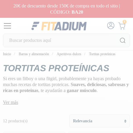
20€ de descuento desde 150€ de compra en todo el sitio |
CÓDIGO:
BA20
0
Inicio
Barras y alimentación
Aperitivos dulces
Tortitas proteínicas
TORTITAS PROTEÍNICAS
Si eres un fitboy o una fitgirl, probablemente ya hayas probado
muchas recetas de tortitas proteicas.
Suaves, deliciosas, sabrosas y
ricas en proteínas
, te ayudarán a
ganar músculo
.
Ya sean ricas en proteínas, hechas con copos de avena o plátano,
Ver más
hay muchas recetas que
te aportarán carbohidratos, proteínas y
grasas en cantidades razonables
.
12 producto(s)