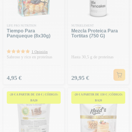
LIFE PRO NUTRITION
NUTRIELEMENT
Tiempo Para
Mezcla Proteica Para
Panqueque (8x30g)
Tortitas (750 G)
1 Opinión
Sabroso y rico en proteínas
Hasta 30,5 g de proteínas
Precio
Precio
4,95 €
29,95 €
-20 € A PARTIR DE 150 € | CÓDIGO:
-20 € A PARTIR DE 150 € | CÓDIGO:
BA20
BA20