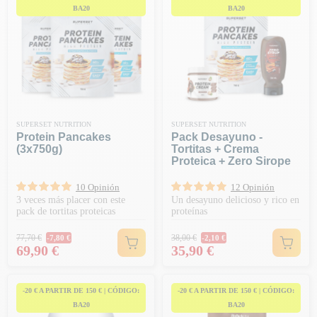
BA20
BA20
SUPERSET NUTRITION
SUPERSET NUTRITION
Protein Pancakes
Pack Desayuno -
(3x750g)
Tortitas + Crema
Proteica + Zero Sirope
10 Opinión
12 Opinión
3 veces más placer con este
Un desayuno delicioso y rico en
pack de tortitas proteicas
proteínas
Precio habitual
Precio habitual
77,70 €
38,00 €
-7,80 €
-2,10 €
Precio
Precio
69,90 €
35,90 €
-20 € A PARTIR DE 150 € | CÓDIGO:
-20 € A PARTIR DE 150 € | CÓDIGO:
BA20
BA20