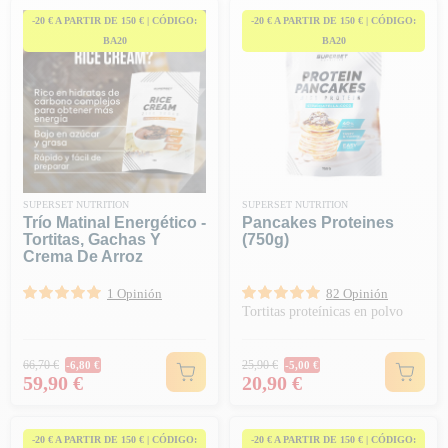
-20 € A PARTIR DE 150 € | CÓDIGO:
-20 € A PARTIR DE 150 € | CÓDIGO:
BA20
BA20
SUPERSET NUTRITION
SUPERSET NUTRITION
Trío Matinal Energético -
Pancakes Proteines
Tortitas, Gachas Y
(750g)
Crema De Arroz
1 Opinión
82 Opinión
Tortitas proteínicas en polvo
Precio habitual
Precio habitual
66,70 €
25,90 €
-6,80 €
-5,00 €
Precio
Precio
59,90 €
20,90 €
-20 € A PARTIR DE 150 € | CÓDIGO:
-20 € A PARTIR DE 150 € | CÓDIGO: