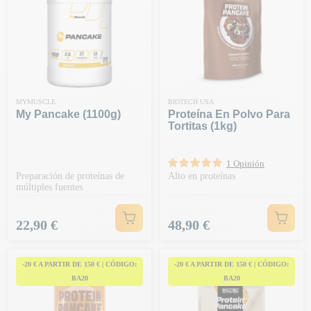
MYMUSCLE
BIOTECH USA
My Pancake (1100g)
Proteína En Polvo Para
Tortitas (1kg)
1 Opinión
Preparación de proteínas de
Alto en proteínas
múltiples fuentes
Precio
Precio
22,90 €
48,90 €
-20 € A PARTIR DE 150 € | CÓDIGO:
-20 € A PARTIR DE 150 € | CÓDIGO:
BA20
BA20