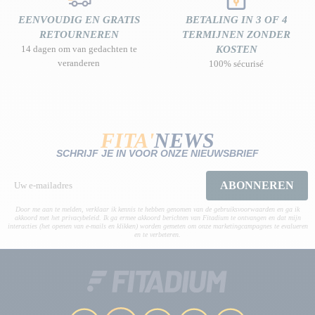
EENVOUDIG EN GRATIS
BETALING IN 3 OF 4
RETOURNEREN
TERMIJNEN ZONDER
14 dagen om van gedachten te
KOSTEN
veranderen
100% sécurisé
FITA'
NEWS
SCHRIJF JE IN VOOR ONZE NIEUWSBRIEF
ABONNEREN
Door me aan te melden, verklaar ik kennis te hebben genomen van de gebruiksvoorwaarden en ga ik
akkoord met het privacybeleid. Ik ga ermee akkoord berichten van Fitadium te ontvangen en dat mijn
interacties (het openen van e-mails en klikken) worden gemeten om onze marketingcampagnes te evalueren
en te verbeteren.