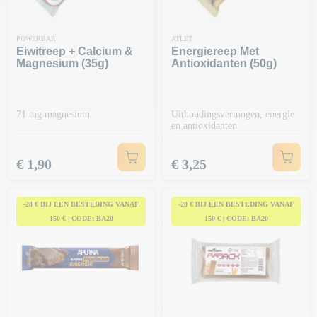
POWERBAR
ATLET
Eiwitreep + Calcium &
Energiereep Met
Magnesium (35g)
Antioxidanten (50g)
71 mg magnesium
Uithoudingsvermogen, energie
en antioxidanten
Prijs
Prijs
€ 1,90
€ 3,25
-20 € BIJ EEN BESTEDING VANAF
-20 € BIJ EEN BESTEDING VANAF
150 € | CODE: BA20
150 € | CODE: BA20