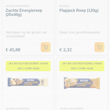
APURNA NUTRITION
BIGMAN
Zachte Energiereep
Flapjack Reep (120g)
(20x40g)
Anticipeert op het gevoel van
Ideaal voor gewichtstoename
vermoeidheid
Prijs
Prijs
€ 45,00
€ 2,32
-20 € BIJ EEN BESTEDING VANAF
-20 € BIJ EEN BESTEDING VANAF
150 € | CODE: BA20
150 € | CODE: BA20
APURNA NUTRITION
APURNA NUTRITION