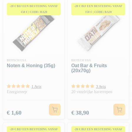
-20 € BIJ EEN BESTEDING VANAF
-20 € BIJ EEN BESTEDING VANAF
150 € | CODE: BA20
150 € | CODE: BA20
BIOTECH USA
BIOTECH USA
Noten & Honing (35g)
Oat Bar & Fruits
(20x70g)
1 Avis
3 Avis
Energiereep
20 vezelrijke haverrepen
Prijs
Prijs
€ 1,60
€ 38,90
-20 € BIJ EEN BESTEDING VANAF
-20 € BIJ EEN BESTEDING VANAF