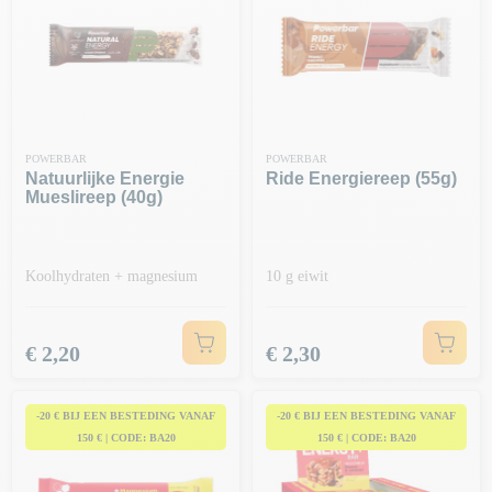
POWERBAR
POWERBAR
Natuurlijke Energie
Ride Energiereep (55g)
Mueslireep (40g)
Koolhydraten + magnesium
10 g eiwit
Prijs
Prijs
€ 2,20
€ 2,30
-20 € BIJ EEN BESTEDING VANAF
-20 € BIJ EEN BESTEDING VANAF
150 € | CODE: BA20
150 € | CODE: BA20