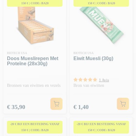
150 € | CODE: BA20
150 € | CODE: BA20
BIOTECH USA
BIOTECH USA
Doos Mueslirepen Met
Eiwit Muesli (30g)
Proteïne (28x30g)
1 Avis
Bronnen van eiwitten en vezels
Bron van eiwitten
Prijs
Prijs
€ 35,90
€ 1,40
-20 € BIJ EEN BESTEDING VANAF
-20 € BIJ EEN BESTEDING VANAF
150 € | CODE: BA20
150 € | CODE: BA20