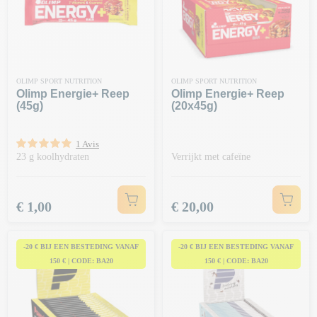
OLIMP SPORT NUTRITION
OLIMP SPORT NUTRITION
Olimp Energie+ Reep
Olimp Energie+ Reep
(45g)
(20x45g)
1 Avis
23 g koolhydraten
Verrijkt met cafeïne
Prijs
Prijs
€ 1,00
€ 20,00
-20 € BIJ EEN BESTEDING VANAF
-20 € BIJ EEN BESTEDING VANAF
150 € | CODE: BA20
150 € | CODE: BA20