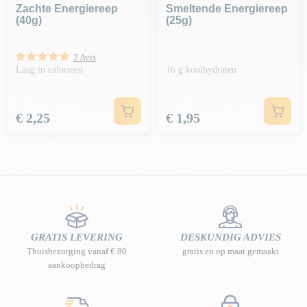
Zachte Energiereep
Smeltende Energiereep
(40g)
(25g)
2 Avis
Laag in calorieën
16 g koolhydraten
Prijs
Prijs
€ 2,25
€ 1,95
GRATIS LEVERING
DESKUNDIG ADVIES
Thuisbezorging vanaf € 80
gratis en op maat gemaakt
aankoopbedrag