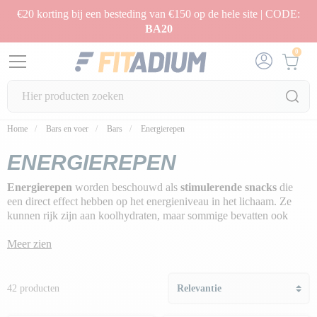
€20 korting bij een besteding van €150 op de hele site | CODE:
BA20
0
Home
Bars en voer
Bars
Energierepen
ENERGIEREPEN
Energierepen
worden beschouwd als
stimulerende snacks
die
een direct effect hebben op het energieniveau in het lichaam. Ze
kunnen rijk zijn aan koolhydraten, maar sommige bevatten ook
andere
ingrediënten die van nature energie geven
.
Meer zien
42 producten