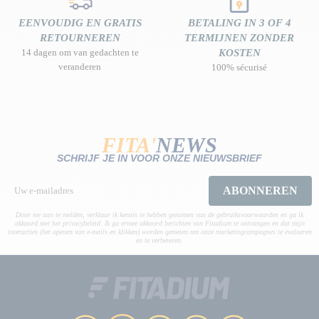
EENVOUDIG EN GRATIS
BETALING IN 3 OF 4
RETOURNEREN
TERMIJNEN ZONDER
14 dagen om van gedachten te
KOSTEN
veranderen
100% sécurisé
FITA'
NEWS
SCHRIJF JE IN VOOR ONZE NIEUWSBRIEF
ABONNEREN
Door me aan te melden, verklaar ik kennis te hebben genomen van de gebruiksvoorwaarden en ga ik
akkoord met het privacybeleid. Ik ga ermee akkoord berichten van Fitadium te ontvangen en dat mijn
interacties (het openen van e-mails en klikken) worden gemeten om onze marketingcampagnes te evalueren
en te verbeteren.