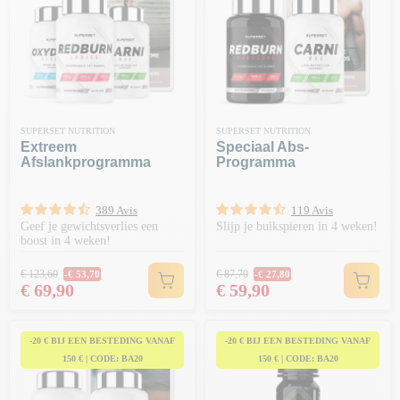
SUPERSET NUTRITION
SUPERSET NUTRITION
Extreem
Speciaal Abs-
Afslankprogramma
Programma
389 Avis
119 Avis
Geef je gewichtsverlies een
Slijp je buikspieren in 4 weken!
boost in 4 weken!
Normale prijs
Normale prijs
€ 123,60
€ 87,70
-€ 53,70
-€ 27,80
Prijs
Prijs
€ 69,90
€ 59,90
-20 € BIJ EEN BESTEDING VANAF
-20 € BIJ EEN BESTEDING VANAF
150 € | CODE: BA20
150 € | CODE: BA20