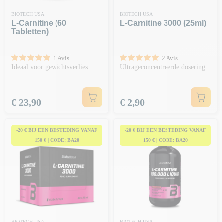
BIOTECH USA
BIOTECH USA
L-Carnitine (60
L-Carnitine 3000 (25ml)
Tabletten)
1 Avis
2 Avis
Ideaal voor gewichtsverlies
Ultrageconcentreerde dosering
Prijs
Prijs
€ 23,90
€ 2,90
-20 € BIJ EEN BESTEDING VANAF
-20 € BIJ EEN BESTEDING VANAF
150 € | CODE: BA20
150 € | CODE: BA20
BIOTECH USA
BIOTECH USA