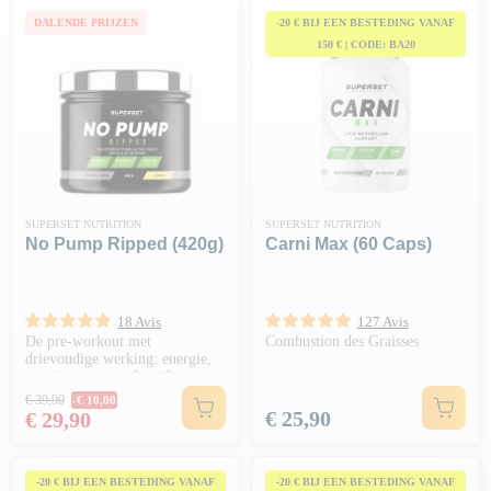
DALENDE PRIJZEN
-20 € BIJ EEN BESTEDING VANAF
150 € | CODE: BA20
SUPERSET NUTRITION
SUPERSET NUTRITION
No Pump Ripped (420g)
Carni Max (60 Caps)
18 Avis
127 Avis
De pre-workout met
Combustion des Graisses
drievoudige werking: energie,
stuwing en vetverbranding
Normale prijs
€ 39,90
-€ 10,00
Prijs
Prijs
€ 25,90
€ 29,90
-20 € BIJ EEN BESTEDING VANAF
-20 € BIJ EEN BESTEDING VANAF