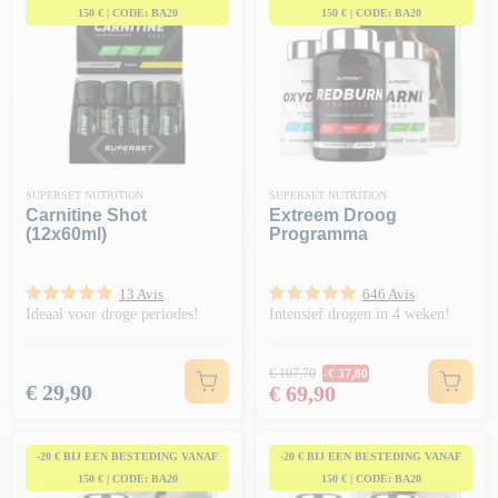
150 € | CODE: BA20
150 € | CODE: BA20
SUPERSET NUTRITION
SUPERSET NUTRITION
Carnitine Shot
Extreem Droog
(12x60ml)
Programma
13 Avis
646 Avis
Ideaal voor droge periodes!
Intensief drogen in 4 weken!
Normale prijs
€ 107,70
-€ 37,80
Prijs
Prijs
€ 29,90
€ 69,90
-20 € BIJ EEN BESTEDING VANAF
-20 € BIJ EEN BESTEDING VANAF
150 € | CODE: BA20
150 € | CODE: BA20