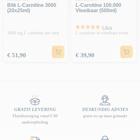
Blik L-Carnitine 3000
L-Carnitine 100.000
(20x25ml)
Vloeibaar (500ml)
1 Avis
3000 mg L-carnitine per shot
L-carnitine in vloeibare vorm
Prijs
Prijs
€ 51,90
€ 39,90
GRATIS LEVERING
DESKUNDIG ADVIES
Thuisbezorging vanaf € 80
gratis en op maat gemaakt
aankoopbedrag