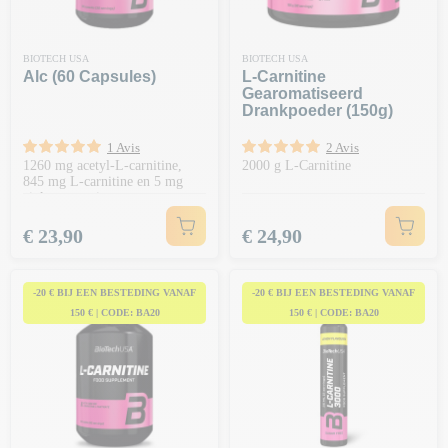
BIOTECH USA
BIOTECH USA
Alc (60 Capsules)
L-Carnitine
Gearomatiseerd
Drankpoeder (150g)
1 Avis
2 Avis
1260 mg acetyl-L-carnitine,
2000 g L-Carnitine
845 mg L-carnitine en 5 mg
zink per portie.
Prijs
Prijs
€ 23,90
€ 24,90
-20 € BIJ EEN BESTEDING VANAF
-20 € BIJ EEN BESTEDING VANAF
150 € | CODE: BA20
150 € | CODE: BA20