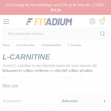
€20 korting bij een besteding van €150 op de hele site | CODE:
BA20
0
Home
Gewichtsverlies
Afslankmiddelen
L-Carnitine
L-CARNITINE
Acetyl-L-carnitine is een bekende molecule voor mensen die
lichaamsvet willen verliezen
en
effectief willen afvallen
.
Het is vooral effectief voor sport-, bodybuilding-, fitness- en
cardioliefhebbers, omdat het
de vetverbranding tijdens het
Meer zien
sporten verhoogt
.
44 producten