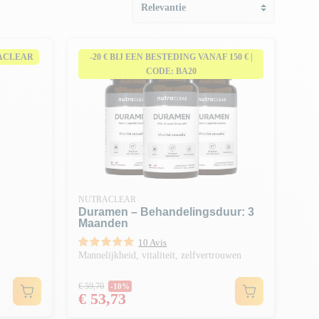
RACLEAR
-20 € BIJ EEN BESTEDING VANAF 150 € |
CODE: BA20
NUTRACLEAR
Duramen – Behandelingsduur: 3
Maanden
10 Avis
Mannelijkheid, vitaliteit, zelfvertrouwen
Normale prijs
€ 59,70
-10%
Prijs
€ 53,73