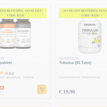
J EEN BESTEDING VANAF 150 € |
-20 € BIJ EEN BESTEDING VANAF 
CODE: BA20
CODE: BA20
AR
PHARMAPURE
epakket
Tribulus (90 Tabs)
10 Avis
id, spierkracht, vitaliteit
Geconcentreerd tribulusextract
 prijs
,90
Prijs
€ 19,90
0