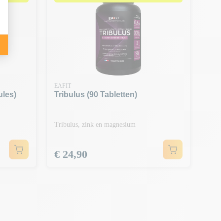
EAFIT
ules)
Tribulus (90 Tabletten)
Tribulus, zink en magnesium
Prijs
€ 24,90