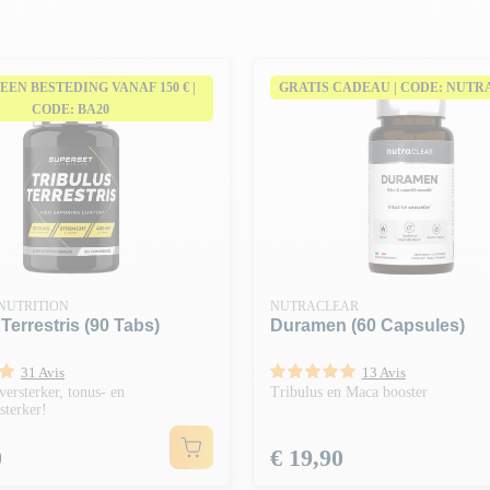
J EEN BESTEDING VANAF 150 € |
GRATIS CADEAU | CODE: NUT
CODE: BA20
NUTRITION
NUTRACLEAR
 Terrestris (90 Tabs)
Duramen (60 Capsules)
31 Avis
13 Avis
versterker, tonus- en
Tribulus en Maca booster
sterker!
Prijs
0
€ 19,90