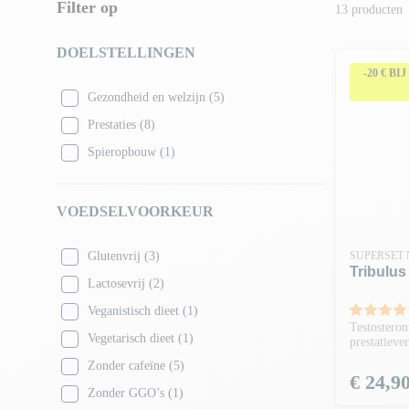
Filter op
13 producten
DOELSTELLINGEN
-20 € BI
Gezondheid en welzijn
(5)
Prestaties
(8)
Spieropbouw
(1)
VOEDSELVOORKEUR
Glutenvrij
(3)
SUPERSET 
Tribulus
Lactosevrij
(2)
Veganistisch dieet
(1)
Testosteron
Vegetarisch dieet
(1)
prestatiever
Zonder cafeïne
(5)
Prijs
€ 24,9
Zonder GGO’s
(1)