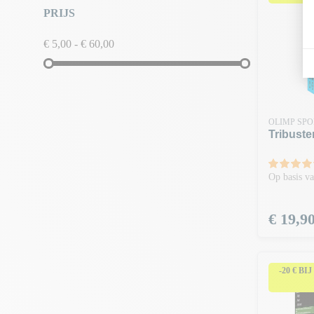
PRIJS
€ 5,00 - € 60,00
OLIMP SPO
Tribuste
Op basis va
Prijs
€ 19,9
-20 € BI