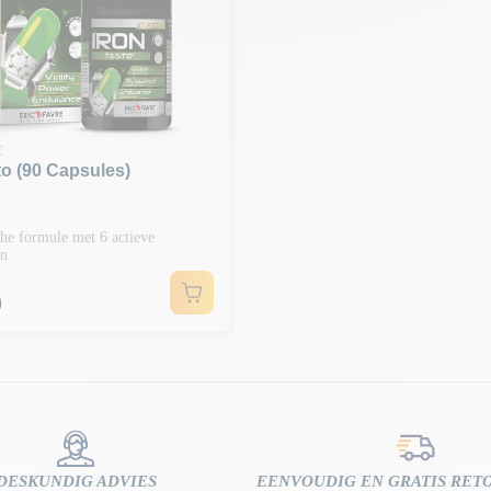
E
to (90 Capsules)
he formule met 6 actieve
en
0
DESKUNDIG ADVIES
EENVOUDIG EN GRATIS RE