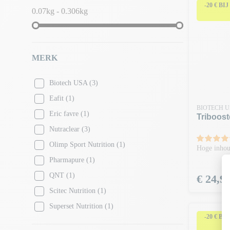
-20 € BI
0.07kg - 0.306kg
MERK
Biotech USA
(3)
Eafit
(1)
BIOTECH 
Eric favre
(1)
Triboost
Nutraclear
(3)
Olimp Sport Nutrition
(1)
Hoge inhoud
Pharmapure
(1)
QNT
(1)
Prijs
€ 24,9
Scitec Nutrition
(1)
Superset Nutrition
(1)
-20 € BI