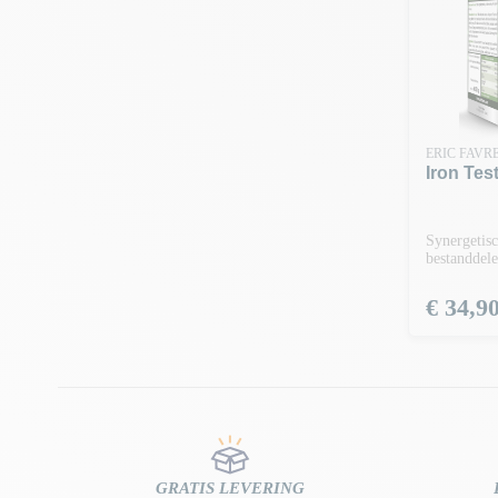
ERIC FAVR
Iron Tes
Synergetisc
bestanddel
Prijs
€ 34,9
GRATIS LEVERING