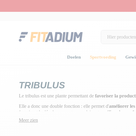
Doelen
Sportvoeding
Gewic
Home
Sportvoeding
Natuurlijke anabole middelen
Tribulus
TRIBULUS
Le tribulus est une plante permettant de
favoriser la product
Elle a donc une double fonction : elle permet d'
améliorer le
favorisant le développement musculaire et
améliore les perf
augmentant le taux d'hormones.
Meer zien