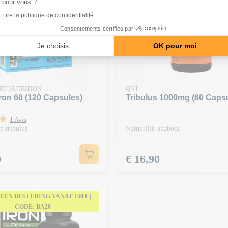
RT NUTRITION
QNT
ron 60 (120 Capsules)
Tribulus 1000mg (60 Caps
1 Avis
n tribulus
Natuurlijk anabool
Prijs
0
€ 16,90
J EEN BESTEDING VANAF 150 € |
CODE: BA20