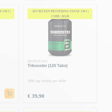
150 € |
-20 € BIJ EEN BESTEDING VANAF 150 € |
CODE: BA20
BIOTECH USA
Tribooster (120 Tabs)
2000 mg tribulus per tablet
Prijs
€ 39,90