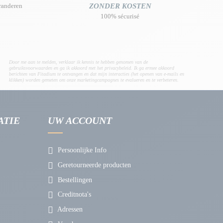
randeren
ZONDER KOSTEN
100% sécurisé
Door me aan te melden, verklaar ik kennis te hebben genomen van de
gebruiksvoorwaarden en ga ik akkoord met het privacybeleid. Ik ga ermee akkoord
berichten van Fitadium te ontvangen en dat mijn interacties (het openen van e-mails en
klikken) worden gemeten om onze marketingcampagnes te evalueren en te verbeteren.
ATIE
UW ACCOUNT
Persoonlijke Info
Geretourneerde producten
Bestellingen
Creditnota's
Adressen