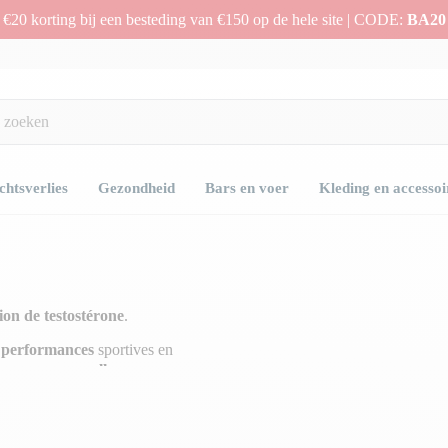
€20 korting bij een besteding van €150 op de hele site | CODE:
BA20
htsverlies
Gezondheid
Bars en voer
Kleding en accessoi
ion de testostérone
.
s performances
sportives en
ormances sexuelles
en