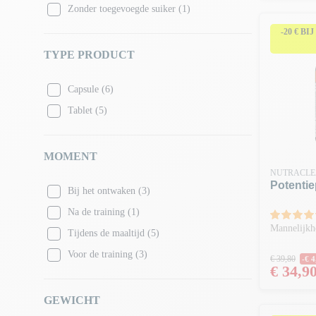
Zonder toegevoegde suiker
(1)
-20 € BI
TYPE PRODUCT
Capsule
(6)
Tablet
(5)
MOMENT
NUTRACLE
Potenti
Bij het ontwaken
(3)
Na de training
(1)
Mannelijkhe
Tijdens de maaltijd
(5)
Normale
Voor de training
(3)
€ 39,80
-€ 4
Prijs
€ 34,9
GEWICHT