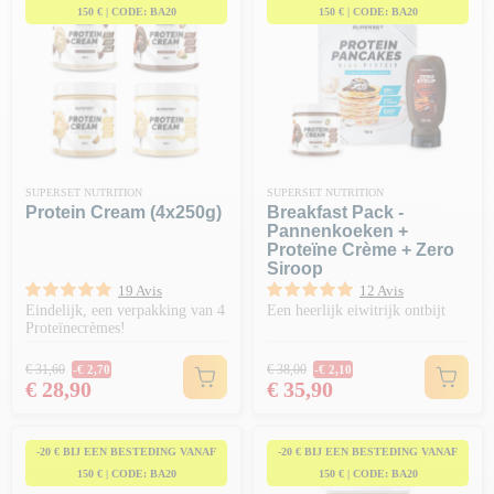
150 € | CODE: BA20
150 € | CODE: BA20
SUPERSET NUTRITION
SUPERSET NUTRITION
Protein Cream (4x250g)
Breakfast Pack -
Pannenkoeken +
Proteïne Crème + Zero
Siroop
19 Avis
12 Avis
Eindelijk, een verpakking van 4
Een heerlijk eiwitrijk ontbijt
Proteïnecrèmes!
Normale prijs
Normale prijs
€ 31,60
€ 38,00
-€ 2,70
-€ 2,10
Prijs
Prijs
€ 28,90
€ 35,90
-20 € BIJ EEN BESTEDING VANAF
-20 € BIJ EEN BESTEDING VANAF
150 € | CODE: BA20
150 € | CODE: BA20