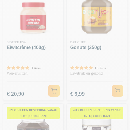
BIOTECH USA
DAILY LIFE
Eiwitcrème (400g)
Gonuts (350g)
3 Avis
16 Avis
Wei-eiwitten
Eiwitrijk en gezond
Prijs
Prijs
€ 20,90
€ 9,99
-20 € BIJ EEN BESTEDING VANAF
-20 € BIJ EEN BESTEDING VANAF
150 € | CODE: BA20
150 € | CODE: BA20