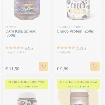
GRENADE
QUAMTRAX NUTRITION
Carb Killa Spread
Choco Protein (250g)
(360g)
4 Avis
27 Avis
Laag in suikers
Eiwitpasta
Prijs
Prijs
€ 11,50
€ 9,99
-20 € BIJ EEN BESTEDING VANAF
-20 € BIJ EEN BESTEDING VANAF
150 € | CODE: BA20
150 € | CODE: BA20