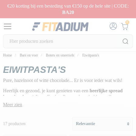
€20 korting bij een besteding van €150 op de hele site | CODE:
BA20
0
Home
Bars en voer
Boters en smeersels
Eiwitpasta's
EIWITPASTA'S
Pure, hazelnoot of witte chocolade... Er is voor ieder wat wils!
Heerlijk en gezond, je kunt genieten van een
heerlijke spread
boordevol proteïnen
. En dat alles zonder schuldgevoel!
Meer zien
Ideaal voor
het ontbijt
of
als zoet tussendoortje
.
17 producten