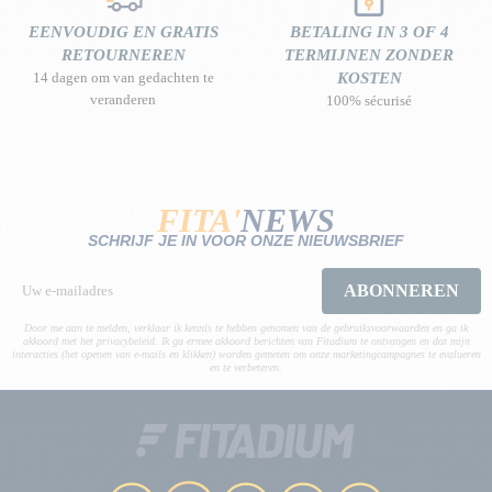
EENVOUDIG EN GRATIS
BETALING IN 3 OF 4
RETOURNEREN
TERMIJNEN ZONDER
14 dagen om van gedachten te
KOSTEN
veranderen
100% sécurisé
FITA'
NEWS
SCHRIJF JE IN VOOR ONZE NIEUWSBRIEF
ABONNEREN
Door me aan te melden, verklaar ik kennis te hebben genomen van de gebruiksvoorwaarden en ga ik
akkoord met het privacybeleid. Ik ga ermee akkoord berichten van Fitadium te ontvangen en dat mijn
interacties (het openen van e-mails en klikken) worden gemeten om onze marketingcampagnes te evalueren
en te verbeteren.