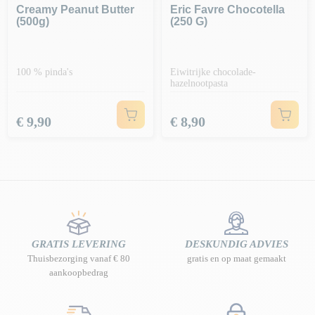
Creamy Peanut Butter
Eric Favre Chocotella
(500g)
(250 G)
100 % pinda's
Eiwitrijke chocolade-
hazelnootpasta
Prijs
Prijs
€ 9,90
€ 8,90
GRATIS LEVERING
DESKUNDIG ADVIES
Thuisbezorging vanaf € 80
gratis en op maat gemaakt
aankoopbedrag