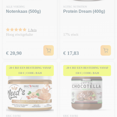
ALLE VOEDING
SCITEC NUTRITION
Notenkaas (500g)
Protein Dream (400g)
1 Avis
Hoog eiwitgehalte
17% eiwit
Prijs
Prijs
€ 20,90
€ 17,83
-20 € BIJ EEN BESTEDING VANAF
-20 € BIJ EEN BESTEDING VANAF
150 € | CODE: BA20
150 € | CODE: BA20
ERIC FAVRE
ERIC FAVRE