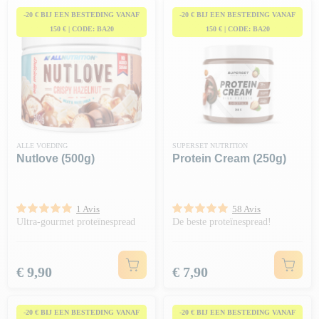
-20 € BIJ EEN BESTEDING VANAF
-20 € BIJ EEN BESTEDING VANAF
150 € | CODE: BA20
150 € | CODE: BA20
ALLE VOEDING
SUPERSET NUTRITION
Nutlove (500g)
Protein Cream (250g)
1 Avis
58 Avis
Ultra-gourmet proteïnespread
De beste proteïnespread!
Prijs
Prijs
€ 9,90
€ 7,90
-20 € BIJ EEN BESTEDING VANAF
-20 € BIJ EEN BESTEDING VANAF