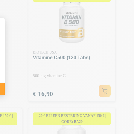
BIOTECH USA
Vitamine C500 (120 Tabs)
500 mg vitamine C
Prijs
€ 16,90
150 € |
-20 € BIJ EEN BESTEDING VANAF 150 € |
CODE: BA20