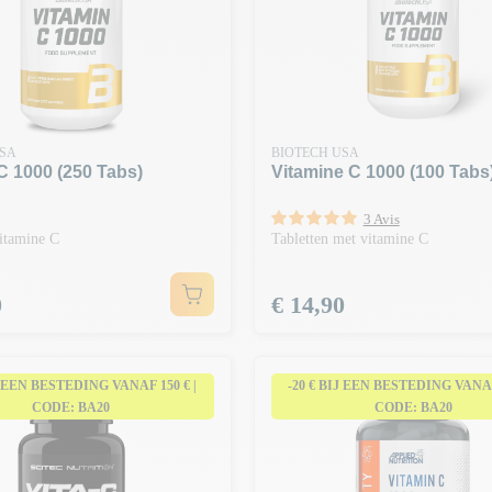
USA
BIOTECH USA
C 1000 (250 Tabs)
Vitamine C 1000 (100 Tabs
3 Avis
vitamine C
Tabletten met vitamine C
Prijs
0
€ 14,90
J EEN BESTEDING VANAF 150 € |
-20 € BIJ EEN BESTEDING VANAF 
CODE: BA20
CODE: BA20