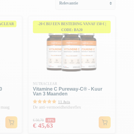
RACLEAR
-20 € BIJ EEN BESTEDING VANAF 150 € |
CODE: BA20
NUTRACLEAR
0
Vitamine C Pureway-C® - Kuur
Van 3 Maanden
11 Avis
e maag
De anti-vermoeidheidsreflex
Normale prijs
€ 50,70
-10%
Prijs
€ 45,63