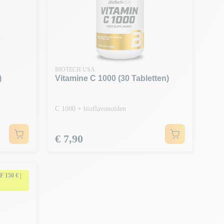
BIOTECH USA
)
Vitamine C 1000 (30 Tabletten)
C 1000 + bioflavonoïden
Prijs
€ 7,90
150 € |