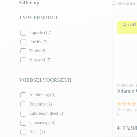
merkbaarder is.
Filter op
33 producten
TYPE PRODUCT
-20 € BI
Capsule
(17)
Poeder
(3)
Tablet
(8)
Vloeistof
(5)
VOEDSELVOORKEUR
SUPERSET 
Vitamin 
Antidoping
(3)
Biografie
(2)
1000 mg pu
Caloriearm dieet
(3)
C
Glutenvrij
(14)
Prijs
€ 13,9
Halal
(4)