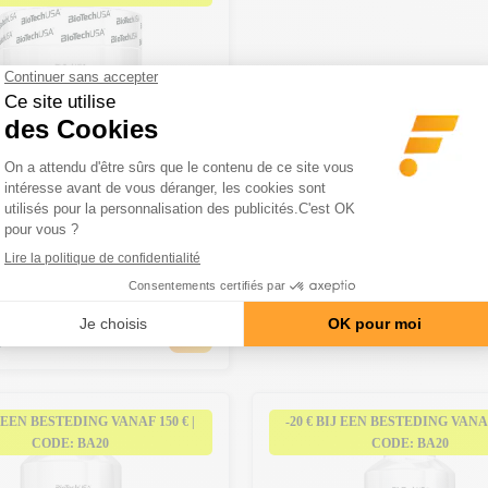
USA
tamine C (150g)
2 Avis
ndersteunend poeder
0
J EEN BESTEDING VANAF 150 € |
-20 € BIJ EEN BESTEDING VANAF 
CODE: BA20
CODE: BA20