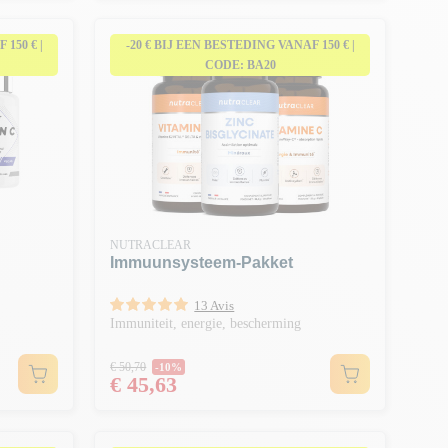
150 € |
-20 € BIJ EEN BESTEDING VANAF 150 € |
CODE: BA20
NUTRACLEAR
Immuunsysteem-Pakket
13 Avis
Immuniteit, energie, bescherming
Normale prijs
€ 50,70
-10%
Prijs
€ 45,63