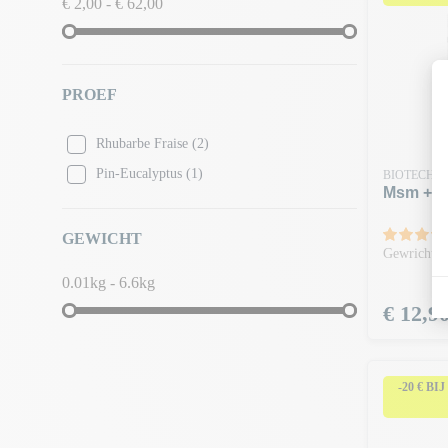
€ 2,00 - € 62,00
PROEF
Rhubarbe Fraise
(2)
Pin-Eucalyptus
(1)
BIOTECH 
Msm + Vi
GEWICHT
Gewrichtso
0.01kg - 6.6kg
Prijs
€ 12,9
-20 € BI