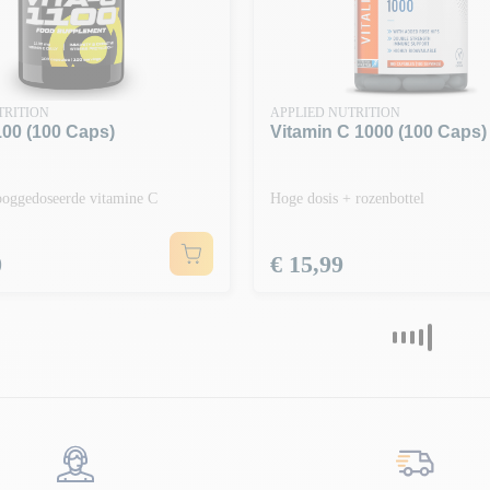
TRITION
APPLIED NUTRITION
100 (100 Caps)
Vitamin C 1000 (100 Caps)
oggedoseerde vitamine C
Hoge dosis + rozenbottel
Prijs
0
€ 15,99