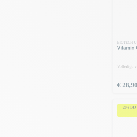
BIOTECH 
Vitamin 
Volledige 
Prijs
€ 28,9
-20 € BI