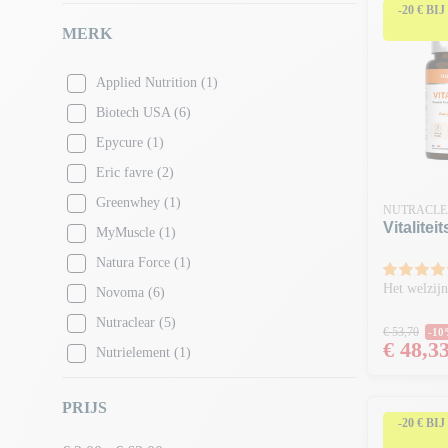
-20 € BI
MERK
Applied Nutrition
(1)
Biotech USA
(6)
Epycure
(1)
Eric favre
(2)
Greenwhey
(1)
NUTRACLE
Vitalitei
MyMuscle
(1)
Natura Force
(1)
Het welzijn
Novoma
(6)
Nutraclear
(5)
Normale
€ 53,70
-1
Prijs
€ 48,3
Nutrielement
(1)
Scitec Nutrition
(1)
PRIJS
Superset Nutrition
(3)
-20 € BI
Vitamin Well
(4)