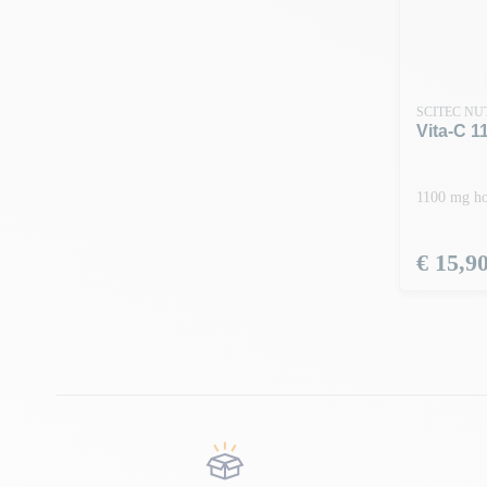
SCITEC NU
Vita-C 1
1100 mg ho
Prijs
€ 15,9