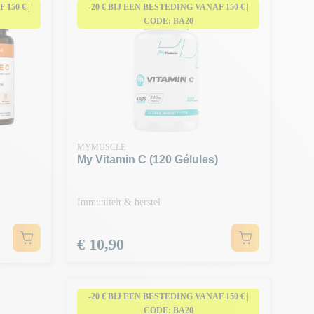
150 € |
-20 € BIJ EEN BESTEDING VANAF 150 € |
CODE: BA20
MYMUSCLE
My Vitamin C (120 Gélules)
Immuniteit & herstel
Prijs
€ 10,90
-20 € BIJ EEN BESTEDING VANAF 150 € |
CODE: BA20