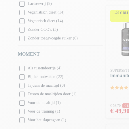
Lactosevrij
(9)
Veganistisch dieet
(14)
-20 € BI
Vegetarisch dieet
(14)
Zonder GGO’s
(3)
Zonder toegevoegde suiker
(6)
MOMENT
Als tussendoortje
(4)
SUPERSET 
Immunit
Bij het ontwaken
(22)
Tijdens de maaltijd
(8)
Tussen de maaltijden door
(1)
Voor de maaltijd
(1)
Normale
€ 58,70
-€ 8
Prijs
€ 49,9
Voor de training
(1)
Voor het slapengaan
(1)