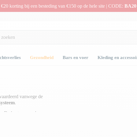
€20 korting bij een besteding van €150 op de hele site | CODE:
BA20
htsverlies
Gezondheid
Bars en voer
Kleding en accessoi
ewaardeerd vanwege de
ysteem
.
n. De best opneembare en
n vitamine C
voor het lichaam
 processen. Het is een veelgebruikt
eer vermoeidheid soms