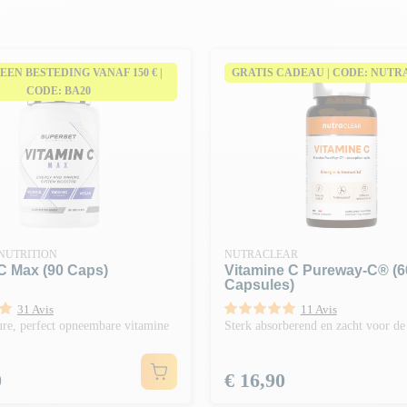
J EEN BESTEDING VANAF 150 € |
GRATIS CADEAU | CODE: NUT
CODE: BA20
NUTRITION
NUTRACLEAR
C Max (90 Caps)
Vitamine C Pureway-C® (6
Capsules)
31 Avis
11 Avis
re, perfect opneembare vitamine
Sterk absorberend en zacht voor d
Prijs
0
€ 16,90