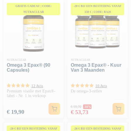
GRATIS CADEAU | CODE:
-20 € BIJ EEN BESTEDING VANAF
NUTRACLEAR
150 € | CODE: BA20
NUTRACLEAR
NUTRACLEAR
Omega 3 Epax® (90
Omega 3 Epax® - Kuur
Capsules)
Van 3 Maanden
12 Avis
10 Avis
Premium visolie met Epax®-
De omega-3-reflex
label - Nr. 1 in verkoop
Normale prijs
€ 59,70
-10%
Prijs
Prijs
€ 19,90
€ 53,73
-20 € BIJ EEN BESTEDING VANAF
-20 € BIJ EEN BESTEDING VANAF