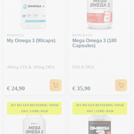
MYMUSCLE
BIOTECH USA
My Omega 3 (90caps)
Mega Omega 3 (180
Capsules)
400mg EPA & 300mg DHA
EPA & DHA
Prijs
Prijs
€ 24,90
€ 35,90
-20 € BIJ EEN BESTEDING VANAF
-20 € BIJ EEN BESTEDING VANAF
150 € | CODE: BA20
150 € | CODE: BA20