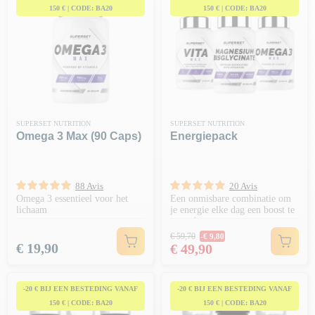
150 € | CODE: BA20
150 € | CODE: BA20
SUPERSET NUTRITION
SUPERSET NUTRITION
Omega 3 Max (90 Caps)
Energiepack
88 Avis
20 Avis
Omega 3 essentieel voor het
Een onmisbare combinatie om
lichaam
je energie elke dag een boost te
geven!
Normale prijs
€ 59,70
-€ 9,80
Prijs
Prijs
€ 19,90
€ 49,90
-20 € BIJ EEN BESTEDING VANAF
-20 € BIJ EEN BESTEDING VANAF
150 € | CODE: BA20
150 € | CODE: BA20