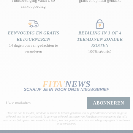
Thuisbezorging vanaf € 80
gratis en op maat gemaakt
aankoopbedrag
EENVOUDIG EN GRATIS
BETALING IN 3 OF 4
RETOURNEREN
TERMIJNEN ZONDER
14 dagen om van gedachten te
KOSTEN
veranderen
100% sécurisé
FITA'
NEWS
SCHRIJF JE IN VOOR ONZE NIEUWSBRIEF
ABONNEREN
Door me aan te melden, verklaar ik kennis te hebben genomen van de gebruiksvoorwaarden en ga ik
akkoord met het privacybeleid. Ik ga ermee akkoord berichten van Fitadium te ontvangen en dat mijn
interacties (het openen van e-mails en klikken) worden gemeten om onze marketingcampagnes te evalueren
en te verbeteren.