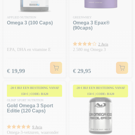
APPLIED NUTRITION
GREENWHEY
Omega 3 (100 Caps)
Omega 3 Epax®
(90caps)
2 Avis
EPA, DHA en vitamine E
2.580 mg Omega 3
Prijs
Prijs
€ 19,99
€ 29,95
-20 € BIJ EEN BESTEDING VANAF
-20 € BIJ EEN BESTEDING VANAF
150 € | CODE: BA20
150 € | CODE: BA20
OLIMP SPORT NUTRITION
Gold Omega 3 Sport
Editie (120 Caps)
9 Avis
Omega-3-vetzuren, waaronder