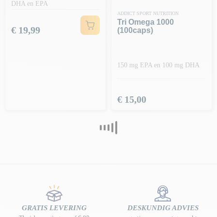
DHA en EPA
ADDICT SPORT NUTRITION
Tri Omega 1000
Prijs
€ 19,99
(100caps)
150 mg EPA en 100 mg DHA
Prijs
€ 15,00
GRATIS LEVERING
DESKUNDIG ADVIES