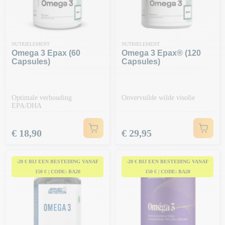
NUTRIELEMENT
NUTRIELEMENT
Omega 3 Epax (60
Omega 3 Epax® (120
Capsules)
Capsules)
Optimale verhouding
Onvervuilde wilde visolie
EPA/DHA
Prijs
Prijs
€ 18,90
€ 29,95
-20 € BIJ EEN BESTEDING VANAF
-20 € BIJ EEN BESTEDING VANAF
150 € | CODE: BA20
150 € | CODE: BA20