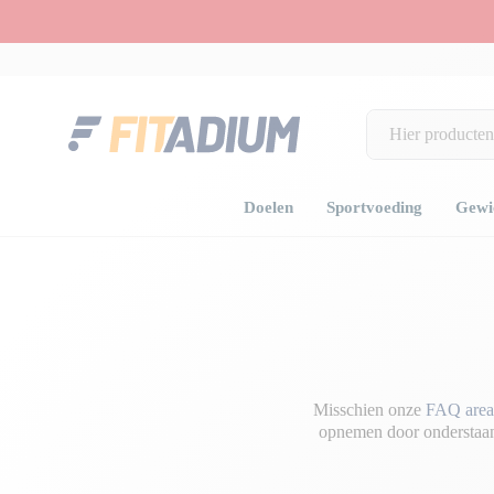
Doelen
Sportvoeding
Gewic
Home
Neem contact met ons op
Misschien onze
FAQ area
opnemen door onderstaand