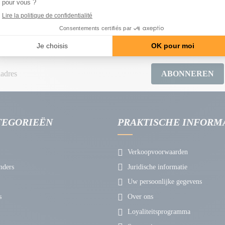
gratis en op maat gemaakt
14 dagen om van gedachten te ve
ABONNEREN
TEGORIEËN
PRAKTISCHE INFORM
Verkoopvoorwaarden
nders
Juridische informatie
Uw persoonlijke gegevens
s
Over ons
Loyaliteitsprogramma