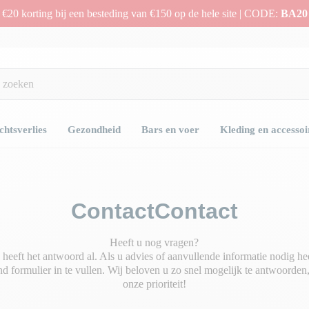
€20 korting bij een besteding van €150 op de hele site | CODE:
BA20
htsverlies
Gezondheid
Bars en voer
Kleding en accessoi
ContactContact
Heeft u nog vragen?
heeft het antwoord al. Als u advies of aanvullende informatie nodig hee
 formulier in te vullen. Wij beloven u zo snel mogelijk te antwoorden
onze prioriteit!