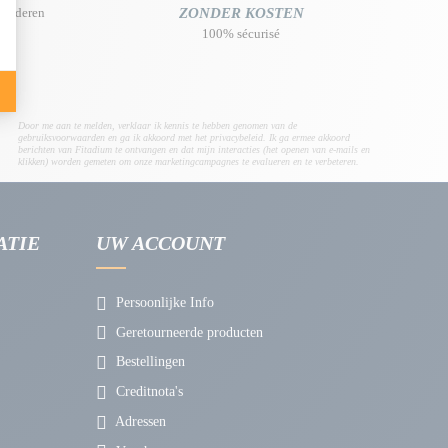
randeren
ZONDER KOSTEN
100% sécurisé
Door me aan te melden, verklaar ik kennis te hebben genomen van de
gebruiksvoorwaarden en ga ik akkoord met het privacybeleid. Ik ga ermee akkoord
berichten van Fitadium te ontvangen en dat mijn interacties (het openen van e-mails en
klikken) worden gemeten om onze marketingcampagnes te evalueren en te verbeteren.
ATIE
UW ACCOUNT
Persoonlijke Info
Geretourneerde producten
Bestellingen
Creditnota's
Adressen