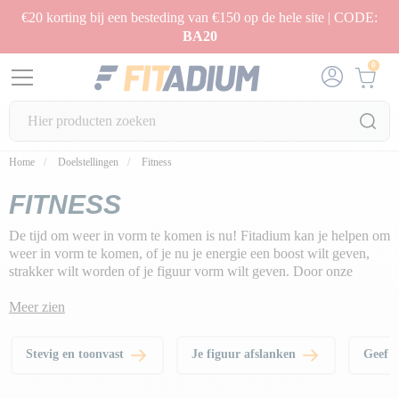
€20 korting bij een besteding van €150 op de hele site | CODE:
BA20
0
Home
Doelstellingen
Fitness
FITNESS
De tijd om weer in vorm te komen is nu! Fitadium kan je helpen om
weer in vorm te komen, of je nu je energie een boost wilt geven,
strakker wilt worden of je figuur vorm wilt geven. Door onze
fitness- en crosstrainingsprogramma's te volgen, kom je weer beter
in vorm en krijg je een harmonieuzer lichaam. Zullen we beginnen?
Meer zien
Stevig en toonvast
Je figuur afslanken
Geef j