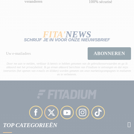
veranderen
100% sécurisé
FITA'
NEWS
SCHRIJF JE IN VOOR ONZE NIEUWSBRIEF
ABONNEREN
Door me aan te melden, verklaar ik kennis te hebben genomen van de gebruiksvoorwaarden en ga ik
akkoord met het privacybeleid. Ik ga ermee akkoord berichten van Fitadium te ontvangen en dat mijn
interacties (het openen van e-mails en klikken) worden gemeten om onze marketingcampagnes te evalueren
en te verbeteren.
TOP CATEGORIEËN