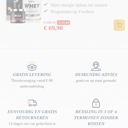
Meer energie tijdens het trainen
Programma op 4 weken
Normale prijs
€ 105,70
-€ 35,80
€ 69,90
Prijs
GRATIS LEVERING
DESKUNDIG ADVIES
Thuisbezorging vanaf € 80
gratis en op maat gemaakt
aankoopbedrag
EENVOUDIG EN GRATIS
BETALING IN 3 OF 4
RETOURNEREN
TERMIJNEN ZONDER
14 dagen om van gedachten te
KOSTEN