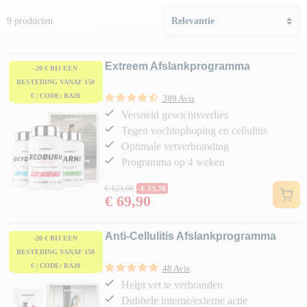
9 producten
Extreem Afslankprogramma
-20 € BIJ EEN
BESTEDING VANAF 150
€ | CODE: BA20
389 Avis
Versneld gewichtsverlies
Tegen vochtophoping en cellulitis
Optimale vetverbranding
Programma op 4 weken
Normale prijs
€ 123,60
-€ 53,70
€ 69,90
Prijs
Anti-Cellulitis Afslankprogramma
-20 € BIJ EEN
BESTEDING VANAF 150
€ | CODE: BA20
48 Avis
Helpt vet te verbranden
Dubbele interne/externe actie