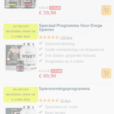
Normale prijs
€ 95,70
-€ 35,80
€ 59,90
Prijs
Speciaal Programma Voor Droge
-20 € BIJ EEN
Spieren
BESTEDING VANAF 150
€ | CODE: BA20
129 Avis
Spierontwikkeling
Snelle vermindering van lichaamsvet
Een slanker, gespierder lichaam
Programma op 4 weken
Normale prijs
€ 111,70
-€ 41,80
€ 69,90
Prijs
Spiervormingsprogramma
-20 € BIJ EEN
BESTEDING VANAF 150
€ | CODE: BA20
35 Avis
Spiertonus en -vorm
Beter herstel