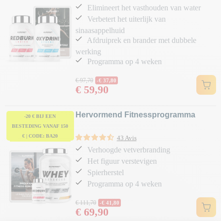
Elimineert het vasthouden van water
Verbetert het uiterlijk van
sinaasappelhuid
Afdruiprek en brander met dubbele
werking
Programma op 4 weken
Normale prijs
€ 97,70
-€ 37,80
€ 59,90
Prijs
Hervormend Fitnessprogramma
-20 € BIJ EEN
BESTEDING VANAF 150
€ | CODE: BA20
43 Avis
Verhoogde vetverbranding
Het figuur verstevigen
Spierherstel
Programma op 4 weken
Normale prijs
€ 111,70
-€ 41,80
€ 69,90
Prijs