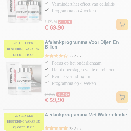
Vermindert het effect van cellulitis
Programma op 4 weken
Normale prijs
€ 123,60
-€ 53,70
€ 69,90
Prijs
Afslankprogramma Voor Dijen En
-20 € BIJ EEN
Billen
BESTEDING VANAF 150
€ | CODE: BA20
57 Avis
Focus op het onderlichaam
Helpt opgeslagen vet te elimineren
Een hervormd figuur
Programma op 4 weken
Normale prijs
€ 77,70
-€ 17,80
€ 59,90
Prijs
Afslankprogramma Met Waterretentie
-20 € BIJ EEN
BESTEDING VANAF 150
€ | CODE: BA20
28 Avis