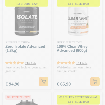
150 € | CODE: BA20
150 € | CODE: BA20
SUPERSET NUTRITION
SUPERSET NUTRITION
Zero Isolate Advanced
100% Clear Whey
(1,8kg)
Advanced (900g)
216 Avis
111 Avis
Pure Whey Isolate: geen suiker,
Wei-isolaat met een intens
geen vet!
fruitige smaak!
Prijs
Prijs
€ 94,90
€ 65,90
DALENDE PRIJZEN
-20 € BIJ EEN BESTEDING VANAF
150 € | CODE: BA20