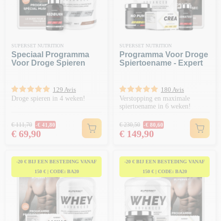
SUPERSET NUTRITION
SUPERSET NUTRITION
Speciaal Programma
Programma Voor Droge
Voor Droge Spieren
Spiertoename - Expert
129 Avis
180 Avis
Droge spieren in 4 weken!
Verstopping en maximale
spiertoename in 6 weken!
Normale prijs
Normale prijs
€ 111,70
€ 230,50
-€ 41,80
-€ 80,60
Prijs
Prijs
€ 69,90
€ 149,90
-20 € BIJ EEN BESTEDING VANAF
-20 € BIJ EEN BESTEDING VANAF
150 € | CODE: BA20
150 € | CODE: BA20