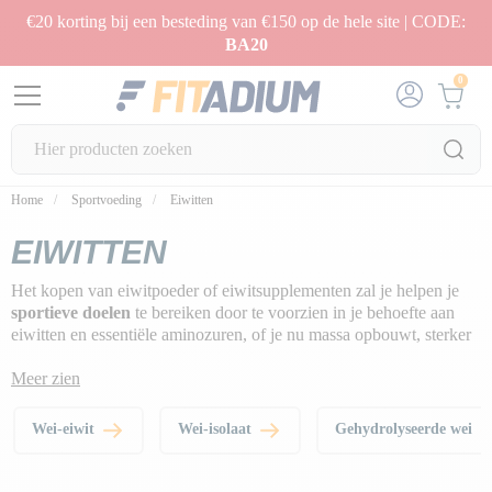
€20 korting bij een besteding van €150 op de hele site | CODE:
BA20
0
Home
Sportvoeding
Eiwitten
EIWITTEN
Het kopen van eiwitpoeder of eiwitsupplementen zal je helpen je
sportieve doelen
te bereiken door te voorzien in je behoefte aan
eiwitten en essentiële aminozuren, of je nu massa opbouwt, sterker
wordt of afvalt.
Meer zien
Blader door een breed scala aan bodybuildingeiwitten die passen bij
je behoeften, je doelen of je dieet:
wei-
of
isolaateiwitten
,
caseïne
,
Wei-eiwit
Wei-isolaat
Gehydrolyseerde wei
plantaardige eiwitten
of
rundvleeseiwitten
..