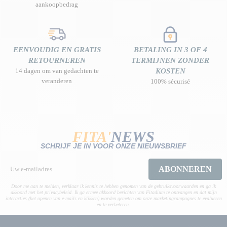
aankoopbedrag
EENVOUDIG EN GRATIS
BETALING IN 3 OF 4
RETOURNEREN
TERMIJNEN ZONDER
14 dagen om van gedachten te
KOSTEN
veranderen
100% sécurisé
FITA'
NEWS
SCHRIJF JE IN VOOR ONZE NIEUWSBRIEF
ABONNEREN
Door me aan te melden, verklaar ik kennis te hebben genomen van de gebruiksvoorwaarden en ga ik
akkoord met het privacybeleid. Ik ga ermee akkoord berichten van Fitadium te ontvangen en dat mijn
interacties (het openen van e-mails en klikken) worden gemeten om onze marketingcampagnes te evalueren
en te verbeteren.