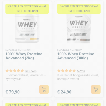
-20 € BIJ EEN BESTEDING VANAF
-20 € BIJ EEN BESTEDING VANAF
150 € | CODE: BA20
150 € | CODE: BA20
SUPERSET NUTRITION
SUPERSET NUTRITION
100% Whey Proteine
100% Whey Proteine
Advanced (2kg)
Advanced (300g)
509 Avis
5 Avis
Eiwitconcentraat, -isolaat en -
Kwalitatief hoogwaardig eiwit,
hydrolysaat
heerlijke textuur
Prijs
Prijs
€ 79,90
€ 24,90
-20 € BIJ EEN BESTEDING VANAF
-20 € BIJ EEN BESTEDING VANAF