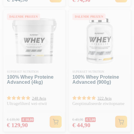
DALENDE PRIJZEN
DALENDE PRIJZEN
SUPERSET NUTRITION
SUPERSET NUTRITION
100% Whey Proteine
100% Whey Proteine
Advanced (4kg)
Advanced (900g)
248 Avis
322 Avis
Ultragefilterd wei-eiwit
Geoptimaliseerde eiwitopname
Normale prijs
Normale prijs
€ 139,90
€ 49,90
-€ 10,00
-€ 5,00
Prijs
Prijs
€ 129,90
€ 44,90