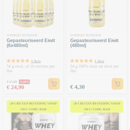
SUPERSET NUTRITION
SUPERSET NUTRITION
Gepasteuriseerd Eiwit
Gepasteuriseerd Eiwit
(6x480ml)
(480ml)
1 Avis
1 Avis
54 g eiwit, of 16 eiwitten per
54 g 100% eiwit uit eiwit per
fles
fles
Normale prijs
€ 25,80
-3,49%
Prijs
Prijs
€ 4,30
€ 24,90
-20 € BIJ EEN BESTEDING VANAF
-20 € BIJ EEN BESTEDING VANAF
150 € | CODE: BA20
150 € | CODE: BA20