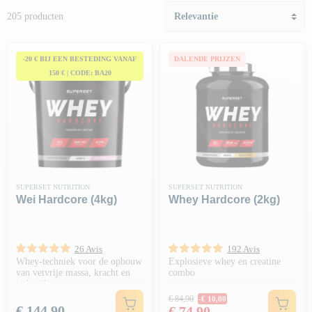
205 producten
-20 € BIJ EEN BESTEDING VANAF
DALENDE PRIJZEN
150 € | CODE: BA20
SUPERSET NUTRITION
SUPERSET NUTRITION
Wei Hardcore (4kg)
Whey Hardcore (2kg)
26 Avis
192 Avis
Whey-techniek voor de opbouw
Explosieve whey en creatine
van vetvrije massa, kracht en
combo
uithoudingsvermogen
Normale prijs
€ 84,90
-€ 10,00
Prijs
Prijs
€ 144,90
€ 74,90