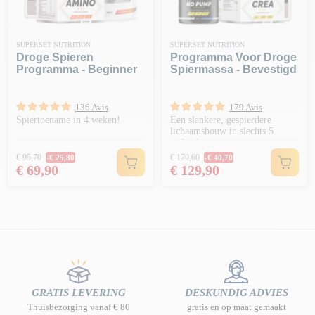
SUPERSET NUTRITION
SUPERSET NUTRITION
Droge Spieren
Programma Voor Droge
Programma - Beginner
Spiermassa - Bevestigd
136 Avis
179 Avis
Spiertoename in 4 weken!
Een slankere, gespierdere
lichaamsbouw in slechts 5
weken!
Normale prijs
Normale prijs
€ 95,70
€ 170,60
-€ 25,80
-€ 40,70
Prijs
Prijs
€ 69,90
€ 129,90
GRATIS LEVERING
DESKUNDIG ADVIES
Thuisbezorging vanaf € 80
gratis en op maat gemaakt