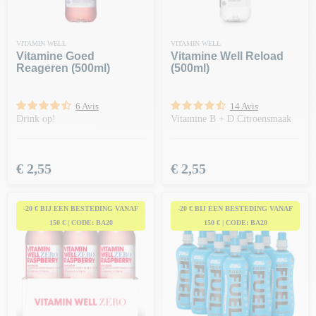
VITAMIN WELL
VITAMIN WELL
Vitamine Goed
Vitamine Well Reload
Reageren (500ml)
(500ml)
6 Avis
14 Avis
Drink op!
Vitamine B + D Citroensmaak
Prijs
Prijs
€ 2,55
€ 2,55
-20 € BIJ EEN BESTEDING VANAF
-20 € BIJ EEN BESTEDING VANAF
150 € | CODE: BA20
150 € | CODE: BA20