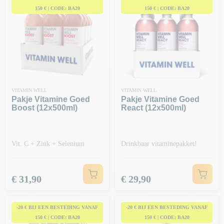
150 € | CODE: BA20
150 € | CODE: BA20
VITAMIN WELL
VITAMIN WELL
Pakje Vitamine Goed
Pakje Vitamine Goed
Boost (12x500ml)
React (12x500ml)
Vit. C + Zink + Selenium
Drinkbaar vitaminepakket!
Prijs
Prijs
€ 31,90
€ 29,90
-20 € BIJ EEN BESTEDING VANAF
-20 € BIJ EEN BESTEDING VANAF
150 € | CODE: BA20
150 € | CODE: BA20