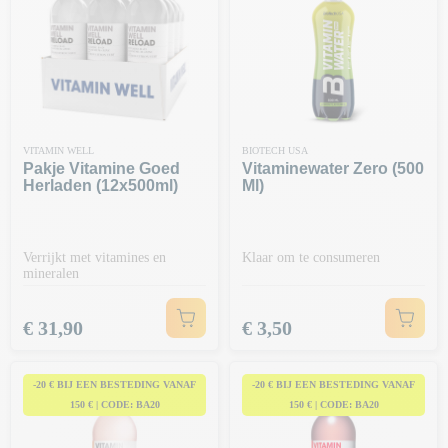
VITAMIN WELL
BIOTECH USA
Pakje Vitamine Goed
Vitaminewater Zero (500
Herladen (12x500ml)
Ml)
Verrijkt met vitamines en
Klaar om te consumeren
mineralen
Prijs
Prijs
€ 31,90
€ 3,50
-20 € BIJ EEN BESTEDING VANAF
-20 € BIJ EEN BESTEDING VANAF
150 € | CODE: BA20
150 € | CODE: BA20