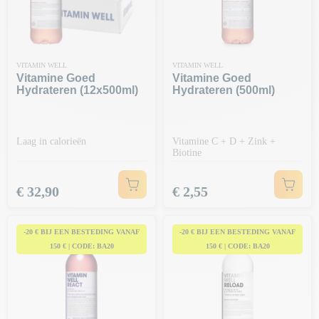
VITAMIN WELL
VITAMIN WELL
Vitamine Goed
Vitamine Goed
Hydrateren (12x500ml)
Hydrateren (500ml)
Laag in calorieën
Vitamine C + D + Zink +
Biotine
Prijs
Prijs
€ 32,90
€ 2,55
-20 € BIJ EEN BESTEDING VANAF
-20 € BIJ EEN BESTEDING VANAF
150 € | CODE: BA20
150 € | CODE: BA20