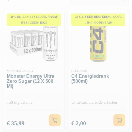
je
ideale bondgenoot zijn om op je top te blijven
. Dus, ben je
klaar om van je training een ervaring vol vitaminen te maken?
-20 € BIJ EEN BESTEDING VANAF
-20 € BIJ EEN BESTEDING VANAF
150 € | CODE: BA20
150 € | CODE: BA20
MONSTER ENERGY
CELLUCOR
Monster Energy Ultra
C4 Energiedrank
Zero Sugar (12 X 500
(500ml)
Ml)
150 mg cafeïne
Ultra-stimulerende effecten
Prijs
Prijs
€ 35,99
€ 2,00