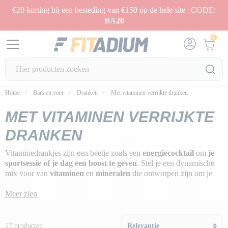
€20 korting bij een besteding van €150 op de hele site | CODE:
BA20
0
Home
Bars en voer
Dranken
Met vitaminen verrijkte dranken
MET VITAMINEN VERRIJKTE
DRANKEN
Vitaminedrankjes zijn een beetje zoals een
energiecocktail
om
je
sportsessie of je dag een boost te geven
. Stel je een dynamische
mix voor van
vitaminen
en
mineralen
die ontworpen zijn om je
die boost te geven die je nodig hebt. Ze hydrateren niet alleen, maar
vullen je lichaam ook aan met essentiële voedingsstoffen.
Meer zien
Met smaken om je smaakpapillen te prikkelen en een dosis
vitamines
om je energie een boost te geven, kunnen deze drankjes
17 producten