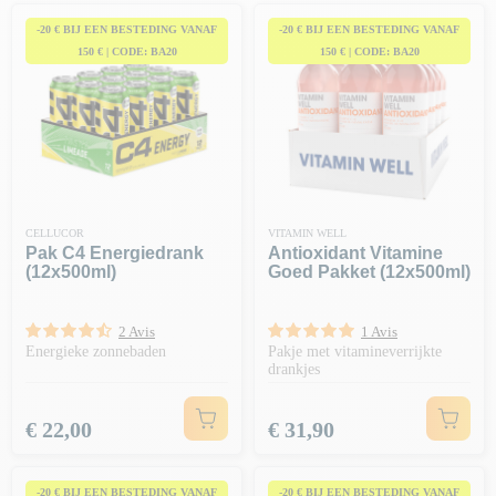
-20 € BIJ EEN BESTEDING VANAF
-20 € BIJ EEN BESTEDING VANAF
150 € | CODE: BA20
150 € | CODE: BA20
CELLUCOR
VITAMIN WELL
Pak C4 Energiedrank
Antioxidant Vitamine
(12x500ml)
Goed Pakket (12x500ml)
2 Avis
1 Avis
Energieke zonnebaden
Pakje met vitamineverrijkte
drankjes
Prijs
Prijs
€ 22,00
€ 31,90
-20 € BIJ EEN BESTEDING VANAF
-20 € BIJ EEN BESTEDING VANAF