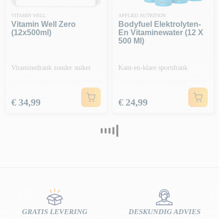
VITAMIN WELL
APPLIED NUTRITION
Vitamin Well Zero
Bodyfuel Elektrolyten-
(12x500ml)
En Vitaminewater (12 X
500 Ml)
Vitaminedrank zonder suiker
Kant-en-klare sportdrank
Prijs
Prijs
€ 34,99
€ 24,99
GRATIS LEVERING
DESKUNDIG ADVIES