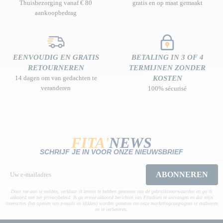
Thuisbezorging vanaf € 80
gratis en op maat gemaakt
aankoopbedrag
EENVOUDIG EN GRATIS
BETALING IN 3 OF 4
RETOURNEREN
TERMIJNEN ZONDER
14 dagen om van gedachten te
KOSTEN
veranderen
100% sécurisé
FITA'
NEWS
SCHRIJF JE IN VOOR ONZE NIEUWSBRIEF
ABONNEREN
Door me aan te melden, verklaar ik kennis te hebben genomen van de gebruiksvoorwaarden en ga ik
akkoord met het privacybeleid. Ik ga ermee akkoord berichten van Fitadium te ontvangen en dat mijn
interacties (het openen van e-mails en klikken) worden gemeten om onze marketingcampagnes te evalueren
en te verbeteren.