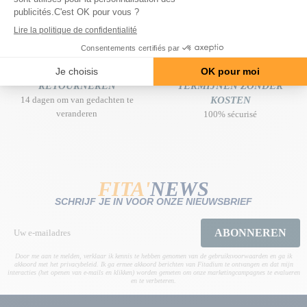
aankoopbedrag
EENVOUDIG EN GRATIS
BETALING IN 3 OF 4
RETOURNEREN
TERMIJNEN ZONDER
14 dagen om van gedachten te
KOSTEN
veranderen
100% sécurisé
FITA'
NEWS
SCHRIJF JE IN VOOR ONZE NIEUWSBRIEF
ABONNEREN
Door me aan te melden, verklaar ik kennis te hebben genomen van de gebruiksvoorwaarden en ga ik
akkoord met het privacybeleid. Ik ga ermee akkoord berichten van Fitadium te ontvangen en dat mijn
interacties (het openen van e-mails en klikken) worden gemeten om onze marketingcampagnes te evalueren
en te verbeteren.