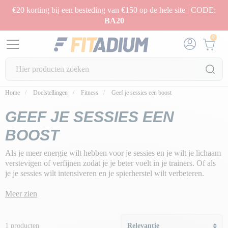
€20 korting bij een besteding van €150 op de hele site | CODE:
BA20
0
Home
Doelstellingen
Fitness
Geef je sessies een boost
GEEF JE SESSIES EEN
BOOST
Als je meer energie wilt hebben voor je sessies en je wilt je lichaam
verstevigen of verfijnen zodat je je beter voelt in je trainers. Of als
je je sessies wilt intensiveren en je spierherstel wilt verbeteren.
Onze missie: je helpen je sessies krachtiger te maken en verder te
Meer zien
gaan in je inspanningen dankzij onze
Energy Booster-
programma's
, zodat je betere resultaten behaalt, wat je doel ook is.
1 producten