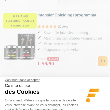
Intensief Opleidingsprogramma
-20 € BIJ EEN
BESTEDING VANAF 150
€ | CODE: BA20
57 Avis
Essentiële intensieve training
Meer intensiteit, minder vermoeidheid
Verbeteren spierherstel
Programma op 6 weken
Normale prijs
€ 95,70
-€ 35,80
€ 59,90
Prijs
GRATIS LEVERING
DESKUNDIG ADVIES
Thuisbezorging vanaf € 80
gratis en op maat gemaakt