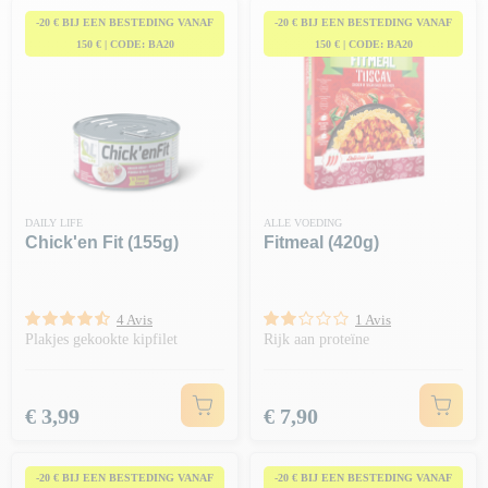
-20 € BIJ EEN BESTEDING VANAF
-20 € BIJ EEN BESTEDING VANAF
150 € | CODE: BA20
150 € | CODE: BA20
DAILY LIFE
ALLE VOEDING
Chick'en Fit (155g)
Fitmeal (420g)
4 Avis
1 Avis
Plakjes gekookte kipfilet
Rijk aan proteïne
Prijs
Prijs
€ 3,99
€ 7,90
-20 € BIJ EEN BESTEDING VANAF
-20 € BIJ EEN BESTEDING VANAF