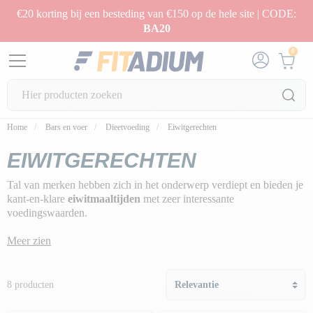
€20 korting bij een besteding van €150 op de hele site | CODE:
BA20
0
Home
Bars en voer
Dieetvoeding
Eiwitgerechten
EIWITGERECHTEN
Tal van merken hebben zich in het onderwerp verdiept en bieden je
kant-en-klare
eiwitmaaltijden
met zeer interessante
voedingswaarden.
Als je op dieet bent of probeert af te vallen, is het niet altijd
Meer zien
makkelijk om je calorieën te tellen en tegelijkertijd de doses
macronutriënten
te respecteren
die essentieel zijn voor je
gezondheid
.
8 producten