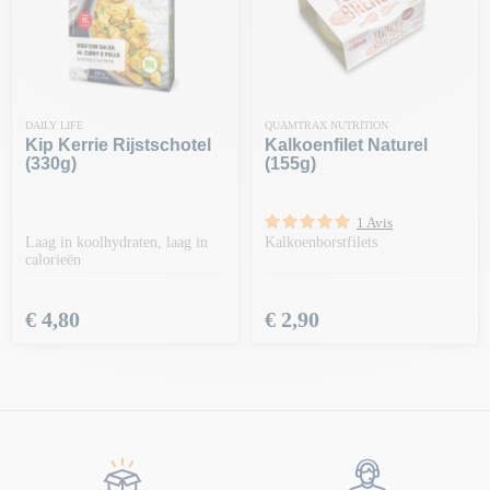
DAILY LIFE
QUAMTRAX NUTRITION
Kip Kerrie Rijstschotel
Kalkoenfilet Naturel
(330g)
(155g)
1 Avis
Laag in koolhydraten, laag in
Kalkoenborstfilets
calorieën
Prijs
Prijs
€ 4,80
€ 2,90