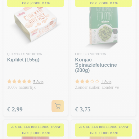
150 € | CODE: BA20
150 € | CODE: BA20
QUAMTRAX NUTRITION
LIFE PRO NUTRITION
Kipfilet (155g)
Konjac
Spinaziefetuccine
(200g)
5 Avis
1 Avis
100% natuurlijk
Zonder suiker, zonder ve
Prijs
Prijs
€ 2,99
€ 3,75
-20 € BIJ EEN BESTEDING VANAF
-20 € BIJ EEN BESTEDING VANAF
150 € | CODE: BA20
150 € | CODE: BA20