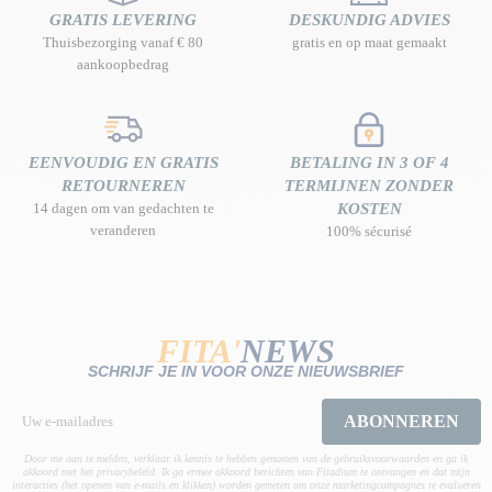
GRATIS LEVERING
DESKUNDIG ADVIES
Thuisbezorging vanaf € 80
gratis en op maat gemaakt
aankoopbedrag
EENVOUDIG EN GRATIS
BETALING IN 3 OF 4
RETOURNEREN
TERMIJNEN ZONDER
14 dagen om van gedachten te
KOSTEN
veranderen
100% sécurisé
FITA'
NEWS
SCHRIJF JE IN VOOR ONZE NIEUWSBRIEF
ABONNEREN
Door me aan te melden, verklaar ik kennis te hebben genomen van de gebruiksvoorwaarden en ga ik
akkoord met het privacybeleid. Ik ga ermee akkoord berichten van Fitadium te ontvangen en dat mijn
interacties (het openen van e-mails en klikken) worden gemeten om onze marketingcampagnes te evalueren