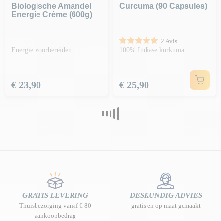
Biologische Amandel
Curcuma (90 Capsules)
Energie Crème (600g)
2 Avis
Energie voorbereiden
100% Indiase kurkuma
Prijs
Prijs
€ 23,90
€ 25,90
GRATIS LEVERING
DESKUNDIG ADVIES
Thuisbezorging vanaf € 80
gratis en op maat gemaakt
aankoopbedrag