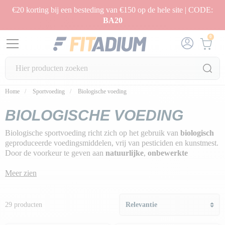
€20 korting bij een besteding van €150 op de hele site | CODE:
BA20
0
Home
Sportvoeding
Biologische voeding
BIOLOGISCHE VOEDING
Biologische sportvoeding richt zich op het gebruik van
biologisch
geproduceerde voedingsmiddelen, vrij van pesticiden en kunstmest.
Door de voorkeur te geven aan
natuurlijke
,
onbewerkte
voedingsbronnen
is deze benadering gericht op het leveren van
hoogwaardige voedingsstoffen om sportprestaties te optimaliseren.
Meer zien
De voordelen zijn het behoud van de voedselkwaliteit, de
vermindering van chemische residuen en een algehele benadering
ten gunste van gezondheid en duurzaamheid voor het milieu.
29 producten