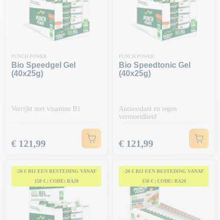
PUNCH POWER
PUNCH POWER
Bio Speedgel Gel
Bio Speedtonic Gel
(40x25g)
(40x25g)
Verrijkt met vitamine B1
Antioxidant en tegen
vermoeidheid
Prijs
Prijs
€ 121,99
€ 121,99
-20 € BIJ EEN BESTEDING VANAF
-20 € BIJ EEN BESTEDING VANAF
150 € | CODE: BA20
150 € | CODE: BA20