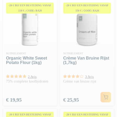
-20 € BIJ EEN BESTEDING VANAF
-20 € BIJ EEN BESTEDING VANAF
150 € | CODE: BA20
150 € | CODE: BA20
NUTRIELEMENT
NUTRIELEMENT
Organic White Sweet
Crème Van Bruine Rijst
Potato Flour (1kg)
(1,7kg)
2 Avis
3 Avis
75% complexe koolhydraten
Crème van bruine rijst
Prijs
Prijs
€ 19,95
€ 25,95
-20 € BIJ EEN BESTEDING VANAF
-20 € BIJ EEN BESTEDING VANAF