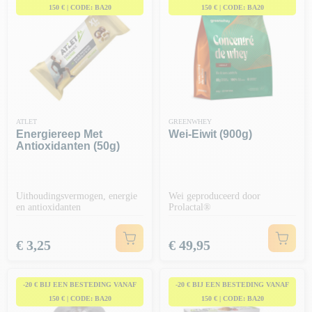
150 € | CODE: BA20
150 € | CODE: BA20
ATLET
GREENWHEY
Energiereep Met
Wei-Eiwit (900g)
Antioxidanten (50g)
Uithoudingsvermogen, energie
Wei geproduceerd door
en antioxidanten
Prolactal®
Prijs
Prijs
€ 3,25
€ 49,95
-20 € BIJ EEN BESTEDING VANAF
-20 € BIJ EEN BESTEDING VANAF
150 € | CODE: BA20
150 € | CODE: BA20