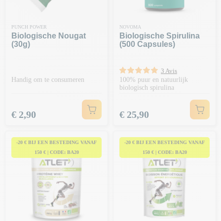
PUNCH POWER
NOVOMA
Biologische Nougat
Biologische Spirulina
(30g)
(500 Capsules)
3 Avis
Handig om te consumeren
100% puur en natuurlijk
biologisch spirulina
Prijs
Prijs
€ 2,90
€ 25,90
-20 € BIJ EEN BESTEDING VANAF
-20 € BIJ EEN BESTEDING VANAF
150 € | CODE: BA20
150 € | CODE: BA20