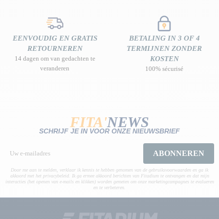
EENVOUDIG EN GRATIS
BETALING IN 3 OF 4
RETOURNEREN
TERMIJNEN ZONDER
14 dagen om van gedachten te
KOSTEN
veranderen
100% sécurisé
FITA'
NEWS
SCHRIJF JE IN VOOR ONZE NIEUWSBRIEF
ABONNEREN
Door me aan te melden, verklaar ik kennis te hebben genomen van de gebruiksvoorwaarden en ga ik
akkoord met het privacybeleid. Ik ga ermee akkoord berichten van Fitadium te ontvangen en dat mijn
interacties (het openen van e-mails en klikken) worden gemeten om onze marketingcampagnes te evalueren
en te verbeteren.