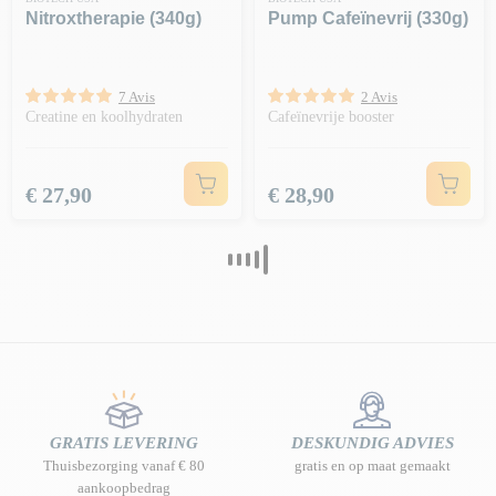
Nitroxtherapie (340g)
Pump Cafeïnevrij (330g)
7 Avis
2 Avis
Creatine en koolhydraten
Cafeïnevrije booster
Prijs
Prijs
€ 27,90
€ 28,90
GRATIS LEVERING
DESKUNDIG ADVIES
Thuisbezorging vanaf € 80
gratis en op maat gemaakt
aankoopbedrag