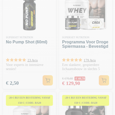
SUPERSET NUTRITION
SUPERSET NUTRITION
No Pump Shot (60ml)
Programma Voor Droge
Spiermassa - Bevestigd
23 Avis
179 Avis
Voor experts in intensieve
Een slankere, gespierdere
sessies!
lichaamsbouw in slechts 5
weken!
Normale prijs
€ 170,60
-€ 40,70
Prijs
Prijs
€ 2,50
€ 129,90
-20 € BIJ EEN BESTEDING VANAF
-20 € BIJ EEN BESTEDING VANAF
150 € | CODE: BA20
150 € | CODE: BA20