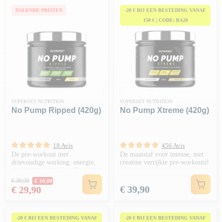
DALENDE PRIJZEN
-20 € BIJ EEN BESTEDING VANAF
150 € | CODE: BA20
SUPERSET NUTRITION
SUPERSET NUTRITION
No Pump Ripped (420g)
No Pump Xtreme (420g)
18 Avis
456 Avis
De pre-workout met
De maatstaf voor intense, met
drievoudige werking: energie,
creatine verrijkte pre-workouts!
stuwing en vetverbranding
Normale prijs
€ 39,90
-€ 10,00
Prijs
Prijs
€ 39,90
€ 29,90
-20 € BIJ EEN BESTEDING VANAF
-20 € BIJ EEN BESTEDING VANAF