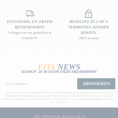
EENVOUDIG EN GRATIS
BETALING IN 3 OF 4
RETOURNEREN
TERMIJNEN ZONDER
14 dagen om van gedachten te
KOSTEN
veranderen
100% sécurisé
FITA'
NEWS
SCHRIJF JE IN VOOR ONZE NIEUWSBRIEF
ABONNEREN
Door me aan te melden, verklaar ik kennis te hebben genomen van de gebruiksvoorwaarden en ga ik
akkoord met het privacybeleid. Ik ga ermee akkoord berichten van Fitadium te ontvangen en dat mijn
interacties (het openen van e-mails en klikken) worden gemeten om onze marketingcampagnes te evalueren
en te verbeteren.