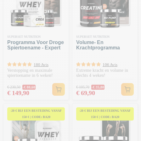
SUPERSET NUTRITION
SUPERSET NUTRITION
Programma Voor Droge
Volume- En
Spiertoename - Expert
Krachtprogramma
180 Avis
106 Avis
Verstopping en maximale
Extreme kracht en volume in
spiertoename in 6 weken!
slechts 4 weken!
Normale prijs
Normale prijs
€ 230,50
€ 105,70
-€ 80,60
-€ 35,80
Prijs
Prijs
€ 149,90
€ 69,90
-20 € BIJ EEN BESTEDING VANAF
-20 € BIJ EEN BESTEDING VANAF
150 € | CODE: BA20
150 € | CODE: BA20