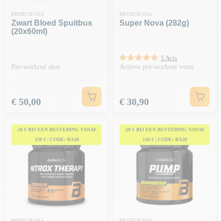
BIOTECH USA
BIOTECH USA
Zwart Bloed Spuitbus
Super Nova (282g)
(20x60ml)
5 Avis
Pre-workout shot
Actieve pre-workout vorm
Prijs
Prijs
€ 50,00
€ 30,90
-20 € BIJ EEN BESTEDING VANAF
-20 € BIJ EEN BESTEDING VANAF
150 € | CODE: BA20
150 € | CODE: BA20
BIOTECH USA
BIOTECH USA