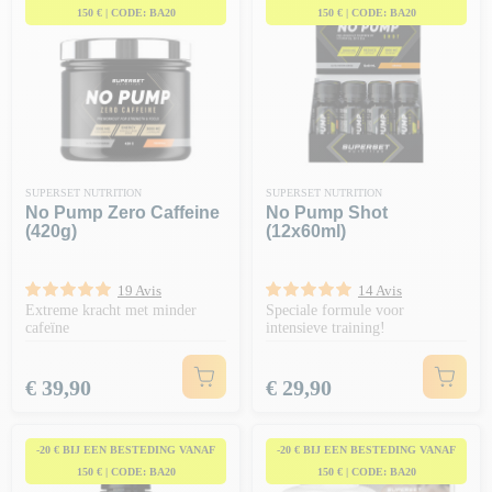
150 € | CODE: BA20
150 € | CODE: BA20
SUPERSET NUTRITION
SUPERSET NUTRITION
No Pump Zero Caffeine
No Pump Shot
(420g)
(12x60ml)
19 Avis
14 Avis
Extreme kracht met minder
Speciale formule voor
cafeïne
intensieve training!
Prijs
Prijs
€ 39,90
€ 29,90
-20 € BIJ EEN BESTEDING VANAF
-20 € BIJ EEN BESTEDING VANAF
150 € | CODE: BA20
150 € | CODE: BA20