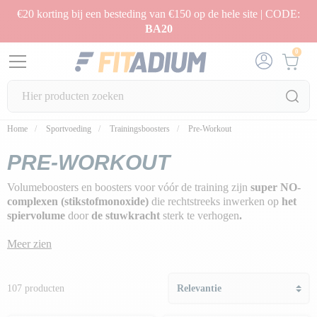
€20 korting bij een besteding van €150 op de hele site | CODE:
BA20
0
Home
Sportvoeding
Trainingsboosters
Pre-Workout
PRE-WORKOUT
Volumeboosters en boosters voor vóór de training zijn
super NO-
complexen (stikstofmonoxide)
die rechtstreeks inwerken op
het
spiervolume
door
de stuwkracht
sterk te verhogen
.
Wil je
je volume
snel
vergroten
? Ben je op zoek naar effectieve
Meer zien
spieropbouwende pre-workout formules? Ben je op zoek naar
spiercongestie?
107 producten