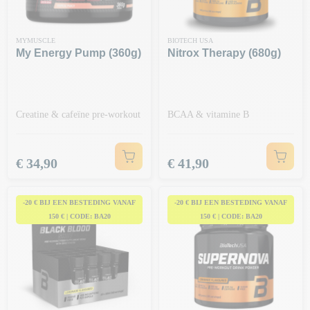
MYMUSCLE
BIOTECH USA
My Energy Pump (360g)
Nitrox Therapy (680g)
Creatine & cafeïne pre-workout
BCAA & vitamine B
Prijs
Prijs
€ 34,90
€ 41,90
-20 € BIJ EEN BESTEDING VANAF
-20 € BIJ EEN BESTEDING VANAF
150 € | CODE: BA20
150 € | CODE: BA20