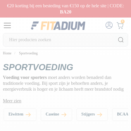
€20 korting bij een besteding van €150 op de hele site | CODE:
BA20
0
Home
Sportvoeding
SPORTVOEDING
Voeding voor sporters
moet anders worden benaderd dan
traditionele voeding. Bij sport zijn je behoeften anders, je
energieverbruik is hoger en je lichaam heeft meer brandstof nodig
om optimaal te functioneren.
Meer zien
Daarom hebben we ervoor gekozen je voedingssupplementen van
hoge kwaliteit te bieden om je te helpen je fitness- en fitnessdoelen
Eiwitten
Caseïne
Stijgers
BCAA &
te bereiken,
fitter te worden en een gezondere levensstijl te
leiden
.