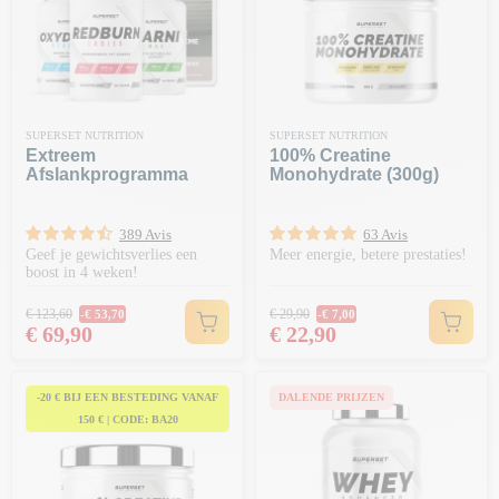
SUPERSET NUTRITION
SUPERSET NUTRITION
Extreem
100% Creatine
Afslankprogramma
Monohydrate (300g)
389 Avis
63 Avis
Geef je gewichtsverlies een
Meer energie, betere prestaties!
boost in 4 weken!
Normale prijs
Normale prijs
€ 123,60
€ 29,90
-€ 53,70
-€ 7,00
Prijs
Prijs
€ 69,90
€ 22,90
-20 € BIJ EEN BESTEDING VANAF
DALENDE PRIJZEN
150 € | CODE: BA20