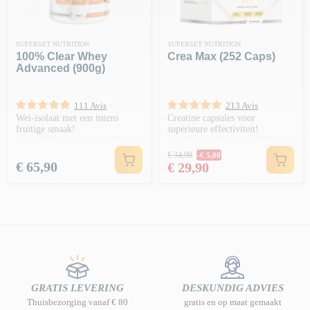
SUPERSET NUTRITION
SUPERSET NUTRITION
100% Clear Whey
Crea Max (252 Caps)
Advanced (900g)
111 Avis
213 Avis
Wei-isolaat met een intens
Creatine capsules voor
fruitige smaak!
superieure effectiviteit!
Normale prijs
€ 34,90
-€ 5,00
Prijs
Prijs
€ 65,90
€ 29,90
GRATIS LEVERING
DESKUNDIG ADVIES
Thuisbezorging vanaf € 80
gratis en op maat gemaakt