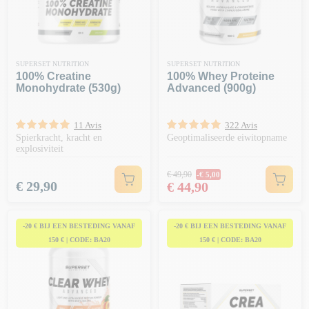
SUPERSET NUTRITION
SUPERSET NUTRITION
100% Creatine
100% Whey Proteine
Monohydrate (530g)
Advanced (900g)
11 Avis
322 Avis
Spierkracht, kracht en
Geoptimaliseerde eiwitopname
explosiviteit
Normale prijs
€ 49,90
-€ 5,00
Prijs
Prijs
€ 29,90
€ 44,90
-20 € BIJ EEN BESTEDING VANAF
-20 € BIJ EEN BESTEDING VANAF
150 € | CODE: BA20
150 € | CODE: BA20