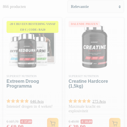
866 producten
-20 € BIJ EEN BESTEDING VANAF
DALENDE PRIJZEN
150 € | CODE: BA20
SUPERSET NUTRITION
SUPERSET NUTRITION
Extreem Droog
Creatine Hardcore
Programma
(1,5kg)
646 Avis
275 Avis
Intensief drogen in 4 weken!
Maximale kracht en
explosiviteit
Normale prijs
Normale prijs
€ 107,70
€ 49,90
-€ 37,80
-€ 10,00
Prijs
Prijs
€ 69,90
€ 39,90