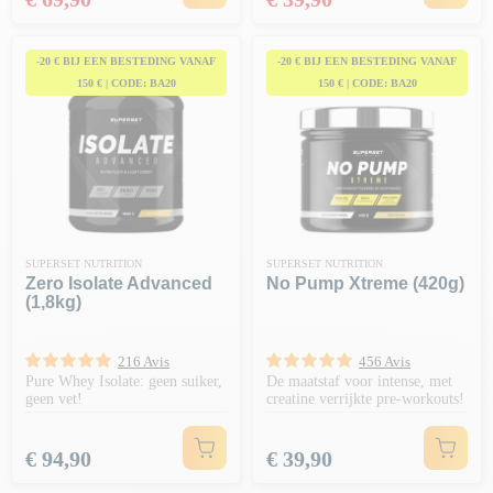
-20 € BIJ EEN BESTEDING VANAF
-20 € BIJ EEN BESTEDING VANAF
150 € | CODE: BA20
150 € | CODE: BA20
SUPERSET NUTRITION
SUPERSET NUTRITION
Zero Isolate Advanced
No Pump Xtreme (420g)
(1,8kg)
216 Avis
456 Avis
Pure Whey Isolate: geen suiker,
De maatstaf voor intense, met
geen vet!
creatine verrijkte pre-workouts!
Prijs
Prijs
€ 94,90
€ 39,90