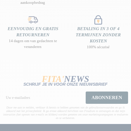
aankoopbedrag
EENVOUDIG EN GRATIS
BETALING IN 3 OF 4
RETOURNEREN
TERMIJNEN ZONDER
14 dagen om van gedachten te
KOSTEN
veranderen
100% sécurisé
FITA'
NEWS
SCHRIJF JE IN VOOR ONZE NIEUWSBRIEF
ABONNEREN
Door me aan te melden, verklaar ik kennis te hebben genomen van de gebruiksvoorwaarden en ga ik
akkoord met het privacybeleid. Ik ga ermee akkoord berichten van Fitadium te ontvangen en dat mijn
interacties (het openen van e-mails en klikken) worden gemeten om onze marketingcampagnes te evalueren
en te verbeteren.