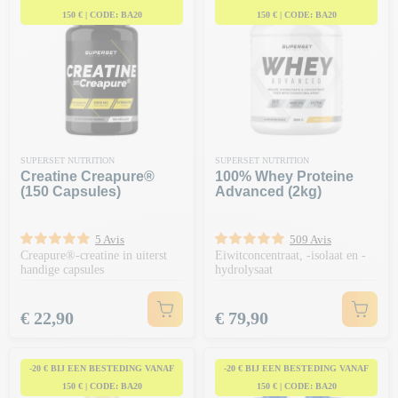
150 € | CODE: BA20
150 € | CODE: BA20
SUPERSET NUTRITION
SUPERSET NUTRITION
Creatine Creapure®
100% Whey Proteine
(150 Capsules)
Advanced (2kg)
5 Avis
509 Avis
Creapure®-creatine in uiterst
Eiwitconcentraat, -isolaat en -
handige capsules
hydrolysaat
Prijs
Prijs
€ 22,90
€ 79,90
-20 € BIJ EEN BESTEDING VANAF
-20 € BIJ EEN BESTEDING VANAF
150 € | CODE: BA20
150 € | CODE: BA20