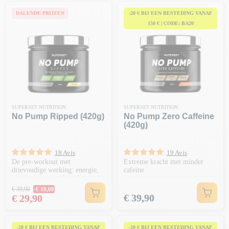
DALENDE PRIJZEN
-20 € BIJ EEN BESTEDING VANAF
150 € | CODE: BA20
SUPERSET NUTRITION
SUPERSET NUTRITION
No Pump Ripped (420g)
No Pump Zero Caffeine
(420g)
18 Avis
19 Avis
De pre-workout met
Extreme kracht met minder
drievoudige werking: energie,
cafeïne
stuwing en vetverbranding
Normale prijs
€ 39,90
-€ 10,00
Prijs
Prijs
€ 39,90
€ 29,90
-20 € BIJ EEN BESTEDING VANAF
-20 € BIJ EEN BESTEDING VANAF