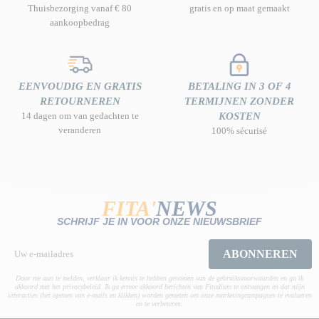
Thuisbezorging vanaf € 80
gratis en op maat gemaakt
aankoopbedrag
EENVOUDIG EN GRATIS
BETALING IN 3 OF 4
RETOURNEREN
TERMIJNEN ZONDER
14 dagen om van gedachten te
KOSTEN
veranderen
100% sécurisé
FITA'
NEWS
SCHRIJF JE IN VOOR ONZE NIEUWSBRIEF
ABONNEREN
Door me aan te melden, verklaar ik kennis te hebben genomen van de gebruiksvoorwaarden en ga ik
akkoord met het privacybeleid. Ik ga ermee akkoord berichten van Fitadium te ontvangen en dat mijn
interacties (het openen van e-mails en klikken) worden gemeten om onze marketingcampagnes te evalueren
en te verbeteren.