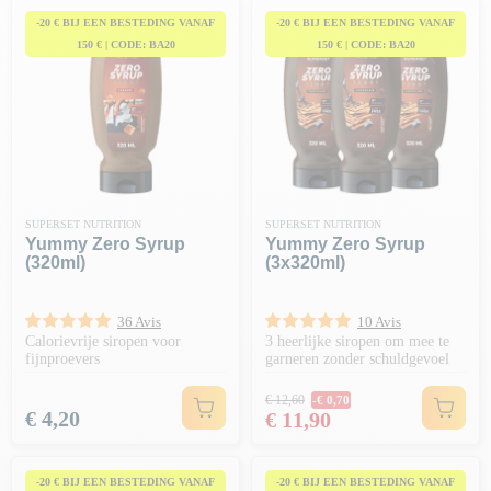
-20 € BIJ EEN BESTEDING VANAF
-20 € BIJ EEN BESTEDING VANAF
150 € | CODE: BA20
150 € | CODE: BA20
SUPERSET NUTRITION
SUPERSET NUTRITION
Yummy Zero Syrup
Yummy Zero Syrup
(320ml)
(3x320ml)
36 Avis
10 Avis
Calorievrije siropen voor
3 heerlijke siropen om mee te
fijnproevers
garneren zonder schuldgevoel
Normale prijs
€ 12,60
-€ 0,70
Prijs
Prijs
€ 4,20
€ 11,90
-20 € BIJ EEN BESTEDING VANAF
-20 € BIJ EEN BESTEDING VANAF