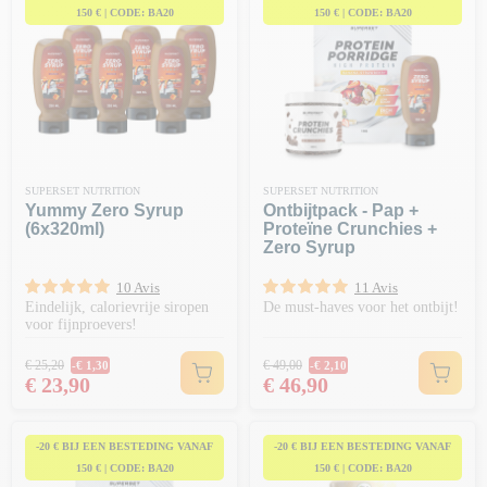
150 € | CODE: BA20
150 € | CODE: BA20
SUPERSET NUTRITION
SUPERSET NUTRITION
Yummy Zero Syrup
Ontbijtpack - Pap +
(6x320ml)
Proteïne Crunchies +
Zero Syrup
10 Avis
11 Avis
Eindelijk, calorievrije siropen
De must-haves voor het ontbijt!
voor fijnproevers!
Normale prijs
Normale prijs
€ 25,20
€ 49,00
-€ 1,30
-€ 2,10
Prijs
Prijs
€ 23,90
€ 46,90
-20 € BIJ EEN BESTEDING VANAF
-20 € BIJ EEN BESTEDING VANAF
150 € | CODE: BA20
150 € | CODE: BA20