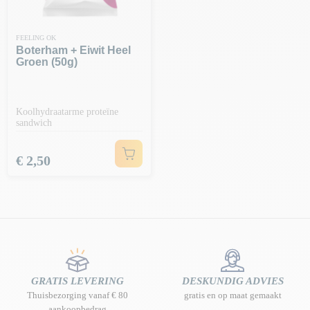
FEELING OK
Boterham + Eiwit Heel
Groen (50g)
Koolhydraatarme proteïne
sandwich
Prijs
€ 2,50
GRATIS LEVERING
DESKUNDIG ADVIES
Thuisbezorging vanaf € 80
gratis en op maat gemaakt
aankoopbedrag