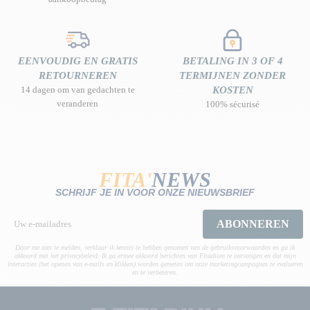
EENVOUDIG EN GRATIS
BETALING IN 3 OF 4
RETOURNEREN
TERMIJNEN ZONDER
14 dagen om van gedachten te
KOSTEN
veranderen
100% sécurisé
FITA'
NEWS
SCHRIJF JE IN VOOR ONZE NIEUWSBRIEF
ABONNEREN
Door me aan te melden, verklaar ik kennis te hebben genomen van de gebruiksvoorwaarden en ga ik
akkoord met het privacybeleid. Ik ga ermee akkoord berichten van Fitadium te ontvangen en dat mijn
interacties (het openen van e-mails en klikken) worden gemeten om onze marketingcampagnes te evalueren
en te verbeteren.