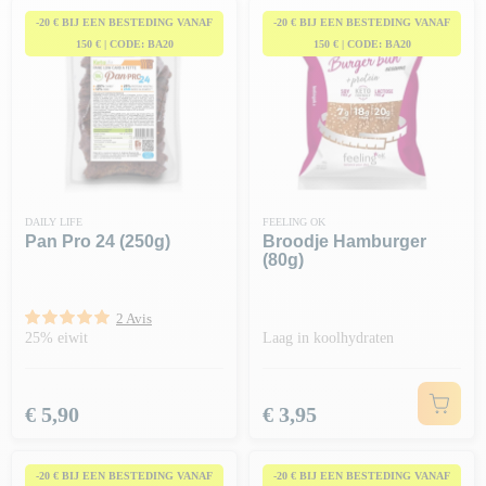
-20 € BIJ EEN BESTEDING VANAF
-20 € BIJ EEN BESTEDING VANAF
150 € | CODE: BA20
150 € | CODE: BA20
DAILY LIFE
FEELING OK
Pan Pro 24 (250g)
Broodje Hamburger
(80g)
2 Avis
25% eiwit
Laag in koolhydraten
Prijs
Prijs
€ 5,90
€ 3,95
-20 € BIJ EEN BESTEDING VANAF
-20 € BIJ EEN BESTEDING VANAF