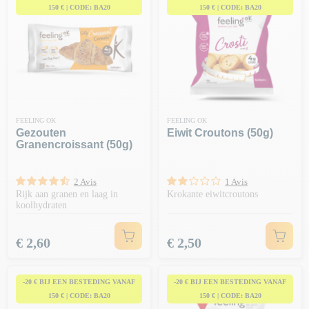
150 € | CODE: BA20
150 € | CODE: BA20
FEELING OK
FEELING OK
Gezouten
Eiwit Croutons (50g)
Granencroissant (50g)
2 Avis
1 Avis
Rijk aan granen en laag in
Krokante eiwitcroutons
koolhydraten
Prijs
Prijs
€ 2,60
€ 2,50
-20 € BIJ EEN BESTEDING VANAF
-20 € BIJ EEN BESTEDING VANAF
150 € | CODE: BA20
150 € | CODE: BA20