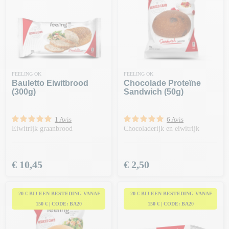
FEELING OK
FEELING OK
Bauletto Eiwitbrood
Chocolade Proteïne
(300g)
Sandwich (50g)
1 Avis
6 Avis
Eiwitrijk graanbrood
Chocoladerijk en eiwitrijk
Prijs
Prijs
€ 10,45
€ 2,50
-20 € BIJ EEN BESTEDING VANAF
-20 € BIJ EEN BESTEDING VANAF
150 € | CODE: BA20
150 € | CODE: BA20