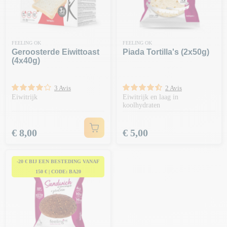
FEELING OK
FEELING OK
Geroosterde Eiwittoast
Piada Tortilla's (2x50g)
(4x40g)
3 Avis
2 Avis
Eiwitrijk
Eiwitrijk en laag in
koolhydraten
Prijs
Prijs
€ 8,00
€ 5,00
-20 € BIJ EEN BESTEDING VANAF
150 € | CODE: BA20