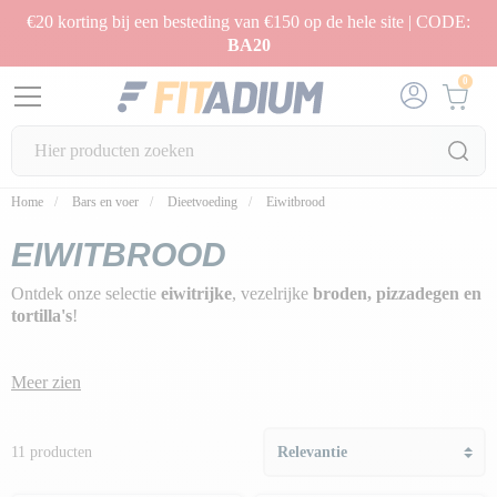
€20 korting bij een besteding van €150 op de hele site | CODE:
BA20
0
Home
Bars en voer
Dieetvoeding
Eiwitbrood
EIWITBROOD
Ontdek onze selectie
eiwitrijke
, vezelrijke
broden, pizzadegen en
tortilla's
!
Meer zien
11 producten