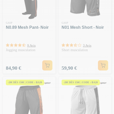
GASP
GASP
N0.89 Mesh Pant- Noir
N01 Mesh Short - Noir
9 Avis
3 Avis
Jogging musculation
Short musculation
Prix
Prix
84,90 €
59,90 €
-20€ DÈS 150€ | CODE : BA20
-20€ DÈS 150€ | CODE : BA20