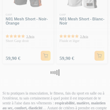
GASP
GASP
N01 Mesh Short - Noir-
N01 Mesh Short - Blanc-
Orange
Noir
3 Avis
3 Avis
Short Gasp droit
Fluide et léger
Prix
Prix
59,90 €
59,90 €
Si tu pratiques la musculation, le fitness, fais du sport en salle ou à
l'extérieur, tu sais certainement à quel point il est important de te
sentir à l'aise dans tes vêtements :
respirabilité, matière, maintien
au sec, confort, élasticité
… Autant de critères à prendre en compte