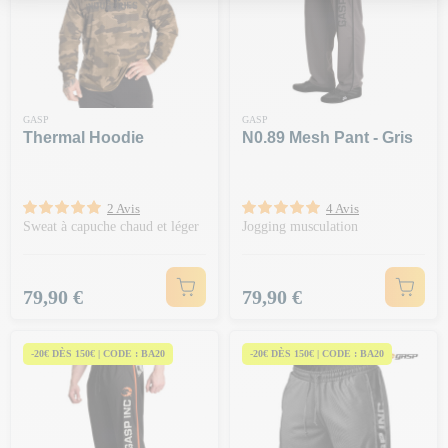
GASP
GASP
Thermal Hoodie
N0.89 Mesh Pant - Gris
2 Avis
4 Avis
Sweat à capuche chaud et léger
Jogging musculation
Prix
Prix
79,90 €
79,90 €
-20€ DÈS 150€ | CODE : BA20
-20€ DÈS 150€ | CODE : BA20