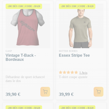
-20€ DÈS 150€ | CODE : BA20
-20€ DÈS 150€ | CODE : BA20
GASP
BETTER BODIES
Vintage T-Back -
Essex Stripe Tee
Bordeaux
1 Avis
Débardeur de sport échancré
T-shirt coupe ajustée
dans le dos
Prix
Prix
39,90 €
39,99 €
-20€ DÈS 150€ | CODE : BA20
-20€ DÈS 150€ | CODE : BA20