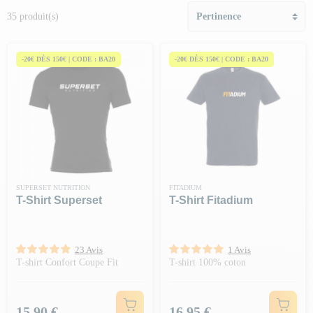
35 produit(s)
-20€ DÈS 150€ | CODE : BA20
-20€ DÈS 150€ | CODE : BA20
SUPERSET NUTRITION
FITADIUM
T-Shirt Superset
T-Shirt Fitadium
23 Avis
1 Avis
T-shirt Confort Coupe Fit
T-shirt 100% coton
Prix
Prix
15,90 €
16,95 €