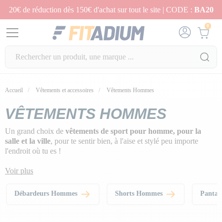
20€ de réduction dès 150€ d'achat sur tout le site | CODE :
BA20
0
Accueil
Vêtements et accessoires
Vêtements Hommes
VÊTEMENTS HOMMES
Un grand choix de
vêtements de sport pour homme, pour la
salle et la ville
, pour te sentir bien, à l'aise et stylé peu importe
l'endroit où tu es !
Voir plus
Débardeurs Hommes
Shorts Hommes
Panta