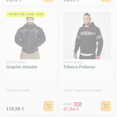
-20€ DÈS 150€ | CODE : BA20
BETTER BODIES
BETTER BODIES
Graphic Hoodie
Tribeca Pullover
Graphic Hoodie
Sweat à capuche classique
Prix Normal
79,90 €
-40%
Prix
Prix
159,90 €
47,94 €