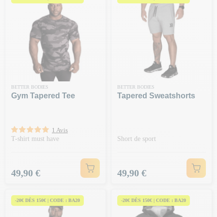
BETTER BODIES
BETTER BODIES
Gym Tapered Tee
Tapered Sweatshorts
1 Avis
T-shirt must have
Short de sport
Prix
Prix
49,90 €
49,90 €
-20€ DÈS 150€ | CODE : BA20
-20€ DÈS 150€ | CODE : BA20