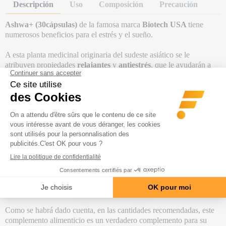
Descripción
Uso
Composición
Precaución
Ashwa+ (30cápsulas)
de la famosa marca
Biotech USA
tiene
numerosos beneficios para el estrés y el sueño.
A esta planta medicinal originaria del sudeste asiático se le
atribuyen propiedades
relajantes
y
antiestrés
, que le ayudarán a
conciliar el sueño y a reducir el insomnio. También es conocida por
sus efectos
revitalizantes
,
antioxidantes
,
antiinflamatorios
y
afrodisíacos
.
Gran aliada de los deportistas, a la ashwagandha también se le
atribuyen
efectos beneficiosos sobre el rendimiento deportivo
, el
aumento de peso
y el
desarrollo muscular
. No olvidemos que
una mejor calidad del sueño también contribuye a
una mejor
recuperación muscular
. De hecho, es durante el sueño profundo
cuando el cuerpo reconstruye sus músculos.
Esta planta, apodada
ginseng indio
, también ayuda a mejorar
la
función sexual
, la libido y el equilibrio hormonal.
Como se habrá dado cuenta, en las cantidades recomendadas, este
complemento alimenticio es un verdadero complemento para su