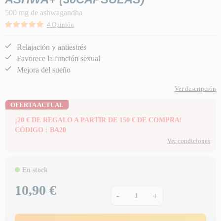
500 mg de ashwagandha
4 Opinión
Relajación y antiestrés
Favorece la función sexual
Mejora del sueño
Ver descripción
OFERTA ACTUAL
¡20 € DE REGALO A PARTIR DE 150 € DE COMPRA!
CÓDIGO : BA20
Ver condiciones
En stock
10,90 €
Precio
-
+