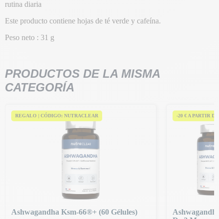
rutina diaria
Este producto contiene hojas de té verde y cafeína.
Peso neto : 31 g
PRODUCTOS DE LA MISMA
CATEGORÍA
REGALO | CÓDIGO: NUTRACLEAR
-20 € A PARTIR DE
Ashwagandha Ksm-66®+ (60 Gélules)
Ashwagandha