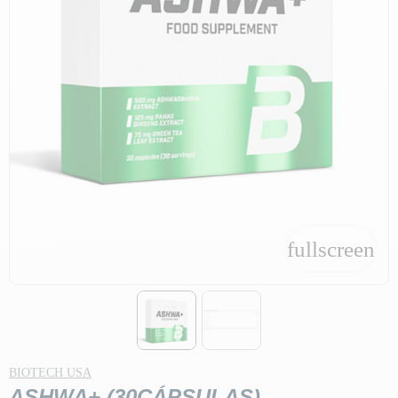
fullscreen
fullscreen
BIOTECH USA
ASHWA+ (30CÁPSULAS)