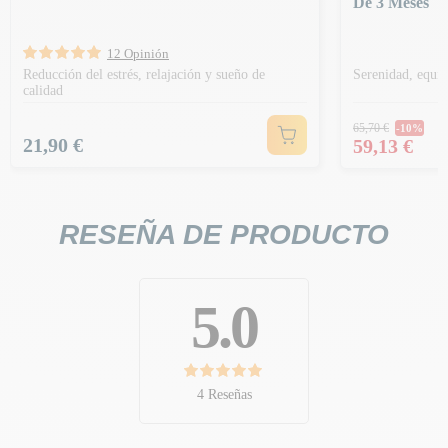
De 3 Meses
12 Opinión
Reducción del estrés, relajación y sueño de
Serenidad, equil
calidad
Precio hab
65,70 €
-10%
Precio
Precio
21,90 €
59,13 €
RESEÑA DE PRODUCTO
5.0
4 Reseñas