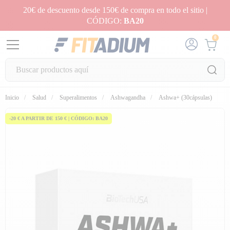
20€ de descuento desde 150€ de compra en todo el sitio |
CÓDIGO:
BA20
0
Inicio
Salud
Superalimentos
Ashwagandha
Ashwa+ (30cápsulas)
-20 € A PARTIR DE 150 € | CÓDIGO: BA20