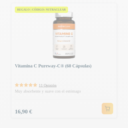
REGALO | CÓDIGO: NUTRACLEAR
Vitamina C Pureway-C® (60 Cápsulas)
11 Opinión
Muy absorbente y suave con el estómago
Precio
16,90 €