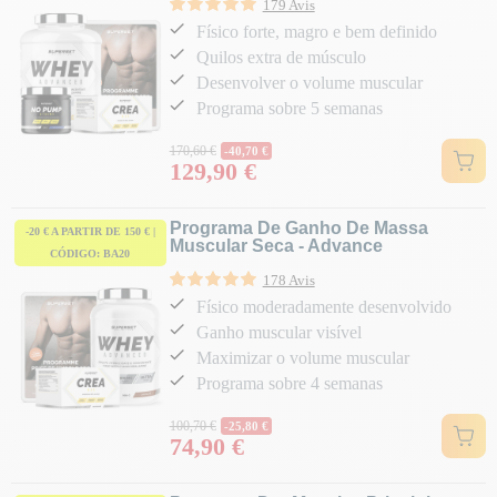
179 Avis
Físico forte, magro e bem definido
Quilos extra de músculo
Desenvolver o volume muscular
Programa sobre 5 semanas
Preço normal
170,60 €
-40,70 €
129,90 €
Preço
Programa De Ganho De Massa
-20 € A PARTIR DE 150 € |
Muscular Seca - Advance
CÓDIGO: BA20
178 Avis
Físico moderadamente desenvolvido
Ganho muscular visível
Maximizar o volume muscular
Programa sobre 4 semanas
Preço normal
100,70 €
-25,80 €
74,90 €
Preço