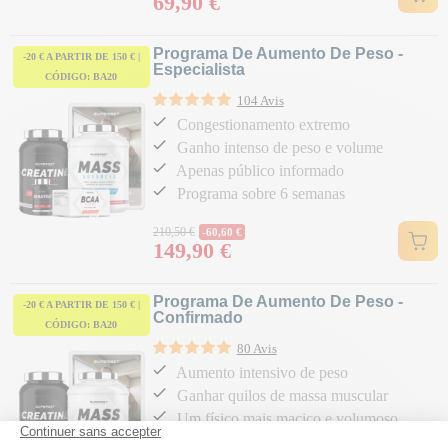
69,90 €
Preço
Programa De Aumento De Peso -
-20 € A PARTIR DE 150 € |
Especialista
CÓDIGO: BA20
104 Avis
Congestionamento extremo
Ganho intenso de peso e volume
Apenas público informado
Programa sobre 6 semanas
Preço normal
210,50 €
-60,60 €
149,90 €
Preço
Programa De Aumento De Peso -
-20 € A PARTIR DE 150 € |
Confirmado
CÓDIGO: BA20
80 Avis
Aumento intensivo de peso
Ganhar quilos de massa muscular
Um físico mais maciço e volumoso
Programa sobre 5 semanas