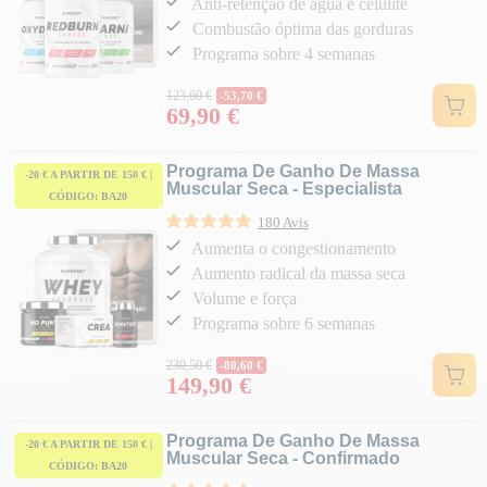
Anti-retenção de água e celulite
Combustão óptima das gorduras
Programa sobre 4 semanas
Preço normal
123,60 €
-53,70 €
69,90 €
Preço
Programa De Ganho De Massa
-20 € A PARTIR DE 150 € |
Muscular Seca - Especialista
CÓDIGO: BA20
180 Avis
Aumenta o congestionamento
Aumento radical da massa seca
Volume e força
Programa sobre 6 semanas
Preço normal
230,50 €
-80,60 €
149,90 €
Preço
Programa De Ganho De Massa
-20 € A PARTIR DE 150 € |
Muscular Seca - Confirmado
CÓDIGO: BA20