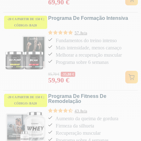
69,90 €
Preço
Programa De Formação Intensiva
-20 € A PARTIR DE 150 € |
CÓDIGO: BA20
57 Avis
Fundamentos do treino intenso
Mais intensidade, menos cansaço
Melhorar a recuperação muscular
Programa sobre 6 semanas
Preço normal
95,70 €
-35,80 €
59,90 €
Preço
Programa De Fitness De
-20 € A PARTIR DE 150 € |
Remodelação
CÓDIGO: BA20
43 Avis
Aumento da queima de gordura
Firmeza da silhueta
Recuperação muscular
Programa sobre 4 semanas