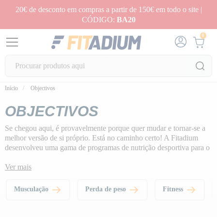
20€ de desconto em compras a partir de 150€ em todo o site |
CÓDIGO:
BA20
0
Início
Objectivos
OBJECTIVOS
Se chegou aqui, é provavelmente porque quer mudar e tornar-se a
melhor versão de si próprio. Está no caminho certo! A Fitadium
desenvolveu uma gama de
programas de nutrição desportiva
para o
ajudar a atingir os seus objectivos: musculação, fitness, perda de
peso, performance ou bem-estar!
Ver mais
Musculação
Perda de peso
Fitness