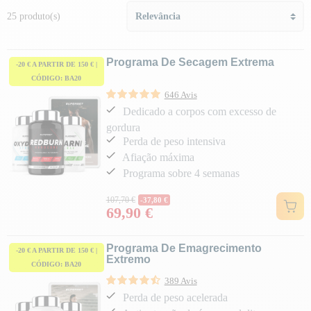
25 produto(s)
Programa De Secagem Extrema
-20 € A PARTIR DE 150 € |
CÓDIGO: BA20
646 Avis
Dedicado a corpos com excesso de
gordura
Perda de peso intensiva
Afiação máxima
Programa sobre 4 semanas
Preço normal
107,70 €
-37,80 €
69,90 €
Preço
Programa De Emagrecimento
-20 € A PARTIR DE 150 € |
Extremo
CÓDIGO: BA20
389 Avis
Perda de peso acelerada