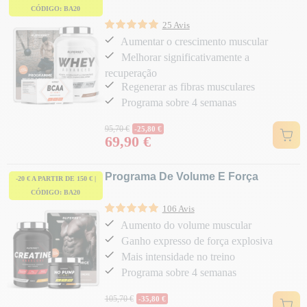
CÓDIGO: BA20
25 Avis
Aumentar o crescimento muscular
Melhorar significativamente a
recuperação
Regenerar as fibras musculares
Programa sobre 4 semanas
Preço normal
95,70 €
-25,80 €
69,90 €
Preço
Programa De Volume E Força
-20 € A PARTIR DE 150 € |
CÓDIGO: BA20
106 Avis
Aumento do volume muscular
Ganho expresso de força explosiva
Mais intensidade no treino
Programa sobre 4 semanas
Preço normal
105,70 €
-35,80 €