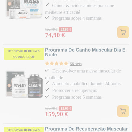
Gainer & acides aminés pour une
meilleure efficacité
Programa sobre 4 semanas
Preço normal
100,70 €
-25,80 €
74,90 €
Preço
Programa De Ganho Muscular Dia E
-20 € A PARTIR DE 150 € |
Noite
CÓDIGO: BA20
66 Avis
Desenvolver uma massa muscular de
qualidade
Aumento anabólico durante 24 horas
Promover a recuperação
Programa sobre 5 semanas
Preço normal
175,70 €
-15,80 €
159,90 €
Preço
Programa De Recuperação Muscular
-20 € A PARTIR DE 150 € |