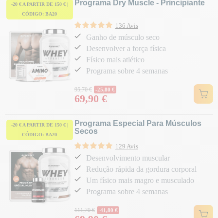
Programa Dry Muscle - Principiante
-20 € A PARTIR DE 150 € |
CÓDIGO: BA20
136 Avis
Ganho de músculo seco
Desenvolver a força física
Físico mais atlético
Programa sobre 4 semanas
Preço normal
95,70 €
-25,80 €
69,90 €
Preço
Programa Especial Para Músculos
-20 € A PARTIR DE 150 € |
Secos
CÓDIGO: BA20
129 Avis
Desenvolvimento muscular
Redução rápida da gordura corporal
Um físico mais magro e musculado
Programa sobre 4 semanas
Preço normal
111,70 €
-41,80 €