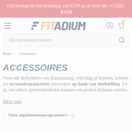
€20 korting bij een besteding van €150 op de hele site | CODE:
BA20
0
Home
Accessoires
ACCESSOIRES
Voor alle liefhebbers van thuistraining, vrijwillig of beperkt, hebben
we
accessoirepakketten
ontworpen
op basis van doelstelling
. En
ja, niet alleen sportschoolleden kunnen een perfect lichaam creëren.
Ook jij kunt thuis effectief trainen.
Weerstandstraining
,
Meer zien
lichaamsgewichttraining
,
spierversteviging
,
omhulling
, het is er
allemaal! Het enige wat je hoeft te doen is de combinatie van
Onze supplementenprogramma's
producten kiezen die je zal helpen vooruitgang te boeken in je
zoektocht naar een gebeeldhouwde lichaamsbouw.