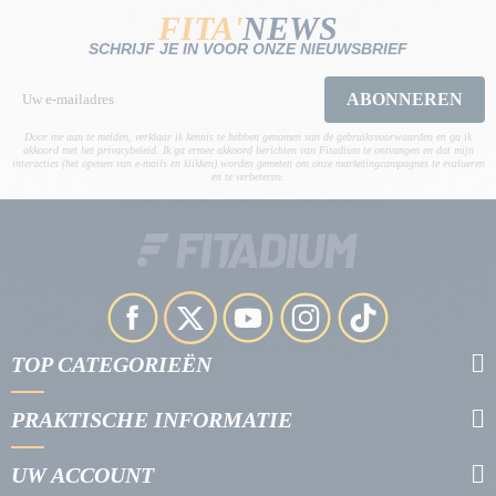
FITA'
NEWS
SCHRIJF JE IN VOOR ONZE NIEUWSBRIEF
ABONNEREN
Door me aan te melden, verklaar ik kennis te hebben genomen van de gebruiksvoorwaarden en ga ik
akkoord met het privacybeleid. Ik ga ermee akkoord berichten van Fitadium te ontvangen en dat mijn
interacties (het openen van e-mails en klikken) worden gemeten om onze marketingcampagnes te evalueren
en te verbeteren.
TOP CATEGORIEËN
PRAKTISCHE INFORMATIE
UW ACCOUNT