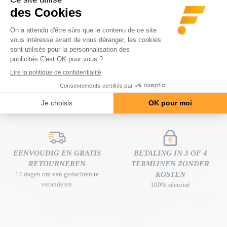
GRATIS LEVERING
DESKUNDIG ADVIES
Thuisbezorging vanaf € 80
gratis en op maat gemaakt
aankoopbedrag
EENVOUDIG EN GRATIS
BETALING IN 3 OF 4
RETOURNEREN
TERMIJNEN ZONDER
14 dagen om van gedachten te
KOSTEN
veranderen
100% sécurisé