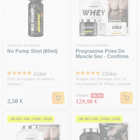
SUPERSET NUTRITION
SUPERSET NUTRITION
No Pump Shot (60ml)
Programme Prise De
Muscle Sec - Confirme
23 Avis
179 Avis
Pour les experts de séances
Sculpte ton physique avec le
intenses !
trio explosif de Whey, Créatine
et Pré-workout !
Prix Normal
170,60 €
-40,70 €
Prix
Prix
2,50 €
129,90 €
-20€ DÈS 150€ | CODE : BA20
-20€ DÈS 150€ | CODE : BA20