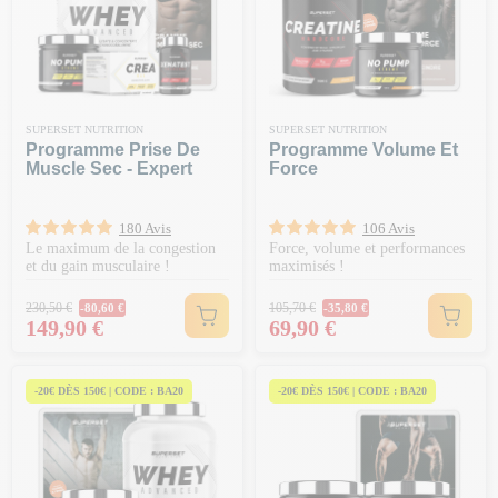
SUPERSET NUTRITION
SUPERSET NUTRITION
Programme Prise De
Programme Volume Et
Muscle Sec - Expert
Force
180 Avis
106 Avis
Le maximum de la congestion
Force, volume et performances
et du gain musculaire !
maximisés !
Prix Normal
Prix Normal
230,50 €
105,70 €
-80,60 €
-35,80 €
Prix
Prix
149,90 €
69,90 €
-20€ DÈS 150€ | CODE : BA20
-20€ DÈS 150€ | CODE : BA20