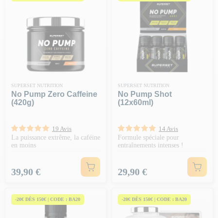
SUPERSET NUTRITION
SUPERSET NUTRITION
No Pump Zero Caffeine
No Pump Shot
(420g)
(12x60ml)
19 Avis
14 Avis
La puissance extrême, la caféine
Formule spéciale pour
en moins
entraînements intenses !
Prix
Prix
39,90 €
29,90 €
-20€ DÈS 150€ | CODE : BA20
-20€ DÈS 150€ | CODE : BA20