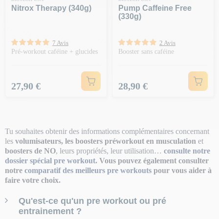
Nitrox Therapy (340g)
Pump Caffeine Free
(330g)
7 Avis
2 Avis
Pré-workout caféine + glucides
Booster sans caféine
Prix
Prix
27,90 €
28,90 €
Tu souhaites obtenir des informations complémentaires concernant
les
volumisateurs, les boosters préworkout en musculation
et
boosters de NO
, leurs propriétés, leur utilisation…
consulte notre
dossier spécial pre workout
.
Vous pouvez également consulter
notre
comparatif des meilleurs pre workouts
pour vous aider à
faire votre choix.
Qu'est-ce qu'un pre workout ou pré
entrainement ?