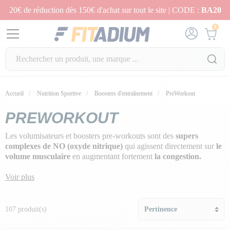
20€ de réduction dès 150€ d'achat sur tout le site | CODE :
BA20
0
Accueil
Nutrition Sportive
Boosters d'entraînement
PreWorkout
PREWORKOUT
Les volumisateurs et boosters pre-workouts sont des
supers
complexes de NO (oxyde nitrique)
qui agissent directement sur
le
volume musculaire
en augmentant fortement
la congestion.
Tu souhaites
gagner en volume
rapidement ? Tu cherches des
Voir plus
formules de pre-workout efficaces en musculation ? Tu recherches
la congestion des muscles ?
107 produit(s)