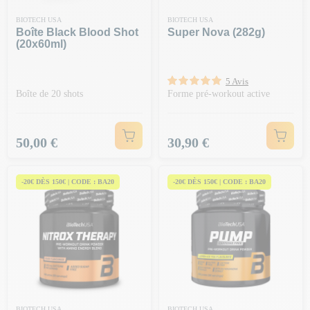
BIOTECH USA
BIOTECH USA
Boîte Black Blood Shot
Super Nova (282g)
(20x60ml)
5 Avis
Boîte de 20 shots
Forme pré-workout active
Prix
Prix
50,00 €
30,90 €
-20€ DÈS 150€ | CODE : BA20
-20€ DÈS 150€ | CODE : BA20
BIOTECH USA
BIOTECH USA