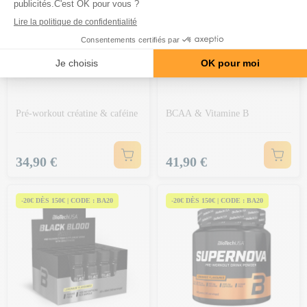
MYMUSCLE
BIOTECH USA
My Energy Pump (360g)
Nitrox Therapy (680g)
Pré-workout créatine & caféine
BCAA & Vitamine B
Prix
Prix
34,90 €
41,90 €
-20€ DÈS 150€ | CODE : BA20
-20€ DÈS 150€ | CODE : BA20