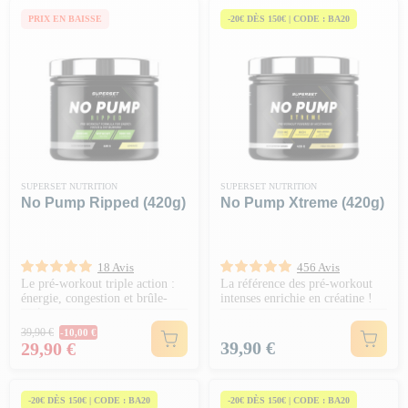
PRIX EN BAISSE
-20€ DÈS 150€ | CODE : BA20
SUPERSET NUTRITION
SUPERSET NUTRITION
No Pump Ripped (420g)
No Pump Xtreme (420g)
18 Avis
456 Avis
Le pré-workout triple action :
La référence des pré-workout
énergie, congestion et brûle-
intenses enrichie en créatine !
graisses
Prix Normal
39,90 €
-10,00 €
Prix
Prix
39,90 €
29,90 €
-20€ DÈS 150€ | CODE : BA20
-20€ DÈS 150€ | CODE : BA20