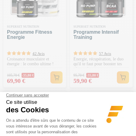
SUPERSET NUTRITION
SUPERSET NUTRITION
Programme Fitness
Programme Intensif
Energie
Training
42 Avis
57 Avis
Croissance musculaire et
Énergie, récupération, le duo
énergie : le combo ultime !
qu'il te faut pour booster tes
séances !
Prix Normal
Prix Normal
105,70 €
95,70 €
-35,80 €
-35,80 €
Prix
Prix
69,90 €
59,90 €
-20€ DÈS 150€ | CODE : BA20
-20€ DÈS 150€ | CODE : BA20