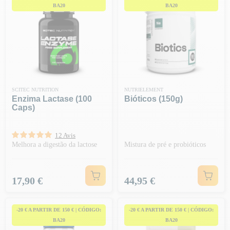
BA20
BA20
SCITEC NUTRITION
NUTRIELEMENT
Enzima Lactase (100
Bióticos (150g)
Caps)
12 Avis
Melhora a digestão da lactose
Mistura de pré e probióticos
Preço
Preço
17,90 €
44,95 €
-20 € A PARTIR DE 150 € | CÓDIGO:
-20 € A PARTIR DE 150 € | CÓDIGO:
BA20
BA20