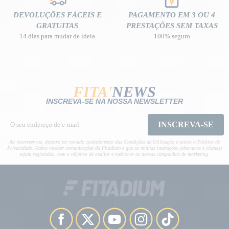
DEVOLUÇÕES FÁCEIS E
PAGAMENTO EM 3 OU 4
GRATUITAS
PRESTAÇÕES SEM TAXAS
14 dias para mudar de ideia
100% seguro
FITA'
NEWS
INSCREVA-SE NA NOSSA NEWSLETTER
INSCREVA-SE
Ao inscrever-me, declaro ter tomado conhecimento das Condições de Utilização e aceito a Política de
Privacidade. Aceito receber comunicações da Fitadium e que as minhas interações (aberturas e cliques)
sejam registadas, com o objetivo de avaliar e melhorar as nossas campanhas de marketing.