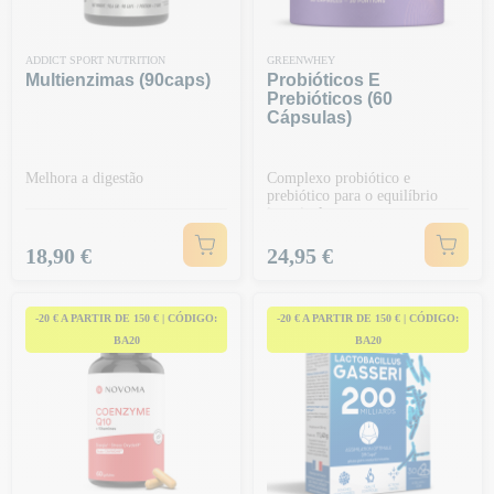
ADDICT SPORT NUTRITION
GREENWHEY
Multienzimas (90caps)
Probióticos E
Prebióticos (60
Cápsulas)
Melhora a digestão
Complexo probiótico e
prebiótico para o equilíbrio
intestinal
Preço
Preço
18,90 €
24,95 €
-20 € A PARTIR DE 150 € | CÓDIGO:
-20 € A PARTIR DE 150 € | CÓDIGO:
BA20
BA20