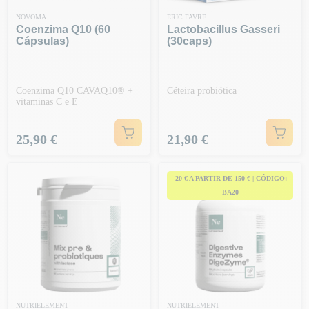
NOVOMA
ERIC FAVRE
Coenzima Q10 (60
Lactobacillus Gasseri
Cápsulas)
(30caps)
Coenzima Q10 CAVAQ10® +
Céteira probiótica
vitaminas C e E
Preço
Preço
25,90 €
21,90 €
-20 € A PARTIR DE 150 € | CÓDIGO:
BA20
NUTRIELEMENT
NUTRIELEMENT