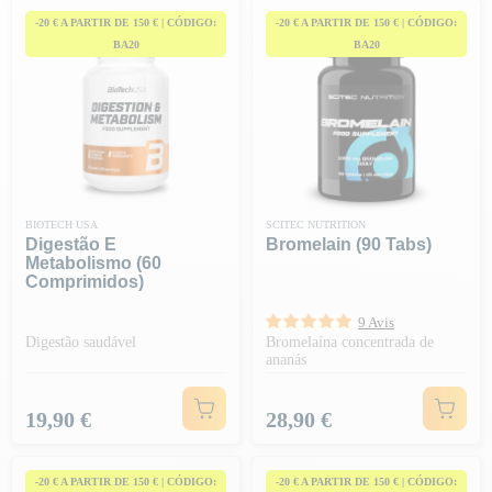
-20 € A PARTIR DE 150 € | CÓDIGO:
-20 € A PARTIR DE 150 € | CÓDIGO:
BA20
BA20
BIOTECH USA
SCITEC NUTRITION
Digestão E
Bromelain (90 Tabs)
Metabolismo (60
Comprimidos)
9 Avis
Digestão saudável
Bromelaína concentrada de
ananás
Preço
Preço
19,90 €
28,90 €
-20 € A PARTIR DE 150 € | CÓDIGO:
-20 € A PARTIR DE 150 € | CÓDIGO: