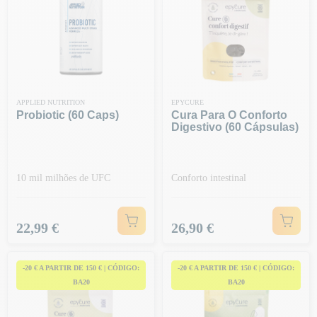
APPLIED NUTRITION
EPYCURE
Probiotic (60 Caps)
Cura Para O Conforto
Digestivo (60 Cápsulas)
10 mil milhões de UFC
Conforto intestinal
Preço
Preço
22,99 €
26,90 €
-20 € A PARTIR DE 150 € | CÓDIGO:
-20 € A PARTIR DE 150 € | CÓDIGO:
BA20
BA20