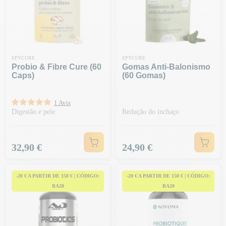
EPYCURE
EPYCURE
Probio & Fibre Cure (60
Gomas Anti-Balonismo
Caps)
(60 Gomas)
1 Avis
Digestão e pele
Redução do inchaço
Preço
Preço
32,90 €
24,90 €
-20 € A PARTIR DE 150 € | CÓDIGO:
-20 € A PARTIR DE 150 € | CÓDIGO:
BA20
BA20