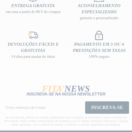
ENTREGA GRATUITA
ACONSELHAMENTO
em casa a partir de 80 € de compra
ESPECIALIZADO
gratuito e personalizado
DEVOLUÇÕES FÁCEIS E
PAGAMENTO EM 3 OU 4
GRATUITAS
PRESTAÇÕES SEM TAXAS
14 dias para mudar de ideia
100% seguro
FITA'
NEWS
INSCREVA-SE NA NOSSA NEWSLETTER
INSCREVA-SE
Ao inscrever-me, declaro ter tomado conhecimento das Condições de Utilização e aceito a Política de
Privacidade. Aceito receber comunicações da Fitadium e que as minhas interações (aberturas e cliques)
sejam registadas, com o objetivo de avaliar e melhorar as nossas campanhas de marketing.