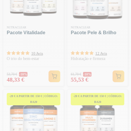
NUTRACLEAR
NUTRACLEAR
Pacote Vitalidade
Pacote Pele & Brilho
10 Avis
12 Avis
O trio do bem-estar
Hidratação e firmeza
Preço normal
Preço normal
53,70 €
61,70 €
-10%
-10%
Preço
Preço
48,33 €
55,53 €
-20 € A PARTIR DE 150 € | CÓDIGO:
-20 € A PARTIR DE 150 € | CÓDIGO:
BA20
BA20