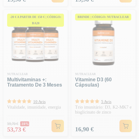
-20 € A PARTIR DE 150 € | CÓDIGO:
BRINDE | CÓDIGO: NUTRACLEAR
BA20
NUTRACLEAR
NUTRACLEAR
Multivitaminas +:
Vitamine D3 (60
Tratamento De 3 Meses
Cápsulas)
10 Avis
5 Avis
Vitalidade, imunidade, energia
Trio imunitário: D3, K2-MK7 e
bisglicinato de zinco
Preço normal
59,70 €
-10%
Preço
Preço
16,90 €
53,73 €