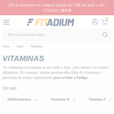
20€ de desconto em compras a partir de 150€ em todo o site |
CÓDIGO:
BA20
0
Início
Saúde
Vitaminas
VITAMINAS
As vitaminas encontram-se em todo o lado, pelo menos em muitos
alimentos. No entanto, muitas pessoas têm falta de vitaminas e
precisam de tomar suplementos
para evitar a fadiga
.
As vitaminas permitem que
os nutrientes sejam assimilados de
Ver mais
forma óptima para um metabolismo energético normal
.
Multivitaminas
Vitaminas B
Vitamina C