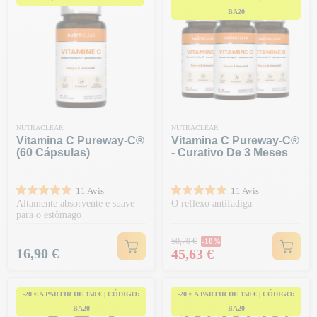
BA20
NUTRACLEAR
NUTRACLEAR
Vitamina C Pureway-C®
Vitamina C Pureway-C®
(60 Cápsulas)
- Curativo De 3 Meses
11 Avis
11 Avis
Altamente absorvente e suave
O reflexo antifadiga
para o estômago
Preço normal
50,70 €
-10%
Preço
Preço
16,90 €
45,63 €
-20 € A PARTIR DE 150 € | CÓDIGO:
-20 € A PARTIR DE 150 € | CÓDIGO:
BA20
BA20