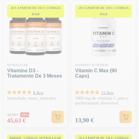
-20 € A PARTIR DE 150 € | CÓDIGO:
-20 € A PARTIR DE 150 € | CÓDIGO:
BA20
BA20
NUTRACLEAR
SUPERSET NUTRITION
Vitamine D3 -
Vitamin C Max (90
Tratamento De 3 Meses
Caps)
8 Avis
31 Avis
Imunidade, ossos, músculos
1000 mg de vitamina C pura e
perfeitamente absorvível
Preço normal
50,70 €
-10%
Preço
Preço
13,90 €
45,63 €
BRINDE | CÓDIGO: NUTRACLEAR
-20 € A PARTIR DE 150 € | CÓDIGO: