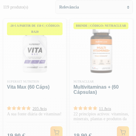
119 produto(s)
-20 € A PARTIR DE 150 € | CÓDIGO:
BRINDE | CÓDIGO: NUTRACLEAR
BA20
SUPERSET NUTRITION
NUTRACLEAR
Vita Max (60 Cáps)
Multivitaminas + (60
Cápsulas)
205 Avis
11 Avis
A sua fonte diária de vitaminas!
22 princípios activos: vitaminas,
minerais, plantas e produtos da
colmeia
Preço
Preço
19,90 €
19,90 €