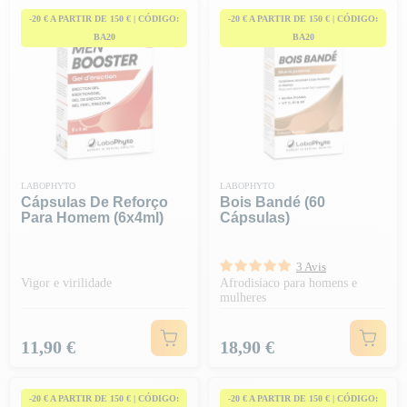
-20 € A PARTIR DE 150 € | CÓDIGO:
-20 € A PARTIR DE 150 € | CÓDIGO:
BA20
BA20
LABOPHYTO
LABOPHYTO
Cápsulas De Reforço
Bois Bandé (60
Para Homem (6x4ml)
Cápsulas)
3 Avis
Vigor e virilidade
Afrodisíaco para homens e
mulheres
Preço
Preço
11,90 €
18,90 €
-20 € A PARTIR DE 150 € | CÓDIGO:
-20 € A PARTIR DE 150 € | CÓDIGO: