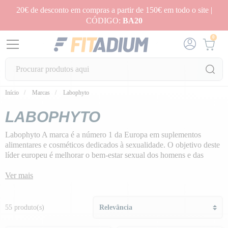
20€ de desconto em compras a partir de 150€ em todo o site |
CÓDIGO:
BA20
0
Início
Marcas
Labophyto
LABOPHYTO
Labophyto A marca é a número 1 da Europa em suplementos
alimentares e cosméticos dedicados à sexualidade. O objetivo deste
líder europeu é melhorar o bem-estar sexual dos homens e das
mulheres através dos benefícios das plantas, dos oligoelementos e
das vitaminas.
Ver mais
55 produto(s)