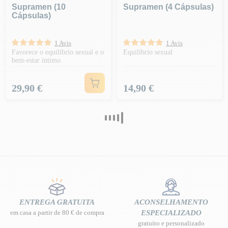
Supramen (10
Supramen (4 Cápsulas)
Cápsulas)
1 Avis
1 Avis
Favorece o equilíbrio sexual e o
Equilíbrio sexual
bem-estar íntimo
Preço
Preço
29,90 €
14,90 €
ENTREGA GRATUITA
ACONSELHAMENTO
em casa a partir de 80 € de compra
ESPECIALIZADO
gratuito e personalizado