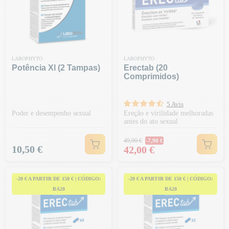
LABOPHYTO
LABOPHYTO
Potência Xl (2 Tampas)
Erectab (20
Comprimidos)
5 Avis
Poder e desempenho sexual
Ereção e virilidade melhoradas
antes do ato sexual
Preço normal
49,90 €
-7,90 €
Preço
Preço
10,50 €
42,00 €
-20 € A PARTIR DE 150 € | CÓDIGO:
-20 € A PARTIR DE 150 € | CÓDIGO:
BA20
BA20