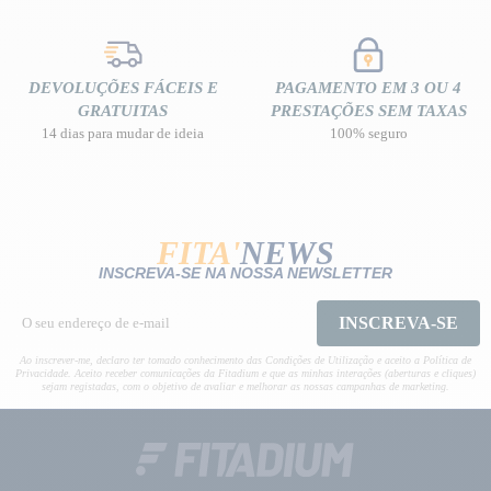
DEVOLUÇÕES FÁCEIS E
PAGAMENTO EM 3 OU 4
GRATUITAS
PRESTAÇÕES SEM TAXAS
14 dias para mudar de ideia
100% seguro
FITA'
NEWS
INSCREVA-SE NA NOSSA NEWSLETTER
INSCREVA-SE
Ao inscrever-me, declaro ter tomado conhecimento das Condições de Utilização e aceito a Política de
Privacidade. Aceito receber comunicações da Fitadium e que as minhas interações (aberturas e cliques)
sejam registadas, com o objetivo de avaliar e melhorar as nossas campanhas de marketing.