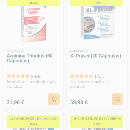
BA20
BA20
LABOPHYTO
LABOPHYTO
Arginina Tribulus (60
Xl Power (20 Cápsulas)
Cápsulas)
5 Avis
1 Avis
Intensificar o seu desejo e a sua
Estimulante sexual super-
virilidade
poderoso
Preço
Preço
21,90 €
59,90 €
-20 € A PARTIR DE 150 € | CÓDIGO:
-20 € A PARTIR DE 150 € | CÓDIGO:
BA20
BA20