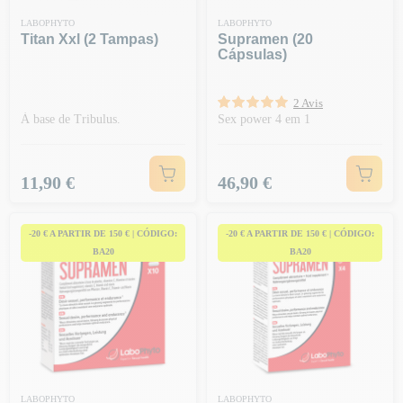
LABOPHYTO
LABOPHYTO
Titan Xxl (2 Tampas)
Supramen (20
Cápsulas)
2 Avis
À base de Tribulus.
Sex power 4 em 1
Preço
Preço
11,90 €
46,90 €
-20 € A PARTIR DE 150 € | CÓDIGO:
-20 € A PARTIR DE 150 € | CÓDIGO:
BA20
BA20
LABOPHYTO
LABOPHYTO