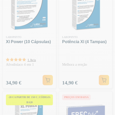
LABOPHYTO
LABOPHYTO
Xl Power (10 Cápsulas)
Potência Xl (4 Tampas)
1 Avis
Afrodisíaco 4 em 1
Melhora a ereção
Preço
Preço
34,90 €
14,90 €
-20 € A PARTIR DE 150 € | CÓDIGO:
PREÇOS EM BAIXA
BA20