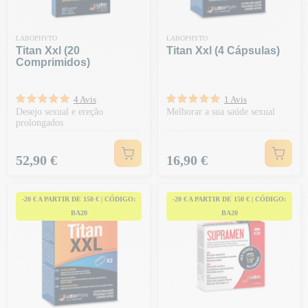
LABOPHYTO
LABOPHYTO
Titan Xxl (20
Titan Xxl (4 Cápsulas)
Comprimidos)
4 Avis
1 Avis
Desejo sexual e ereção
Melhorar a sua saúde sexual
prolongados
Preço
Preço
52,90 €
16,90 €
-20 € A PARTIR DE 150 € | CÓDIGO:
-20 € A PARTIR DE 150 € | CÓDIGO:
BA20
BA20