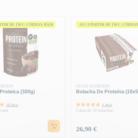
ARTIR DE 150 € | CÓDIGO: BA20
-20 € A PARTIR DE 150 € | CÓDIGO
RITION
GO ON NUTRITION
Proteica (300g)
Bolacha De Proteína (18x5
10 Avis
1 Avis
urmet
Caixa de 18 bolachas
Preço
26,90 €