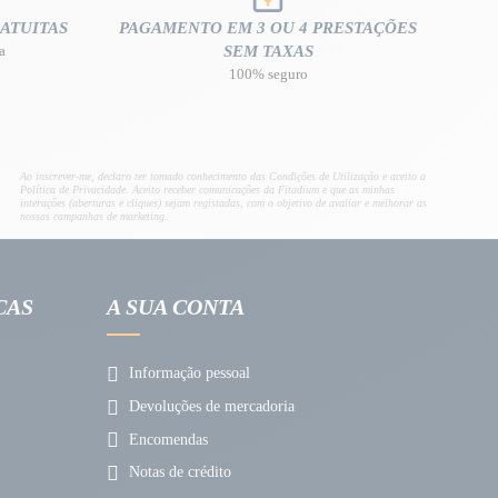
ATUITAS
PAGAMENTO EM 3 OU 4 PRESTAÇÕES
a
SEM TAXAS
100% seguro
Ao inscrever-me, declaro ter tomado conhecimento das Condições de Utilização e aceito a
Política de Privacidade. Aceito receber comunicações da Fitadium e que as minhas
interações (aberturas e cliques) sejam registadas, com o objetivo de avaliar e melhorar as
nossas campanhas de marketing.
CAS
A SUA CONTA
Informação pessoal
Devoluções de mercadoria
Encomendas
Notas de crédito