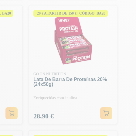
: BA20
-20 € A PARTIR DE 150 € | CÓDIGO: BA20
GO ON NUTRITION
Lata De Barra De Proteínas 20%
(24x50g)
Enriquecidas com inulina
Preço
28,90 €