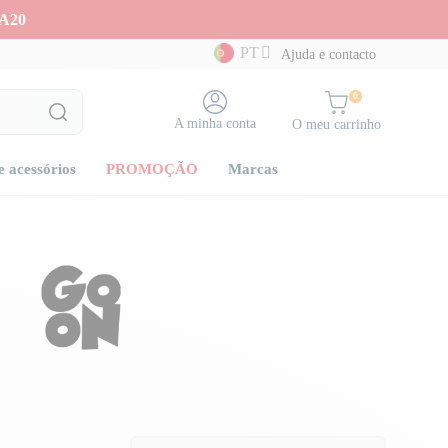
A20
PT
Ajuda e contacto
0
A minha conta
O meu carrinho
e acessórios
PROMOÇÃO
Marcas