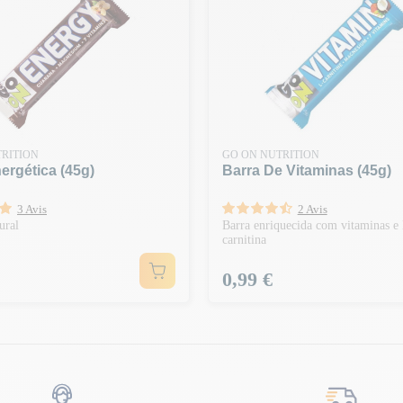
RITION
GO ON NUTRITION
ergética (45g)
Barra De Vitaminas (45g)
3 Avis
2 Avis
ural
Barra enriquecida com vitaminas e
carnitina
Preço
0,99 €