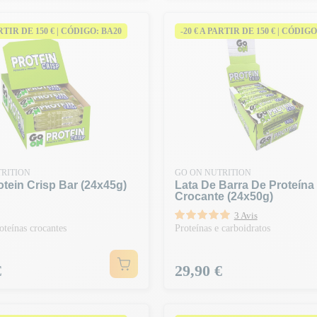
ARTIR DE 150 € | CÓDIGO: BA20
-20 € A PARTIR DE 150 € | CÓDIGO
RITION
GO ON NUTRITION
otein Crisp Bar (24x45g)
Lata De Barra De Proteína
Crocante (24x50g)
3 Avis
oteínas crocantes
Proteínas e carboidratos
Preço
€
29,90 €