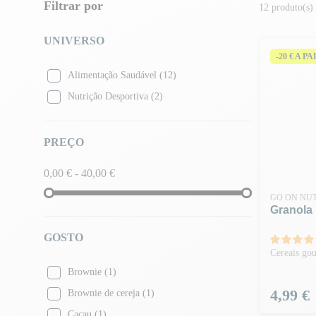
Filtrar por
12 produto(s)
UNIVERSO
-20 € A P
Alimentação Saudável
(12)
Nutrição Desportiva
(2)
PREÇO
0,00 € - 40,00 €
GO ON NUT
Granola 
GOSTO
Cereais go
Brownie
(1)
Preço
4,99 €
Brownie de cereja
(1)
Cacau
(1)