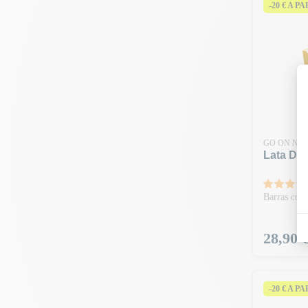
-20 € A P
GO ON NUT
Lata De 
Barras com 
Preço
28,90 
-20 € A P