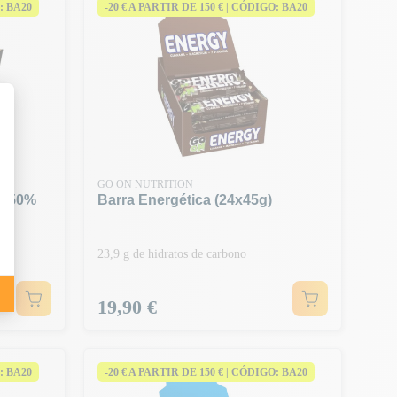
: BA20
-20 € A PARTIR DE 150 € | CÓDIGO: BA20
GO ON NUTRITION
as 50%
Barra Energética (24x45g)
23,9 g de hidratos de carbono
Preço
19,90 €
: BA20
-20 € A PARTIR DE 150 € | CÓDIGO: BA20