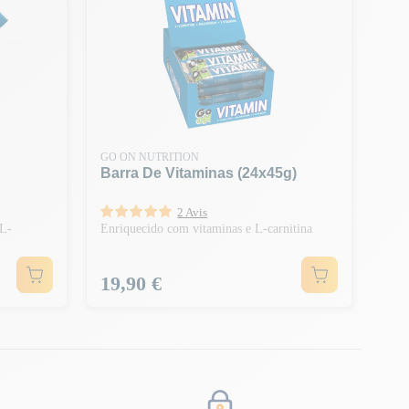
GO ON NUTRITION
Barra De Vitaminas (24x45g)
2 Avis
 L-
Enriquecido com vitaminas e L-carnitina
Preço
19,90 €