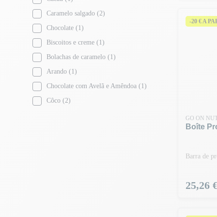
Caramelo salgado
(2)
-20 € A P
Chocolate
(1)
Biscoitos e creme
(1)
Bolachas de caramelo
(1)
Arando
(1)
Chocolate com Avelã e Amêndoa
(1)
Côco
(2)
Manteiga de amendoim
(1)
GO ON NUT
Boîte Pr
Caramelo de amendoim
(3)
Baunilha
(1)
Barra de pr
Baunilha Framboesa
(1)
Pistache cookie
(1)
Preço
25,26 
Noix de coco & Cookie
(1)