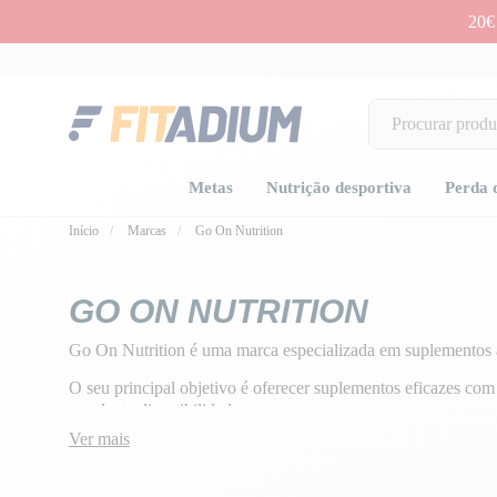
20€
Metas
Nutrição desportiva
Perda 
Início
Marcas
Go On Nutrition
GO ON NUTRITION
Go On Nutrition é uma marca especializada em suplementos a
O seu principal objetivo é oferecer suplementos eficazes com
excelente digestibilidade.
Ver mais
Os ingredientes de cada produto são cuidadosamente selecion
receitas em termos de sabor, eficácia e qualidade!