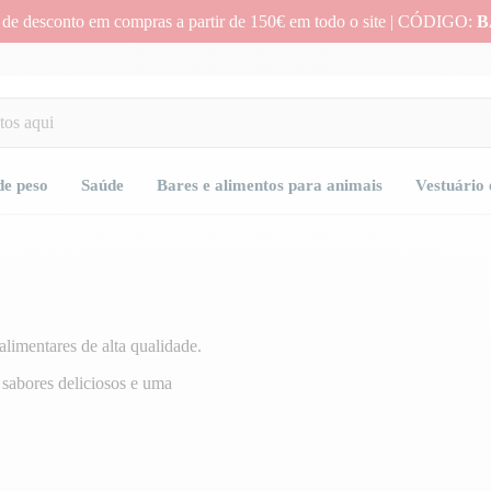
 de desconto em compras a partir de 150€ em todo o site | CÓDIGO:
B
de peso
Saúde
Bares e alimentos para animais
Vestuário 
limentares de alta qualidade.
 sabores deliciosos e uma
ados para criar as melhores