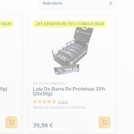
: BA20
-20 € A PARTIR DE 150 € | CÓDIGO: BA20
GO ON NUTRITION
0g)
Lata De Barra De Proteínas 33%
(25x50g)
2 Avis
Barras de proteínas e vitaminas
Preço
39,90 €