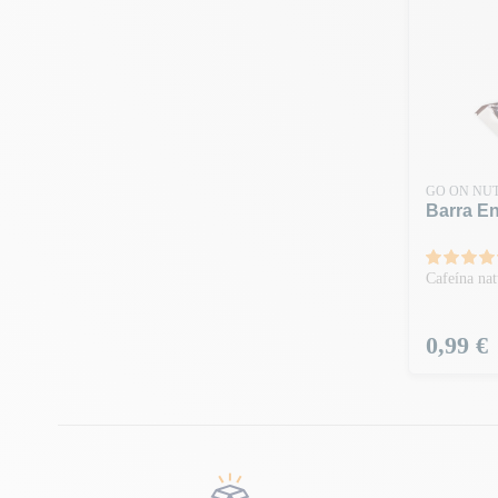
GO ON NUT
Barra En
Cafeína nat
Preço
0,99 €