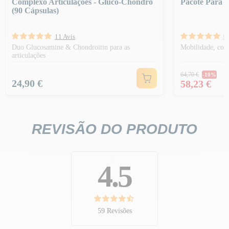
Complexo Articulações - Gluco-Chondro
Pacote Para A
(90 Cápsulas)
11 Avis
9 
Duo Glucosamine & Chondroitin para as
Mobilidade, conf
articulações
Preço nor
64,70 €
-10%
Preço
Preço
24,90 €
58,23 €
REVISÃO DO PRODUTO
4.5
59 Revisões