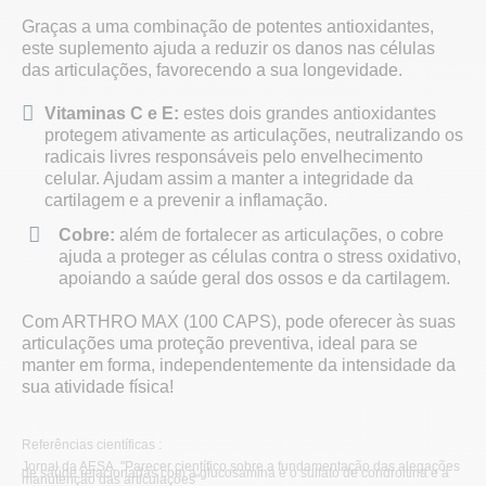
Graças a uma combinação de potentes antioxidantes,
este suplemento ajuda a reduzir os danos nas células
das articulações, favorecendo a sua longevidade.
Vitaminas C e E:
estes dois grandes antioxidantes
protegem ativamente as articulações, neutralizando os
radicais livres responsáveis pelo envelhecimento
celular. Ajudam assim a manter a integridade da
cartilagem e a prevenir a inflamação.
Cobre:
além de fortalecer as articulações, o cobre
ajuda a proteger as células contra o stress oxidativo,
apoiando a saúde geral dos ossos e da cartilagem.
Com ARTHRO MAX (100 CAPS), pode oferecer às suas
articulações uma proteção preventiva, ideal para se
manter em forma, independentemente da intensidade da
sua atividade física!
Referências científicas :
Jornal da AESA. "Parecer científico sobre a fundamentação das alegações
de saúde relacionadas com a glucosamina e o sulfato de condroitina e a
manutenção das articulações"