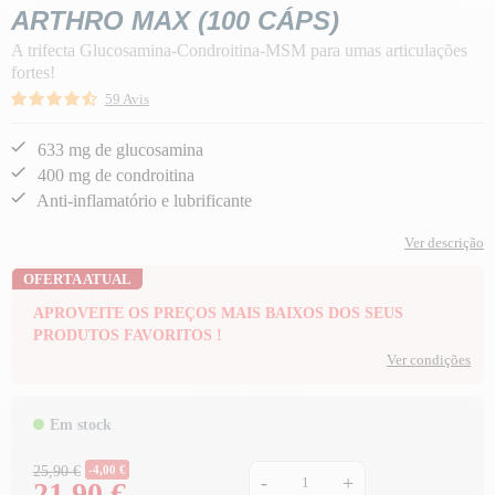
ARTHRO MAX (100 CÁPS)
A trifecta Glucosamina-Condroitina-MSM para umas articulações
fortes!
59 Avis
633 mg de glucosamina
400 mg de condroitina
Anti-inflamatório e lubrificante
Ver descrição
OFERTA ATUAL
APROVEITE OS PREÇOS MAIS BAIXOS DOS SEUS
PRODUTOS FAVORITOS !
Ver condições
Em stock
Preço normal
25,90 €
-4,00 €
-
+
21,90 €
Preço