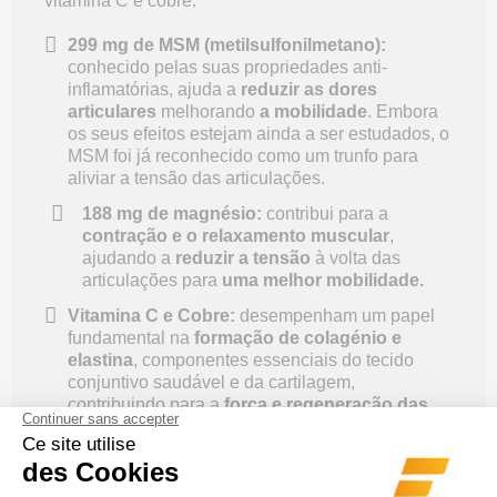
vitamina C e cobre:
299 mg de MSM (metilsulfonilmetano):
conhecido pelas suas propriedades anti-
inflamatórias, ajuda a
reduzir as dores
articulares
melhorando
a mobilidade
. Embora
os seus efeitos estejam ainda a ser estudados, o
MSM foi já reconhecido como um trunfo para
aliviar a tensão das articulações.
188 mg de magnésio:
contribui para a
contração e o relaxamento muscular
,
ajudando a
reduzir a tensão
à volta das
articulações para
uma melhor mobilidade.
Vitamina C e Cobre:
desempenham um papel
fundamental na
formação de colagénio e
elastina
, componentes essenciais do tecido
conjuntivo saudável e da cartilagem,
contribuindo para a
força e regeneração das
articulações
.