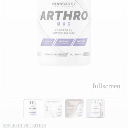
fullscreen
fullscreen
SUPERSET NUTRITION