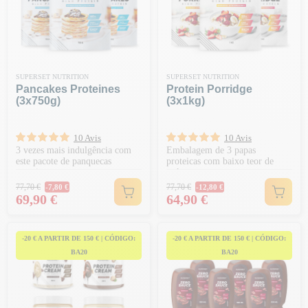
SUPERSET NUTRITION
SUPERSET NUTRITION
Pancakes Proteines
Protein Porridge
(3x750g)
(3x1kg)
10 Avis
10 Avis
3 vezes mais indulgência com
Embalagem de 3 papas
este pacote de panquecas
proteicas com baixo teor de
proteicas
açúcar
Preço normal
Preço normal
77,70 €
77,70 €
-7,80 €
-12,80 €
Preço
Preço
69,90 €
64,90 €
-20 € A PARTIR DE 150 € | CÓDIGO:
-20 € A PARTIR DE 150 € | CÓDIGO:
BA20
BA20