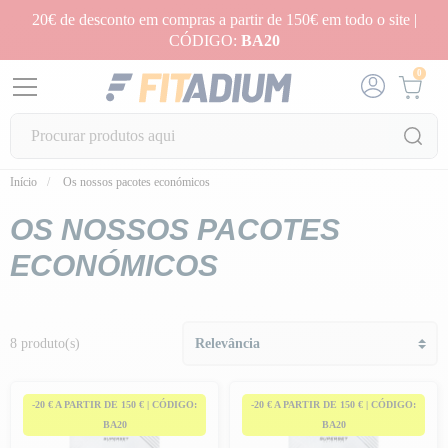
20€ de desconto em compras a partir de 150€ em todo o site |
CÓDIGO:
BA20
0
Início
Os nossos pacotes económicos
OS NOSSOS PACOTES
ECONÓMICOS
8 produto(s)
-20 € A PARTIR DE 150 € | CÓDIGO:
-20 € A PARTIR DE 150 € | CÓDIGO:
BA20
BA20