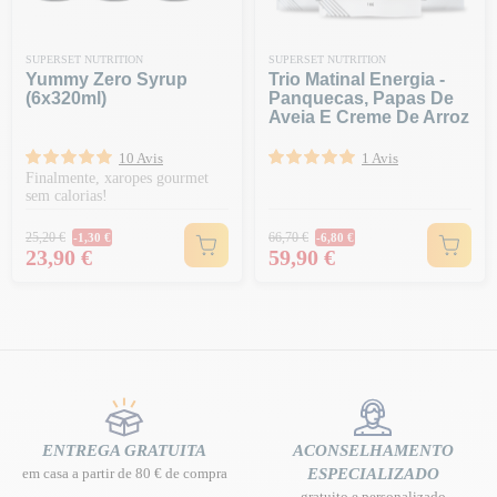
SUPERSET NUTRITION
SUPERSET NUTRITION
Yummy Zero Syrup
Trio Matinal Energia -
(6x320ml)
Panquecas, Papas De
Aveia E Creme De Arroz
10 Avis
1 Avis
Finalmente, xaropes gourmet
sem calorias!
Preço normal
Preço normal
25,20 €
66,70 €
-1,30 €
-6,80 €
Preço
Preço
23,90 €
59,90 €
ENTREGA GRATUITA
ACONSELHAMENTO
em casa a partir de 80 € de compra
ESPECIALIZADO
gratuito e personalizado