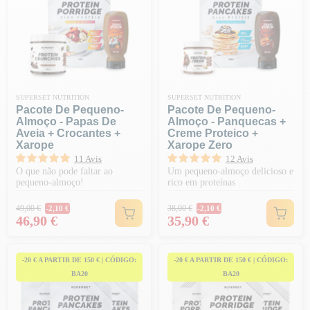
SUPERSET NUTRITION
SUPERSET NUTRITION
Pacote De Pequeno-
Pacote De Pequeno-
Almoço - Papas De
Almoço - Panquecas +
Aveia + Crocantes +
Creme Proteico +
Xarope
Xarope Zero
11 Avis
12 Avis
O que não pode faltar ao
Um pequeno-almoço delicioso e
pequeno-almoço!
rico em proteínas
Preço normal
Preço normal
49,00 €
38,00 €
-2,10 €
-2,10 €
Preço
Preço
46,90 €
35,90 €
-20 € A PARTIR DE 150 € | CÓDIGO:
-20 € A PARTIR DE 150 € | CÓDIGO:
BA20
BA20