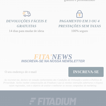
DEVOLUÇÕES FÁCEIS E
PAGAMENTO EM 3 OU 4
GRATUITAS
PRESTAÇÕES SEM TAXAS
14 dias para mudar de ideia
100% seguro
FITA'
NEWS
INSCREVA-SE NA NOSSA NEWSLETTER
INSCREVA-SE
Ao inscrever-me, declaro ter tomado conhecimento das Condições de Utilização e aceito a Política de
Privacidade. Aceito receber comunicações da Fitadium e que as minhas interações (aberturas e cliques)
sejam registadas, com o objetivo de avaliar e melhorar as nossas campanhas de marketing.