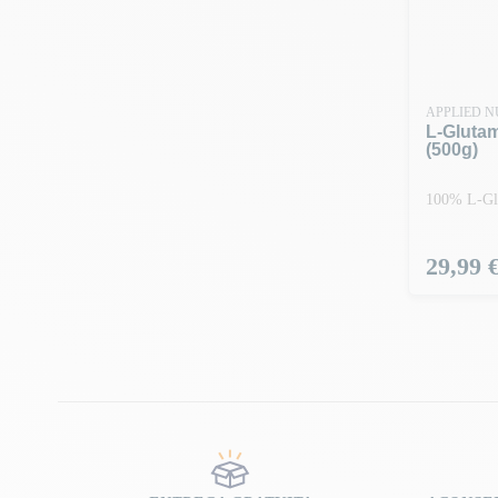
APPLIED N
L-Gluta
(500g)
100% L-Gl
Preço
29,99 