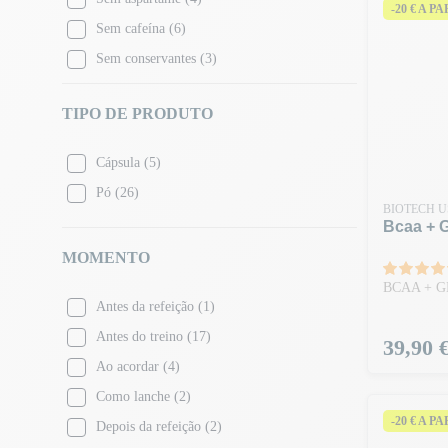
-20 € A P
Mojito
(2)
Sem cafeína
(6)
Neutro
(4)
Sem conservantes
(3)
Laranja
(2)
Sem frutos secos
(1)
Melancia
(2)
TIPO DE PRODUTO
Sem glúten
(11)
Apple
(1)
Sem lactose
(8)
Cápsula
(5)
Tropical
(1)
Sem OGM
(3)
Pó
(26)
Lemon Ice Tea
(1)
Sem ovos
(1)
BIOTECH 
Energy
(1)
Bcaa + G
Sem soja
(3)
Slush Puppie
(1)
MOMENTO
Sem óleo de palma
(1)
Sour Gummy Bear
(1)
BCAA + 
Antes da refeição
(1)
Sour Apple
(1)
Antes do treino
(17)
Preço
39,90 
Strawberry Mojito
(1)
Ao acordar
(4)
Cool Watermelon
(1)
Como lanche
(2)
-20 € A P
Depois da refeição
(2)