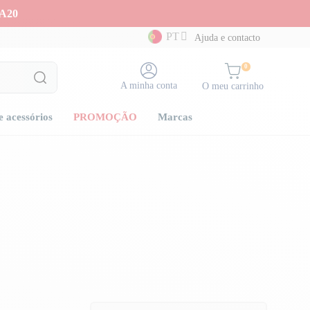
A20
PT
Ajuda e contacto
0
A minha conta
O meu carrinho
e acessórios
PROMOÇÃO
Marcas