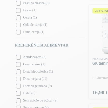
Pastilha elástica
(3)
Doces
(1)
-20 € A P
Cereja
(1)
Cola de cereja
(1)
Lima-cereja
(1)
Limão
(4)
PREFERÊNCIA ALIMENTAR
Cal
(1)
Ponche de frutas
(1)
Antidopagem
(3)
PHARMAP
Chá gelado de limão
(2)
Glutamin
Com cafeína
(1)
Chá gelado de pêssego
(3)
Dieta hipocalórica
(1)
Limonada
(1)
L-Glutamin
Dieta vegana
(11)
Cal
(1)
Dieta vegetariana
(9)
Icetea de Long Island
(1)
Preço
16,90 
Halal
(8)
Manga
(1)
Sem adição de açúcar
(9)
Cola de melão
(1)
Sem aspartame
(4)