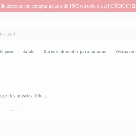
 de desconto em compras a partir de 150€ em todo o site | CÓDIGO:
B
de peso
Saúde
Bares e alimentos para animais
Vestuário 
g et les muscles
. Elle est
 protéines
, la
protection
et ça, même si tu es sédentaire.