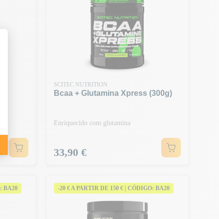
SCITEC NUTRITION
Bcaa + Glutamina Xpress (300g)
Enriquecido com glutamina
Preço
33,90 €
: BA20
-20 € A PARTIR DE 150 € | CÓDIGO: BA20