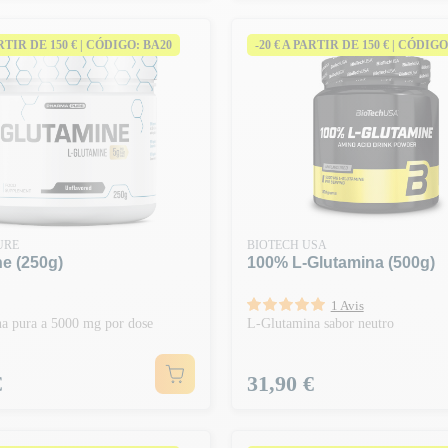
ARTIR DE 150 € | CÓDIGO: BA20
-20 € A PARTIR DE 150 € | CÓDIGO
URE
BIOTECH USA
e (250g)
100% L-Glutamina (500g)
1 Avis
a pura a 5000 mg por dose
L-Glutamina sabor neutro
Preço
€
31,90 €