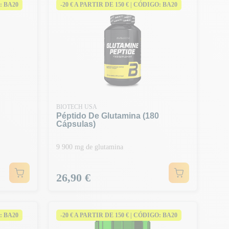
: BA20
-20 € A PARTIR DE 150 € | CÓDIGO: BA20
BIOTECH USA
Péptido De Glutamina (180
Cápsulas)
9 900 mg de glutamina
Preço
26,90 €
: BA20
-20 € A PARTIR DE 150 € | CÓDIGO: BA20