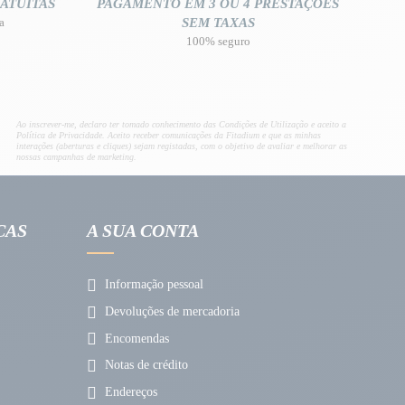
ATUITAS
PAGAMENTO EM 3 OU 4 PRESTAÇÕES
a
SEM TAXAS
100% seguro
Ao inscrever-me, declaro ter tomado conhecimento das Condições de Utilização e aceito a
Política de Privacidade. Aceito receber comunicações da Fitadium e que as minhas
interações (aberturas e cliques) sejam registadas, com o objetivo de avaliar e melhorar as
nossas campanhas de marketing.
CAS
A SUA CONTA
Informação pessoal
Devoluções de mercadoria
Encomendas
Notas de crédito
Endereços