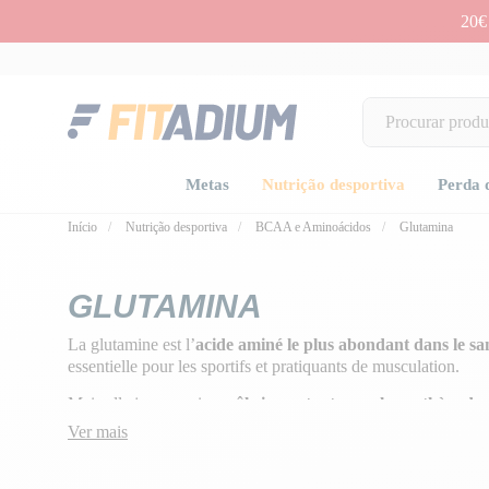
20€
Metas
Nutrição desportiva
Perda 
Início
Nutrição desportiva
BCAA e Aminoácidos
Glutamina
GLUTAMINA
La glutamine est l’
acide aminé le plus abondant dans le san
essentielle pour les sportifs et pratiquants de musculation.
Mais elle joue aussi un
rôle important pour la synthèse des
immunitaire
et l’
équilibre acido-basique de l’organisme
, 
Ver mais