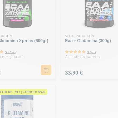
TRITION
SCITEC NUTRITION
lutamina Xpress (600gr)
Eaa + Glutamina (300g)
53 Avis
9 Avis
o com glutamina
Aminoácidos essenciais
Preço
€
33,90 €
ARTIR DE 150 € | CÓDIGO: BA20