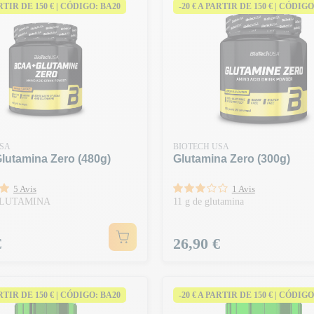
ARTIR DE 150 € | CÓDIGO: BA20
-20 € A PARTIR DE 150 € | CÓDIGO
USA
BIOTECH USA
lutamina Zero (480g)
Glutamina Zero (300g)
5 Avis
1 Avis
GLUTAMINA
11 g de glutamina
Preço
€
26,90 €
ARTIR DE 150 € | CÓDIGO: BA20
-20 € A PARTIR DE 150 € | CÓDIGO