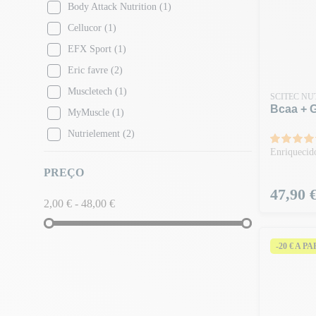
Body Attack Nutrition
(1)
Cellucor
(1)
EFX Sport
(1)
Eric favre
(2)
Muscletech
(1)
SCITEC NU
Bcaa + G
MyMuscle
(1)
Nutrielement
(2)
Enriquecid
Olimp Sport Nutrition
(1)
PREÇO
Optimum Nutrition
(1)
Preço
47,90 
Pharmapure
(1)
2,00 € - 48,00 €
Scitec Nutrition
(5)
Superset Nutrition
(3)
-20 € A P
Zoomad Labs
(1)