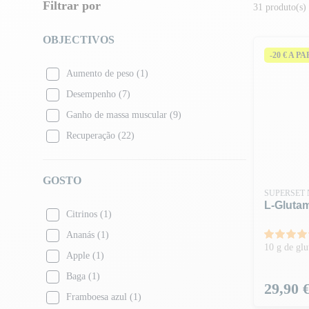
Filtrar por
31 produto(s)
OBJECTIVOS
-20 € A P
Aumento de peso
(1)
Desempenho
(7)
Ganho de massa muscular
(9)
Recuperação
(22)
GOSTO
SUPERSET 
L-Gluta
Citrinos
(1)
Ananás
(1)
10 g de glu
Apple
(1)
Baga
(1)
Preço
29,90 
Framboesa azul
(1)