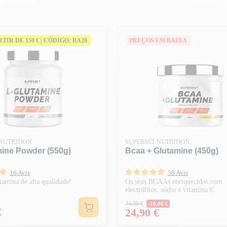
ARTIR DE 150 € | CÓDIGO: BA20
PREÇOS EM BAIXA
NUTRITION
SUPERSET NUTRITION
mine Powder (550g)
Bcaa + Glutamine (450g)
16 Avis
58 Avis
tamina de alta qualidade!
Os seus BCAAs enriquecidos com
electrólitos, sódio e vitamina C
Preço normal
34,90 €
-10,00 €
€
Preço
24,90 €