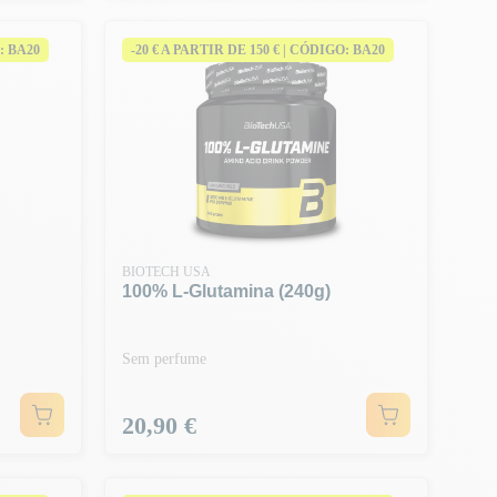
: BA20
-20 € A PARTIR DE 150 € | CÓDIGO: BA20
BIOTECH USA
100% L-Glutamina (240g)
Sem perfume
Preço
20,90 €