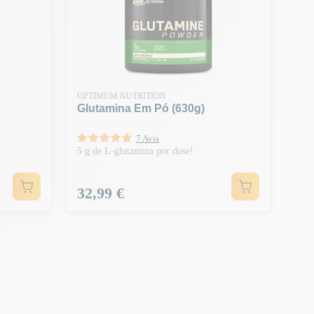
OPTIMUM NUTRITION
Glutamina Em Pó (630g)
7 Avis
5 g de L-glutamina por dose!
Preço
32,99 €