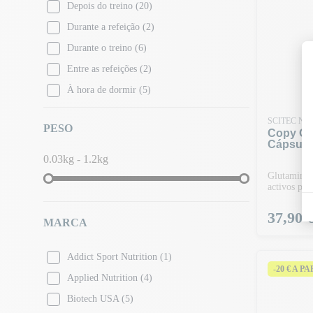
Depois do treino
(20)
Durante a refeição
(2)
Durante o treino
(6)
Entre as refeições
(2)
À hora de dormir
(5)
SCITEC NU
PESO
Copy Of
Cápsula
0.03kg - 1.2kg
Glutamina 
activos par
Preço
37,90 
MARCA
Addict Sport Nutrition
(1)
-20 € A P
Applied Nutrition
(4)
Biotech USA
(5)