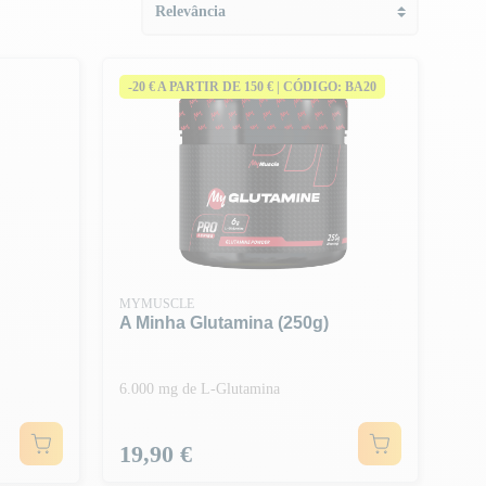
-20 € A PARTIR DE 150 € | CÓDIGO: BA20
MYMUSCLE
A Minha Glutamina (250g)
6.000 mg de L-Glutamina
Preço
19,90 €