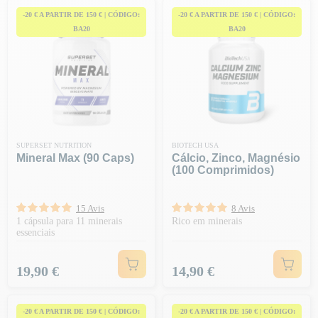
-20 € A PARTIR DE 150 € | CÓDIGO:
-20 € A PARTIR DE 150 € | CÓDIGO:
BA20
BA20
SUPERSET NUTRITION
BIOTECH USA
Mineral Max (90 Caps)
Cálcio, Zinco, Magnésio
(100 Comprimidos)
15 Avis
8 Avis
1 cápsula para 11 minerais
Rico em minerais
essenciais
Preço
Preço
19,90 €
14,90 €
-20 € A PARTIR DE 150 € | CÓDIGO:
-20 € A PARTIR DE 150 € | CÓDIGO: