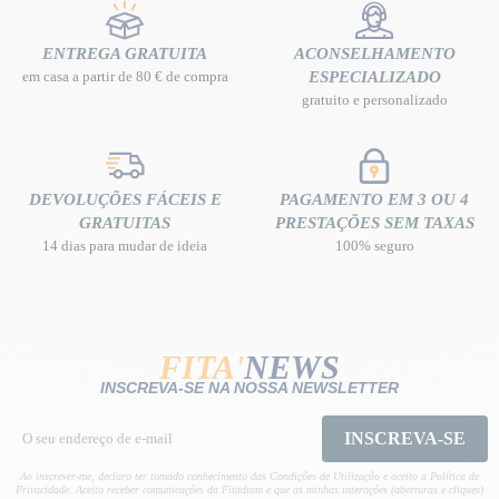
ENTREGA GRATUITA
ACONSELHAMENTO
em casa a partir de 80 € de compra
ESPECIALIZADO
gratuito e personalizado
DEVOLUÇÕES FÁCEIS E
PAGAMENTO EM 3 OU 4
GRATUITAS
PRESTAÇÕES SEM TAXAS
14 dias para mudar de ideia
100% seguro
FITA'
NEWS
INSCREVA-SE NA NOSSA NEWSLETTER
INSCREVA-SE
Ao inscrever-me, declaro ter tomado conhecimento das Condições de Utilização e aceito a Política de
Privacidade. Aceito receber comunicações da Fitadium e que as minhas interações (aberturas e cliques)