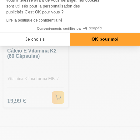
APPLIED NUTRITION
Cálcio E Vitamina K2
(60 Cápsulas)
Vitamina K2 na forma MK-7
Preço
19,99 €