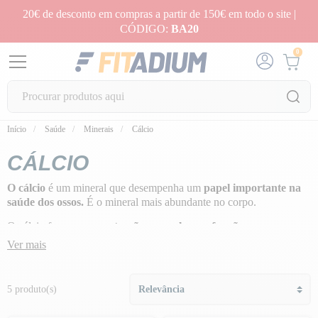
20€ de desconto em compras a partir de 150€ em todo o site |
CÓDIGO:
BA20
0
Início
Saúde
Minerais
Cálcio
CÁLCIO
O cálcio
é um mineral que desempenha um
papel importante na
saúde dos ossos.
É o mineral mais abundante no corpo.
O cálcio favorece
a contração muscular e a função
cardiovascular.
É essencial que os desportistas não sofram de
Ver mais
carência de cálcio, uma vez que este ajuda as proteínas musculares
a contrair-se.
5 produto(s)