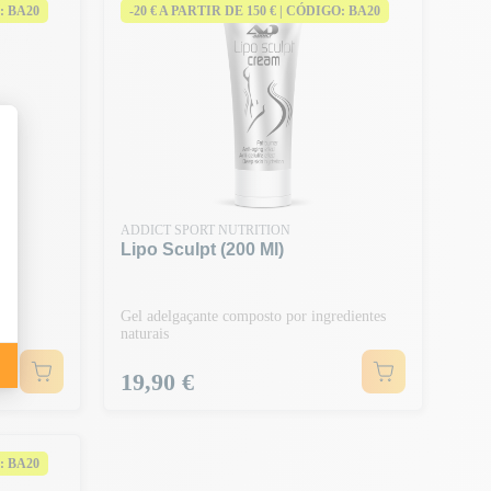
: BA20
-20 € A PARTIR DE 150 € | CÓDIGO: BA20
ADDICT SPORT NUTRITION
Lipo Sculpt (200 Ml)
Gel adelgaçante composto por ingredientes
naturais
Preço
19,90 €
: BA20