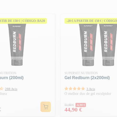
ARTIR DE 150 € | CÓDIGO: BA20
-20 € A PARTIR DE 150 € | CÓDIGO
NUTRITION
SUPERSET NUTRITION
burn (200ml)
Gel Redburn (2x200ml)
288 Avis
3 Avis
ltura
O melhor duo de gel esculpidor
Preço normal
51,80 €
-6,90 €
€
Preço
44,90 €