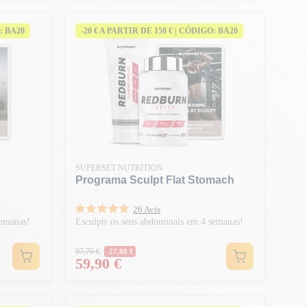
: BA20
-20 € A PARTIR DE 150 € | CÓDIGO: BA20
SUPERSET NUTRITION
Programa Sculpt Flat Stomach
26 Avis
semanas!
Esculpir os seus abdominais em 4 semanas!
Preço normal
87,70 €
-27,80 €
Preço
59,90 €