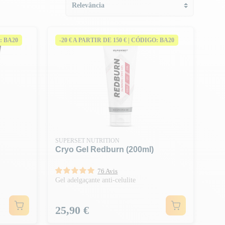
: BA20
-20 € A PARTIR DE 150 € | CÓDIGO: BA20
SUPERSET NUTRITION
Cryo Gel Redburn (200ml)
76 Avis
Gel adelgaçante anti-celulite
Preço
25,90 €