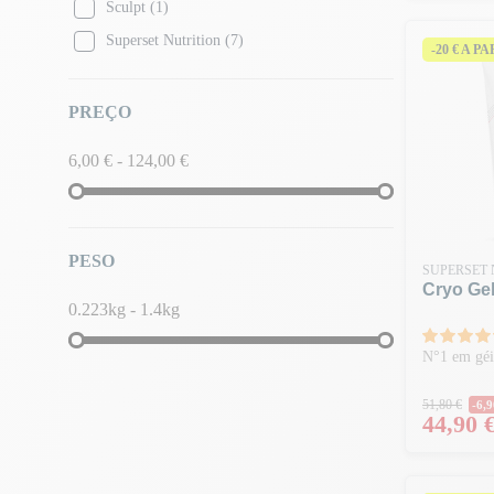
Sculpt
(1)
Superset Nutrition
(7)
-20 € A P
PREÇO
6,00 € - 124,00 €
PESO
SUPERSET 
Cryo Ge
0.223kg - 1.4kg
N°1 em géis
Preço 
51,80 €
-6,9
Preço
44,90 