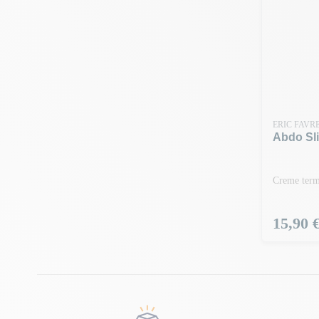
ERIC FAVR
Abdo Sli
Creme term
Preço
15,90 