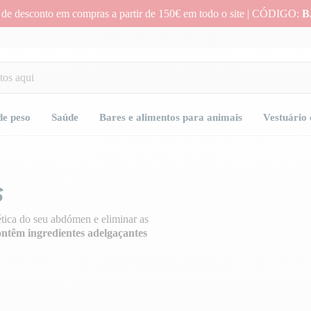
 de desconto em compras a partir de 150€ em todo o site | CÓDIGO:
B
de peso
Saúde
Bares e alimentos para animais
Vestuário 
S
ética do seu abdómen e eliminar as
ontêm ingredientes adelgaçantes