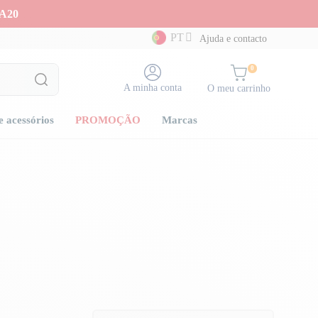
A20
PT
Ajuda e contacto
0
A minha conta
O meu carrinho
e acessórios
PROMOÇÃO
Marcas