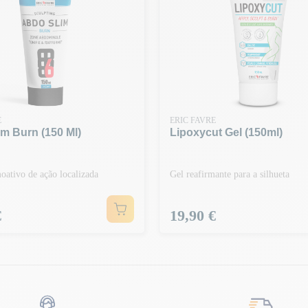
E
ERIC FAVRE
m Burn (150 Ml)
Lipoxycut Gel (150ml)
oativo de ação localizada
Gel reafirmante para a silhueta
Preço
€
19,90 €