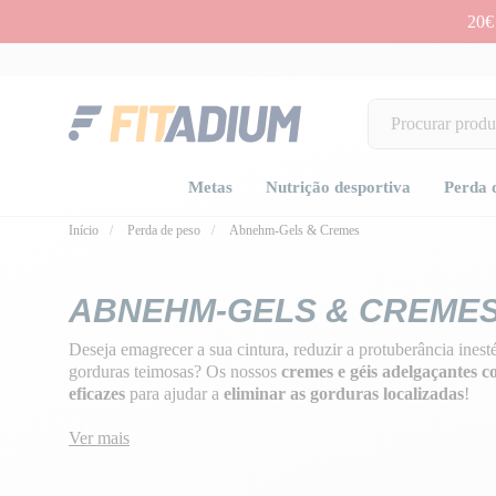
20€
Metas
Nutrição desportiva
Perda 
Início
Perda de peso
Abnehm-Gels & Cremes
ABNEHM-GELS & CREME
Deseja emagrecer a sua cintura, reduzir a protuberância inest
gorduras teimosas? Os nossos
cremes e géis adelgaçantes c
eficazes
para ajudar a
eliminar as gorduras localizadas
!
Ver mais