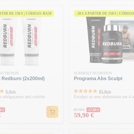
ARTIR DE 150 € | CÓDIGO: BA20
-20 € A PARTIR DE 150 € | CÓDIGO
NUTRITION
SUPERSET NUTRITION
l Redburn (2x200ml)
Programa Abs Sculpt
6 Avis
85 Avis
 adelgaçantes anti-celulite
Esculpir os seus abdominais em 4 
normal
Preço normal
87,70 €
0 €
-27,80 €
Preço
€
59,90 €