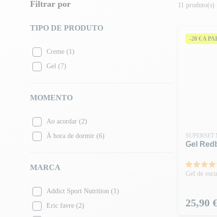
Filtrar por
11 produto(s)
TIPO DE PRODUTO
-20 € A P
Creme
(1)
Gel
(7)
MOMENTO
Ao acordar
(2)
À hora de dormir
(6)
SUPERSET 
Gel Red
MARCA
Gel de escu
Addict Sport Nutrition
(1)
Preço
25,90 
Eric favre
(2)