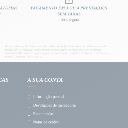
ATUITAS
PAGAMENTO EM 3 OU 4 PRESTAÇÕES
a
SEM TAXAS
100% seguro
Ao inscrever-me, declaro ter tomado conhecimento das Condições de Utilização e aceito a
Política de Privacidade. Aceito receber comunicações da Fitadium e que as minhas
interações (aberturas e cliques) sejam registadas, com o objetivo de avaliar e melhorar as
nossas campanhas de marketing.
CAS
A SUA CONTA
Informação pessoal
Devoluções de mercadoria
Encomendas
Notas de crédito