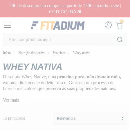
20€ de desconto em compras a partir de 150€ em todo o site |
CÓDIGO:
BA20
0
Início
Nutrição desportiva
Proteínas
Whey nativa
WHEY NATIVA
Descubra Whey Native, uma
proteína pura, não desnaturada,
extraída diretamente do leite fresco. Graças a um processo de
fabrico meticuloso que preserva as suas propriedades naturais,
Whey Native oferece uma qualidade inigualável.
Ver mais
Imagine saborear uma bebida deliciosa, leve e cheia de benefícios
para os seus músculos. Pronto para redefinir a sua rotina nutricional
com uma proteína tão pura quanto deliciosa? Está na altura de ceder
15 produto(s)
aos seus
desejos e optar
pelo
melhor de Whey Native
.