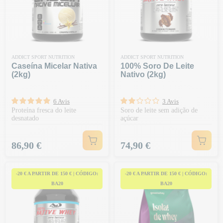
ADDICT SPORT NUTRITION
ADDICT SPORT NUTRITION
Caseína Micelar Nativa
100% Soro De Leite
(2kg)
Nativo (2kg)
6 Avis
3 Avis
Proteína fresca do leite
Soro de leite sem adição de
desnatado
açúcar
Preço
Preço
86,90 €
74,90 €
-20 € A PARTIR DE 150 € | CÓDIGO:
-20 € A PARTIR DE 150 € | CÓDIGO:
BA20
BA20