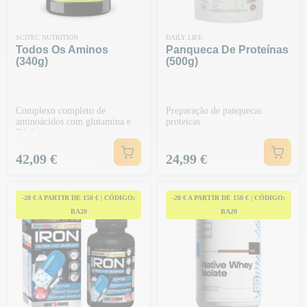
SCITEC NUTRITION
DAILY LIFE
Todos Os Aminos
Panqueca De Proteínas
(340g)
(500g)
Complexo completo de
Preparação de panquecas
aminoácidos com glutamina e
proteicas
EAA
Preço
Preço
42,09 €
24,99 €
-20 € A PARTIR DE 150 € | CÓDIGO:
-20 € A PARTIR DE 150 € | CÓDIGO:
BA20
BA20