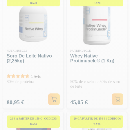
BA20
BA20
NUTRIMUSCLE
NUTRIMUSCLE
Soro De Leite Nativo
Whey Native
(2,25kg)
Protimuscle® (1 Kg)
1 Avis
80% de proteína
50% de caseína e 50% de soro
de leite
Preço
Preço
80,95 €
45,05 €
-20 € A PARTIR DE 150 € | CÓDIGO:
-20 € A PARTIR DE 150 € | CÓDIGO:
BA20
BA20