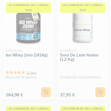
-20 € A PARTIR DE 150 € | CÓDIGO:
-20 € A PARTIR DE 150 € | CÓDIGO:
BA20
BA20
BIOTECH USA
NUTRIMUSCLE
Iso Whey Zero (1816g)
Soro De Leite Nativo
(1,2 Kg)
25 Avis
Baixo teor de gordura
Enriquecido com probióticos
Preço
Preço
104,90 €
37,95 €
-20 € A PARTIR DE 150 € | CÓDIGO:
-20 € A PARTIR DE 150 € | CÓDIGO: