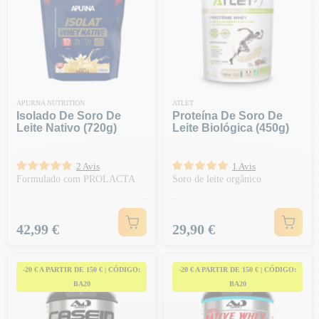
APURNA NUTRITION
ATLET
Isolado De Soro De
Proteína De Soro De
Leite Nativo (720g)
Leite Biológica (450g)
2 Avis
1 Avis
Formulado com PROLACTA
Soro de leite orgânico
Preço
Preço
42,99 €
29,90 €
-20 € A PARTIR DE 150 € | CÓDIGO:
-20 € A PARTIR DE 150 € | CÓDIGO:
BA20
BA20