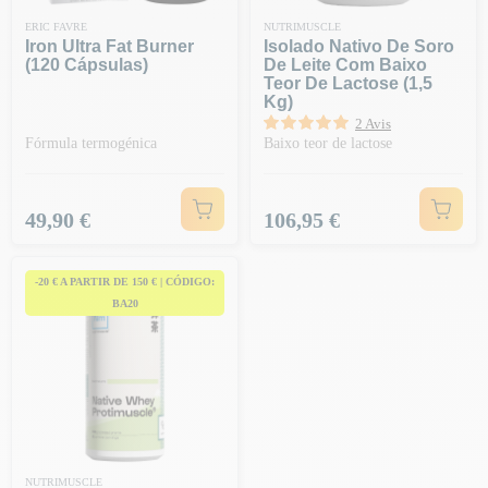
ERIC FAVRE
NUTRIMUSCLE
Iron Ultra Fat Burner
Isolado Nativo De Soro
(120 Cápsulas)
De Leite Com Baixo
Teor De Lactose (1,5
Kg)
2 Avis
Fórmula termogénica
Baixo teor de lactose
Preço
Preço
49,90 €
106,95 €
-20 € A PARTIR DE 150 € | CÓDIGO:
BA20
NUTRIMUSCLE