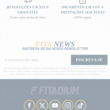
DEVOLUÇÕES FÁCEIS E
PAGAMENTO EM 3 OU 4
GRATUITAS
PRESTAÇÕES SEM TAXAS
14 dias para mudar de ideia
100% seguro
FITA'
NEWS
INSCREVA-SE NA NOSSA NEWSLETTER
INSCREVA-SE
Ao inscrever-me, declaro ter tomado conhecimento das Condições de Utilização e aceito a Política de
Privacidade. Aceito receber comunicações da Fitadium e que as minhas interações (aberturas e cliques)
sejam registadas, com o objetivo de avaliar e melhorar as nossas campanhas de marketing.