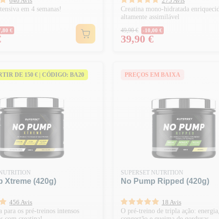
646 Avis
275 Avis
tensiva em 4 semanas!
Creatina mono-hidratada enriqueci
altamente assimilável
normal
Preço normal
49,90 €
7,80 €
-10,00 €
Preço
€
39,90 €
ARTIR DE 150 € | CÓDIGO: BA20
PREÇOS EM BAIXA
NUTRITION
SUPERSET NUTRITION
 Xtreme (420g)
No Pump Ripped (420g)
456 Avis
18 Avis
a para os pré-treinos intensos
O pré-treino de tripla ação: energia
s com creatina!
congestão e queima de gorduras