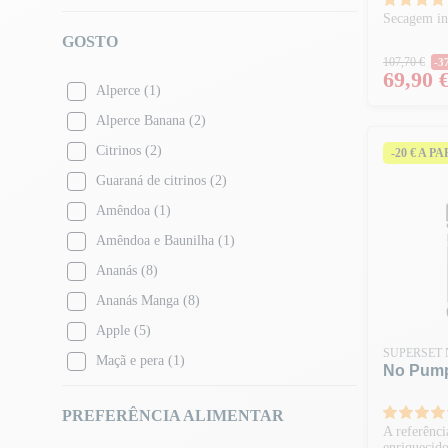
Secagem in
GOSTO
Preço 
107,70 €
-3
Preço
69,90 
Alperce
(1)
Alperce Banana
(2)
Citrinos
(2)
-20 € A P
Guaraná de citrinos
(2)
Amêndoa
(1)
Amêndoa e Baunilha
(1)
Ananás
(8)
Ananás Manga
(8)
Apple
(5)
SUPERSET 
Maçã e pera
(1)
No Pump
Maçã e framboesa
(2)
PREFERÊNCIA ALIMENTAR
Crumble de maçã
(1)
A referênci
enriquecido