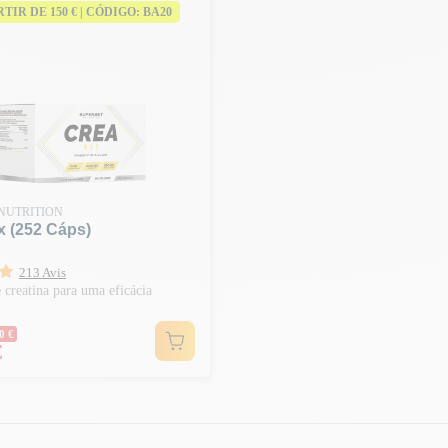
ARTIR DE 150 € | CÓDIGO: BA20
NUTRITION
x (252 Cáps)
213 Avis
 creatina para uma eficácia
normal
0 €
€