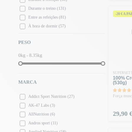
Cassis
(2)
Durante o treino
(131)
Groselha preta Beterraba
(2)
-20 € A P
Entre as refeições
(81)
Leite de cereais
(1)
À hora de dormir
(57)
Cereja
(15)
Cola de cereja
(1)
PESO
Cheesecake
(1)
0kg - 8.35kg
Cheesecake de limão
(6)
Lima-cereja
(2)
Limonada de cereja
(2)
SUPERSET 
100% Cr
Ginja de cereja
(2)
MARCA
(530g)
Choco Brownie Caramelo
(2)
Força muscu
Addict Sport Nutrition
(27)
Biscoito de chocolate
(10)
AK-47 Labs
(3)
Macaco de chocolate rocher
(1)
Preço
29,90 
AllNutrition
(6)
Choco nuttykat
(1)
Andros sport
(11)
Manteiga de amendoim Choco
(3)
Applied Nutrition
(58)