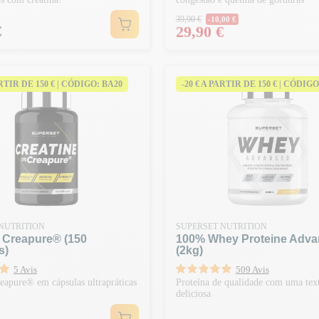
Preço normal
39,90 €
-10,00 €
€
Preço
29,90 €
ARTIR DE 150 € | CÓDIGO: BA20
-20 € A PARTIR DE 150 € | CÓDIGO
NUTRITION
SUPERSET NUTRITION
a Creapure® (150
100% Whey Proteine Adv
s)
(2kg)
5 Avis
509 Avis
eapure® em cápsulas ultrapráticas
Proteína de qualidade com uma tex
deliciosa