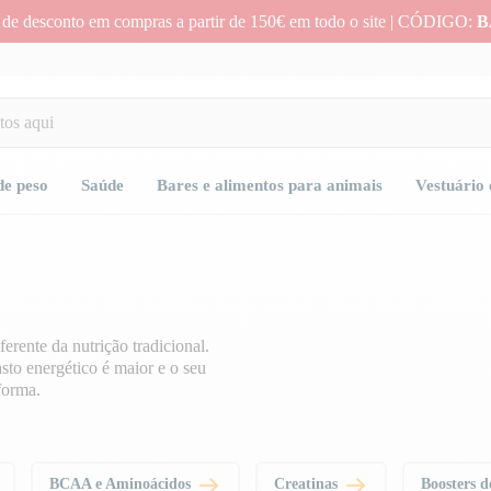
 de desconto em compras a partir de 150€ em todo o site | CÓDIGO:
B
de peso
Saúde
Bares e alimentos para animais
Vestuário 
erente da nutrição tradicional.
sto energético é maior e o seu
forma.
res de qualidade para o ajudar a
s em forma e a ter um estilo de
BCAA e Aminoácidos
Creatinas
Boosters d