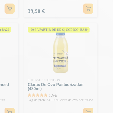
Preço
39,90 €
: BA20
-20 € A PARTIR DE 150 € | CÓDIGO: BA20
SUPERSET NUTRITION
anced
Claras De Ovo Pasteurizadas
(480ml)
1 Avis
tura
54g de proteína 100% clara de ovo por frasco