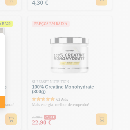
Preço
4,30 €
: BA20
PREÇOS EM BAIXA
SUPERSET NUTRITION
nto
100% Creatine Monohydrate
(300g)
63 Avis
 semanas!
Mais energia, melhor desempenho!
Preço normal
29,90 €
-7,00 €
Preço
22,90 €