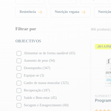
Resistência
Nutrição vegana
Nutrição
Filtrar por
866 produto(s
OBJECTIVOS
-20 € A P
Alimentar-se de forma saudável
(65)
Aumento de peso
(94)
Desempenho
(347)
Equipar-se
(3)
Ganho de massa muscular
(325)
Recuperação
(187)
SUPERSET 
Saúde e Bem-estar
(45)
Program
Secagem e Emagrecimento
(60)