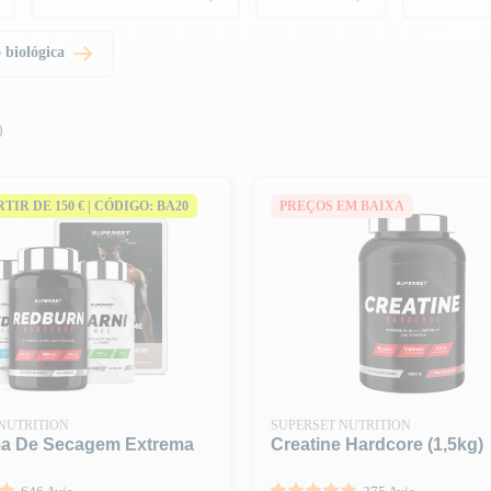
 biológica
)
ARTIR DE 150 € | CÓDIGO: BA20
PREÇOS EM BAIXA
NUTRITION
SUPERSET NUTRITION
a De Secagem Extrema
Creatine Hardcore (1,5kg)