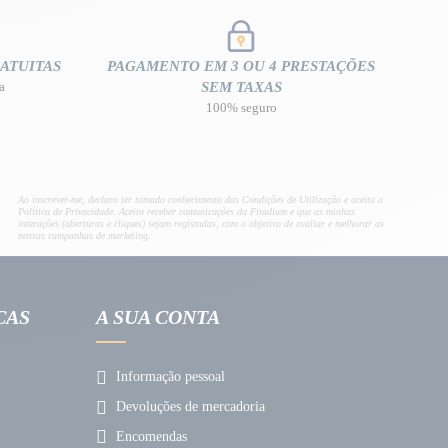
ATUITAS
PAGAMENTO EM 3 OU 4 PRESTAÇÕES
a
SEM TAXAS
100% seguro
Ao inscrever-me, declaro ter tomado conhecimento das Condições de Utilização e aceito a
Política de Privacidade. Aceito receber comunicações da Fitadium e que as minhas
interações (aberturas e cliques) sejam registadas, com o objetivo de avaliar e melhorar as
nossas campanhas de marketing.
CAS
A SUA CONTA
Informação pessoal
Devoluções de mercadoria
Encomendas