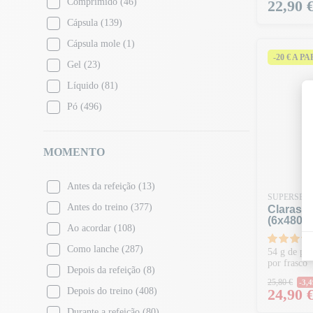
Comprimido
(46)
Preço
22,90 
Groselha preta Baga de Goji
(2)
Sem conservantes
(9)
Cápsula
(139)
Gelo azul
(4)
Sem frutos secos
(2)
Cápsula mole
(1)
Framboesa azul
(31)
Sem glúten
(167)
-20 € A P
Gel
(23)
Mirtilo
(6)
Sem lactose
(82)
Líquido
(81)
Brownie
(9)
Sem OGM
(46)
Pó
(496)
Pastilha elástica
(4)
Sem ovos
(1)
Amendoim com caramelo salgado
(2)
Sem soja
(22)
Cacau
(2)
MOMENTO
Sem óleo de palma
(32)
Café
(7)
Antes da refeição
(13)
Café com leite
(6)
SUPERSET 
Antes do treino
(377)
Claras 
Doces
(4)
(6x480ml
Ao acordar
(108)
Caramelo
(11)
Como lanche
(287)
54 g de pro
Cappuccino de caramelo
(4)
por frasco
Depois da refeição
(8)
Amendoim com caramelo
(2)
Preço 
25,80 €
-3,
Preço
Depois do treino
(408)
24,90 
Caramelo salgado
(27)
Durante a refeição
(80)