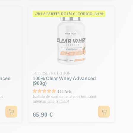
-20 € A PARTIR DE 150 € | CÓDIGO: BA20
SUPERSET NUTRITION
anced
100% Clear Whey Advanced
(900g)
111 Avis
as
Isolado de soro de leite com um sabor
intensamente frutado!
Preço
65,90 €