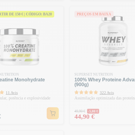
ARTIR DE 150 € | CÓDIGO: BA20
PREÇOS EM BAIXA
NUTRITION
SUPERSET NUTRITION
eatine Monohydrate
100% Whey Proteine Adv
(900g)
11 Avis
322 Avis
lar, potência e explosividade
Assimilação optimizada das proteín
Preço normal
49,90 €
-5,00 €
€
Preço
44,90 €