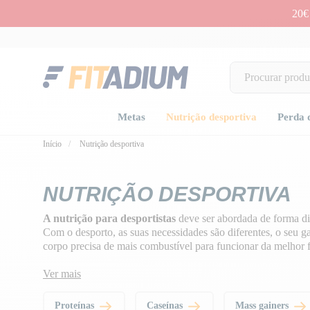
20€
Metas
Nutrição desportiva
Perda 
Início
Nutrição desportiva
NUTRIÇÃO DESPORTIVA
A nutrição para desportistas
deve ser abordada de forma dif
Com o desporto, as suas necessidades são diferentes, o seu ga
corpo precisa de mais combustível para funcionar da melhor 
É por isso que optámos por lhe fornecer suplementos alimenta
Ver mais
atingir os seus objectivos de fitness e boa
forma, a ficar mai
vida mais saudável
.
Proteínas
Caseínas
Mass gainers