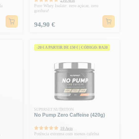
216 Avis
da
Pure Whey Isolate: zero açúcar, zero
gordura!
Preço
94,90 €
-20 € A PARTIR DE 150 € | CÓDIGO: BA20
SUPERSET NUTRITION
No Pump Zero Caffeine (420g)
19 Avis
,
Potência extrema com menos cafeína