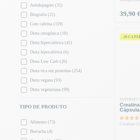
Tarte de maçã
(4)
Antidopagem
(31)
Alperce
(1)
Preço
39,90 
Biografia
(21)
Banana Split
(5)
Com cafeína
(119)
Banana
(31)
Dieta cetogénica
(10)
-20 € A P
Banana - Maçã
(2)
Dieta hipercalórica
(41)
Iogurte de banana
(3)
Dieta hipocalórica
(6)
Baga
(7)
Dieta Low Carb
(26)
Explosão de bagas
(2)
Dieta rica em proteínas
(254)
Mistura de bagas
(1)
Dieta vegana
(93)
Bolo de aniversário
(3)
Dieta vegetariana
(99)
Biscoito
(1)
Halal
(65)
SUPERSET 
Biscoito de pera
(1)
Creatin
TIPO DE PRODUTO
Kosher
(1)
Cápsula
Biscoito preto
(5)
Sem adição de açúcar
(209)
Alimento
(73)
Biscoitos pretos
(2)
Creatina Cr
Sem aspartame
(31)
Borracha
(4)
Blackberry
(3)
Sem cafeína
(168)