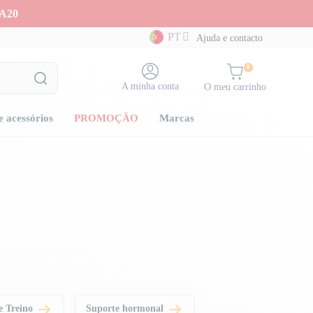
A20
PT
Ajuda e contacto
0
A minha conta
O meu carrinho
e acessórios
PROMOÇÃO
Marcas
e Treino
Suporte hormonal