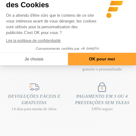
Preço normal
105,70 €
-35,80 €
69,90 €
Preço
ENTREGA GRATUITA
ACONSELHAMENTO
em casa a partir de 80 € de compra
ESPECIALIZADO
gratuito e personalizado
DEVOLUÇÕES FÁCEIS E
PAGAMENTO EM 3 OU 4
GRATUITAS
PRESTAÇÕES SEM TAXAS
14 dias para mudar de ideia
100% seguro