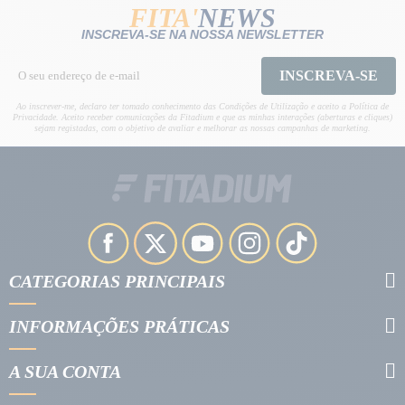
FITA'
NEWS
INSCREVA-SE NA NOSSA NEWSLETTER
INSCREVA-SE
Ao inscrever-me, declaro ter tomado conhecimento das Condições de Utilização e aceito a Política de
Privacidade. Aceito receber comunicações da Fitadium e que as minhas interações (aberturas e cliques)
sejam registadas, com o objetivo de avaliar e melhorar as nossas campanhas de marketing.
CATEGORIAS PRINCIPAIS
INFORMAÇÕES PRÁTICAS
A SUA CONTA