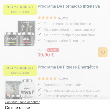
Programa De Formação Intensiva
-20 € A PARTIR DE 150 € |
CÓDIGO: BA20
57 Avis
Fundamentos do treino intenso
Mais intensidade, menos cansaço
Melhorar a recuperação muscular
Programa sobre 6 semanas
Preço normal
95,70 €
-35,80 €
59,90 €
Preço
Programa De Fitness Energético
-20 € A PARTIR DE 150 € |
CÓDIGO: BA20
42 Avis
Aumento da intensidade
Maior resistência durante o exercício
Força e desenvolvimento muscular
Programa sobre 4 semanas