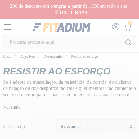
20€ de desconto em compras a partir de 150€ em todo o site |
CÓDIGO:
BA20
0
Início
Objectivos
Desempenho
Resistir ao esforço
RESISTIR AO ESFORÇO
Se é adepto da musculação, da resistência, da corrida, do ciclismo,
da natação ou dos desportos radicais e quer melhorar radicalmente o
seu desempenho para ir mais longe, intensificar as suas sessões e
ganhar mais resistência.
Ver mais
A nossa missão: ajudá-lo a preservar as suas reservas de glicogénio
e a manter a intensidade dos seus esforços, seja qual for a sua área
de desporto, com
suplementos alimentares especiais de
2 produto(s)
resistência
.