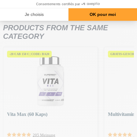
PRODUCTS FROM THE SAME
CATEGORY
-20 € AB 150 € | CODE: BA20
GRATIS-GESCHE
Vita Max (60 Kaps)
Multivitamin 
205 Meinung
1