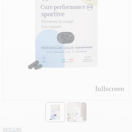
fullscreen
fullscreen
EPYCURE