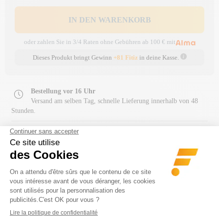
IN DEN WARENKORB
oder zahlen Sie in 3/4 Raten ohne Gebühren ab 100 € mit
Dieses Produkt bringt Gewinn
+81 Fitiz
in deine Kasse.
Bestellung vor 16 Uhr
Versand am selben Tag, schnelle Lieferung innerhalb von 48
Stunden.
Kostenloser Versand
ab einem Einkaufswert von 80 €
+3 Millionen Pakete
Von uns erstellt
Customer review 4.7/5
+38.000 verifizierte Bewertungen