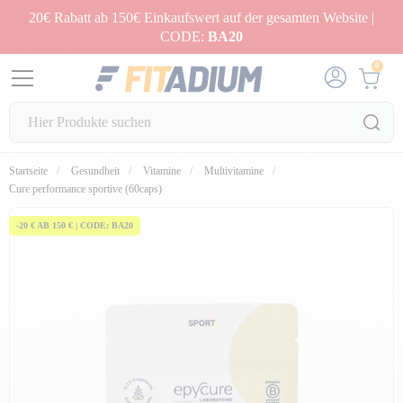
20€ Rabatt ab 150€ Einkaufswert auf der gesamten Website |
CODE:
BA20
0
Startseite
Gesundheit
Vitamine
Multivitamine
Cure performance sportive (60caps)
-20 € AB 150 € | CODE: BA20