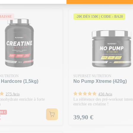
BAISSE
-20€ DÈS 150€ | CODE : BA20
NUTRITION
SUPERSET NUTRITION
 Hardcore (1,5kg)
No Pump Xtreme (420g)
275 Avis
456 Avis
nohydrate enrichie à forte
La référence des pré-workout inten
n
enrichie en créatine !
ormal
00 €
Prix
39,90 €
€