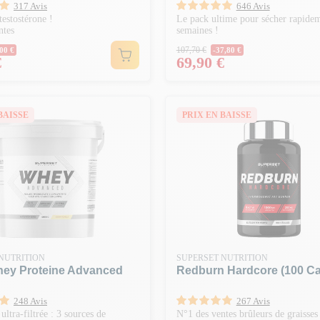
317 Avis
646 Avis
testostérone !
Le pack ultime pour sécher rapide
ntes
semaines !
ormal
Prix Normal
107,70 €
00 €
-37,80 €
Prix
€
69,90 €
BAISSE
PRIX EN BAISSE
NUTRITION
SUPERSET NUTRITION
ey Proteine Advanced
Redburn Hardcore (100 C
248 Avis
267 Avis
ltra-filtrée : 3 sources de
N°1 des ventes brûleurs de graisses