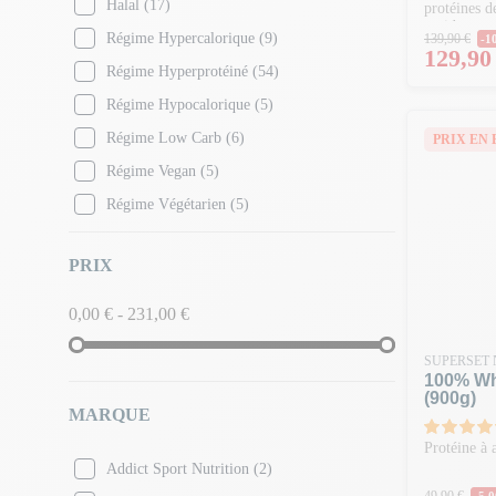
Halal
(17)
protéines d
rapide
Prix N
Régime Hypercalorique
(9)
139,90 €
-1
Prix
129,90
Régime Hyperprotéiné
(54)
Régime Hypocalorique
(5)
Régime Low Carb
(6)
PRIX EN 
Régime Vegan
(5)
Régime Végétarien
(5)
Sans aspartame
(3)
PRIX
Sans caféine
(29)
Sans gluten
(21)
0,00 € - 231,00 €
Sans huile de palme
(11)
SUPERSET 
Sans lactose
(10)
100% Wh
(900g)
Sans OGM
(10)
MARQUE
Sans soja
(4)
Protéine à 
Addict Sport Nutrition
(2)
Sans sucre ajouté
(36)
Prix N
49,90 €
-5,0