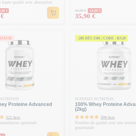
e haute qualité avec absorption
ormal
Prix Normal
45,90 €
0,00 €
-10,00 €
Prix
 €
35,90 €
BAISSE
-20€ DÈS 150€ | CODE : BA20
NUTRITION
SUPERSET NUTRITION
ey Proteine Advanced
100% Whey Proteine Adv
(2kg)
322 Avis
509 Avis
assimilation optimisée
Protéine de qualité avec une textur
gourmande
ormal
0 €