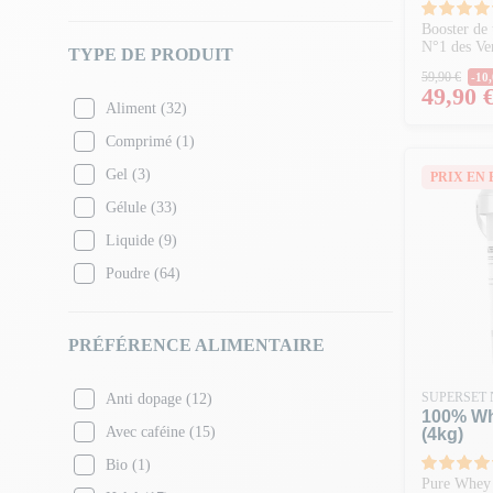
Booster de 
N°1 des Ve
TYPE DE PRODUIT
Prix N
59,90 €
-10,
Prix
49,90 
Aliment
(32)
Comprimé
(1)
Gel
(3)
PRIX EN 
Gélule
(33)
Liquide
(9)
Poudre
(64)
PRÉFÉRENCE ALIMENTAIRE
SUPERSET 
Anti dopage
(12)
100% Wh
Avec caféine
(15)
(4kg)
Bio
(1)
Pure Whey u