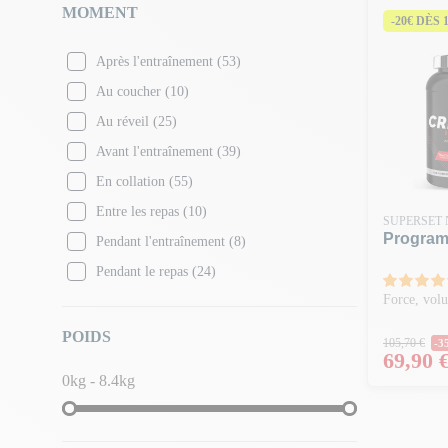
MOMENT
-20€ DÈS 
Café Latte
(1)
Cappuccino
(1)
Après l'entraînement
(53)
Caramel
(2)
Au coucher
(10)
Caramel Cappuccino
(1)
Au réveil
(25)
Caramel Salé
(7)
Avant l'entraînement
(39)
Cheesecake
(1)
En collation
(55)
Cheesecake Citron
(2)
Entre les repas
(10)
SUPERSET 
Cherry Limeade
(1)
Program
Pendant l'entraînement
(8)
Cherry Sour
(1)
Pendant le repas
(24)
Chili
(1)
Force, vol
Choco Banane
(1)
Prix N
POIDS
105,70 €
-3
Choco Brownie Caramel
(2)
Prix
69,90 
0kg - 8.4kg
Choco Cookie
(2)
Choco Peanuts Butter
(1)
Chocolat
(31)