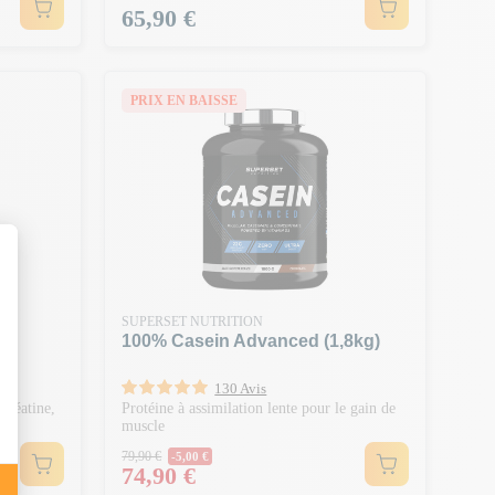
Prix
65,90 €
PRIX EN BAISSE
SUPERSET NUTRITION
100% Casein Advanced (1,8kg)
130 Avis
Créatine,
Protéine à assimilation lente pour le gain de
muscle
Prix Normal
79,90 €
-5,00 €
Prix
74,90 €