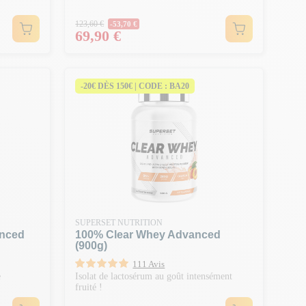
Prix Normal
123,60 €
-53,70 €
Prix
69,90 €
-20€ DÈS 150€ | CODE : BA20
SUPERSET NUTRITION
anced
100% Clear Whey Advanced
(900g)
111 Avis
e
Isolat de lactosérum au goût intensément
fruité !