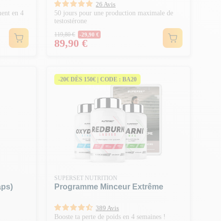
26 Avis
ment en 4
50 jours pour une production maximale de
testostérone
Prix Normal
119,80 €
-29,90 €
Prix
89,90 €
-20€ DÈS 150€ | CODE : BA20
SUPERSET NUTRITION
aps)
Programme Minceur Extrême
389 Avis
Booste ta perte de poids en 4 semaines !