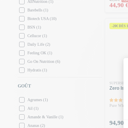
AllNutrition
(1)
Prix
44,90 
Barebells
(1)
Biotech USA
(10)
-20€ DÈS 
BSN
(1)
Cellucor
(1)
Daily Life
(2)
Feeling OK
(1)
Go On Nutrition
(6)
Hydratis
(1)
Jack Link's
(1)
SUPERSET 
GOÛT
JNX
(2)
Zero Iso
Labophyto
(2)
Agrumes
(1)
LIOT
(2)
Pure Whey I
Ail
(1)
Mars Protein
(7)
Amande & Vanille
(1)
Prix
94,90 
Muscletech
(2)
Ananas
(2)