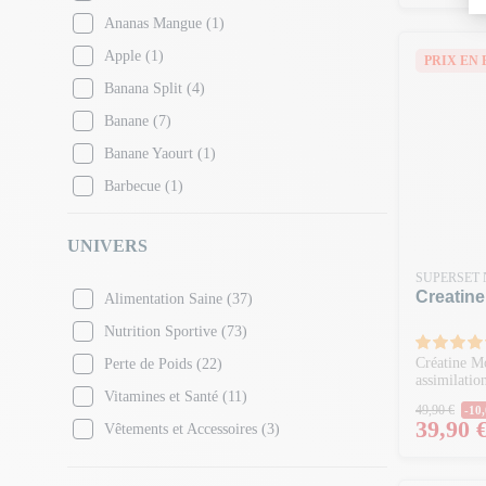
Mutant
(1)
Ananas Mangue
(1)
Nocco
(1)
Apple
(1)
PRIX EN 
Nutramino
(3)
Banana Split
(4)
Olimp Sport Nutrition
(5)
Banane
(7)
Optimum Nutrition
(9)
Banane Yaourt
(1)
PowerBar
(1)
Barbecue
(1)
QNT
(2)
Beurre
(1)
Quamtrax
(2)
UNIVERS
Black Biscuit
(1)
Rabeko
(1)
SUPERSET 
Black Cookies
(1)
Creatine
Alimentation Saine
(37)
Scitec Nutrition
(7)
Blackberry
(1)
Nutrition Sportive
(73)
Superset Nutrition
(68)
Blue Raspberry
(4)
Créatine Mo
Perte de Poids
(22)
Vitamin Well
(1)
assimilatio
Brownie
(4)
Vitamines et Santé
(11)
Prix N
49,90 €
-10,
Brownie Cerise
(1)
Prix
39,90 
Vêtements et Accessoires
(3)
Bubble Gum
(1)
Café
(1)