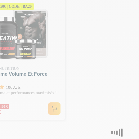
150€ | CODE : BA20
NUTRITION
me Volume Et Force
106 Avis
ume et performances maximisés !
ormal
5,80 €
€