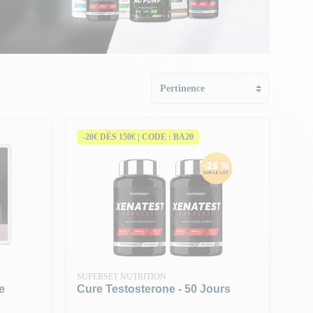
-20€ DÈS 150€ | CODE : BA20
SUPERSET NUTRITION
e
Cure Testosterone - 50 Jours