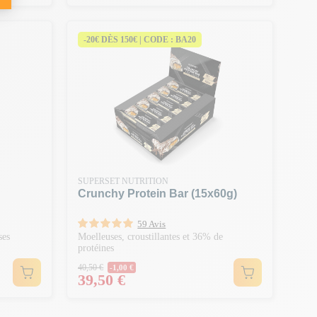
-20€ DÈS 150€ | CODE : BA20
SUPERSET NUTRITION
Crunchy Protein Bar (15x60g)
59 Avis
ses
Moelleuses, croustillantes et 36% de
protéines
Prix Normal
40,50 €
-1,00 €
Prix
39,50 €