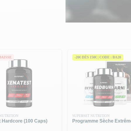
BAISSE
-20€ DÈS 150€ | CODE : BA20
NUTRITION
SUPERSET NUTRITION
 Hardcore (100 Caps)
Programme Sèche Extrêm