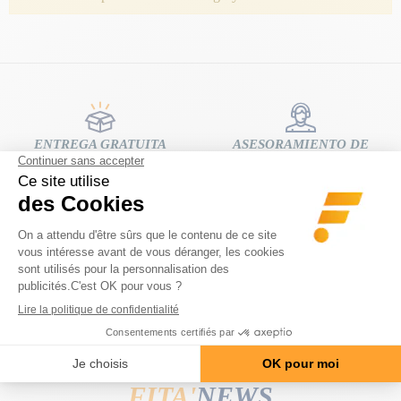
look súper femenino
!
ENTREGA GRATUITA
ASESORAMIENTO DE
En casa a partir de 80 € de compra.
EXPERTOS
gratuito y personalizado
DEVOLUCIONES FÁCILES Y
PAGO EN 3 O 4 CUOTAS SIN
GRATUITAS
COMISIONES.
14 días para cambiar de opinión
100 % seguro
FITA'
NEWS