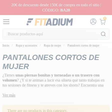
20€ de descuento desde 150€ de compra en todo el sitio |
CÓDIGO:
BA20
0
Inicio
Ropa y accesorios
Ropa de mujer
Pantalones cortos de mujer
PANTALONES CORTOS DE
MUJER
¿Tienes
unas piernas bonitas y torneadas o un trasero con
volumen
? ¿Y si te animas a lucir esa silueta que tanto trabajas en
tus sesiones de fitness y te atreves con los shorts? Encuentra una
gama de
shorts y shortys para mujer
, perfectos para tus sesiones
indoor o para poner en forma tus piernas cuando se acerca el
Ver más
verano.. ¡Adopta la actitud fitness! Inspirados en la tendencia
americana del fitness, están disponibles en distintos materiales:
algodón y lycra... ¡con cortes entallados y favorecedores para un
There are no products in this category.