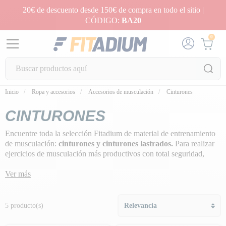
20€ de descuento desde 150€ de compra en todo el sitio |
CÓDIGO:
BA20
0
Inicio
Ropa y accesorios
Accesorios de musculación
Cinturones
CINTURONES
Encuentre toda la selección Fitadium de material de entrenamiento
de musculación:
cinturones y cinturones lastrados.
Para realizar
ejercicios de musculación más productivos con total seguridad,
incluso con cargas muy pesadas y técnicas de entrenamiento de alta
intensidad, puedes optar por
Ver más
los cinturones de musculación.
Sujetarán tus vértebras lumbares durante los esfuerzos extenuantes
que requieran enfundamiento, por lo que podrás realizar
movimientos de mayor calidad sin riesgo de lesionarte o compensar
5 producto(s)
con tus vértebras lumbares.