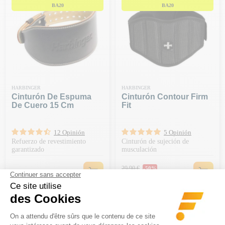
BA20
BA20
HARBINGER
HARBINGER
Cinturón De Espuma
Cinturón Contour Firm
De Cuero 15 Cm
Fit
12 Opinión
5 Opinión
Refuerzo de revestimiento
Cinturón de sujeción de
garantizado
musculación
Precio habitual
29,90 €
-50%
Precio
Precio
34,90 €
14,95 €
-20 € A PARTIR DE 150 € | CÓDIGO:
BA20