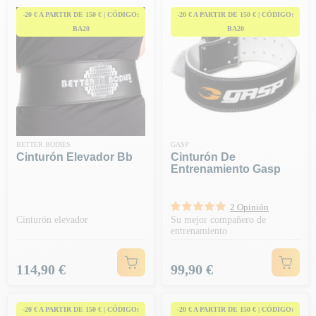
-20 € A PARTIR DE 150 € | CÓDIGO:
-20 € A PARTIR DE 150 € | CÓDIGO:
BA20
BA20
BETTER BODIES
GASP
Cinturón Elevador Bb
Cinturón De
Entrenamiento Gasp
2 Opinión
Cinturón elevador
Su mejor compañero de
entrenamiento
Precio
Precio
114,90 €
99,90 €
-20 € A PARTIR DE 150 € | CÓDIGO:
-20 € A PARTIR DE 150 € | CÓDIGO: