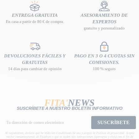
ENTREGA GRATUITA
ASESORAMIENTO DE
En casa a partir de 80 € de compra.
EXPERTOS
gratuito y personalizado
DEVOLUCIONES FÁCILES Y
PAGO EN 3 O 4 CUOTAS SIN
GRATUITAS
COMISIONES.
14 días para cambiar de opinión
100 % seguro
FITA'
NEWS
SUSCRÍBETE A NUESTRO BOLETÍN INFORMATIVO
SUSCRÍBETE
Al registrarme, declaro que he leído las Condiciones de uso y acepto la Política de privacidad. Acepto
recibir comunicaciones de Fitadium y que se miden mis interacciones (aperturas y clics) con el fin de