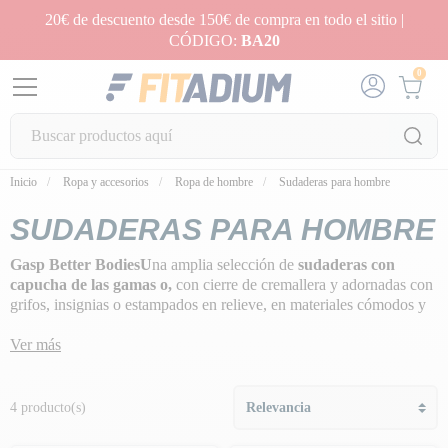
20€ de descuento desde 150€ de compra en todo el sitio |
CÓDIGO:
BA20
0
Inicio
Ropa y accesorios
Ropa de hombre
Sudaderas para hombre
SUDADERAS PARA HOMBRE
Gasp Better BodiesU
na amplia selección de
sudaderas con
capucha de las gamas o,
con cierre de cremallera y adornadas con
grifos, insignias o estampados en relieve, en materiales cómodos y
flexibles de alta gama y calidad de fabricación americana para un
look deportivo único y diferente.
Ver más
4 producto(s)