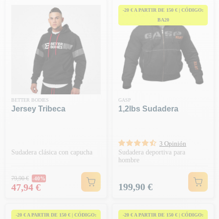
-20 € A PARTIR DE 150 € | CÓDIGO:
BA20
BETTER BODIES
GASP
Jersey Tribeca
1,2lbs Sudadera
3 Opinión
Sudadera clásica con capucha
Sudadera deportiva para
hombre
Precio habitual
79,90 €
-40%
Precio
Precio
199,90 €
47,94 €
-20 € A PARTIR DE 150 € | CÓDIGO:
-20 € A PARTIR DE 150 € | CÓDIGO: