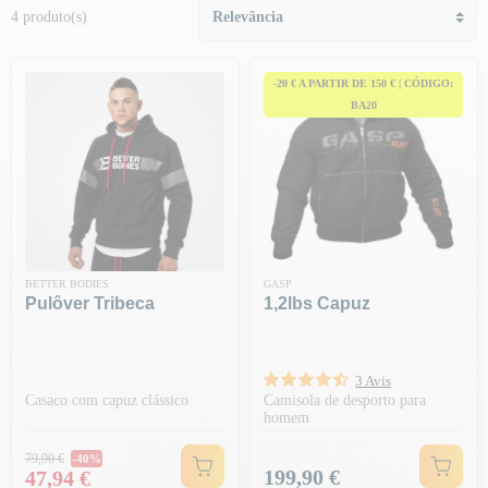
4 produto(s)
-20 € A PARTIR DE 150 € | CÓDIGO:
BA20
BETTER BODIES
GASP
Pulôver Tribeca
1,2lbs Capuz
3 Avis
Casaco com capuz clássico
Camisola de desporto para
homem
Preço normal
79,90 €
-40%
Preço
Preço
199,90 €
47,94 €