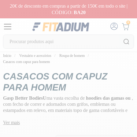
20€ de desconto em compras a partir de 150€ em todo o site |
CÓDIGO:
BA20
0
Início
Vestuário e acessórios
Roupa de homem
Casacos com capuz para homem
CASACOS COM CAPUZ
PARA HOMEM
Gasp Better BodiesU
ma vasta escolha de
hoodies das gamas ou
,
com fecho de correr e adornados com grifos, emblemas ou
estampados em relevo, em materiais topo de gama confortáveis e
flexíveis e com qualidade de fabrico americana para um look de
vestuário desportivo único e diferente.
Ver mais