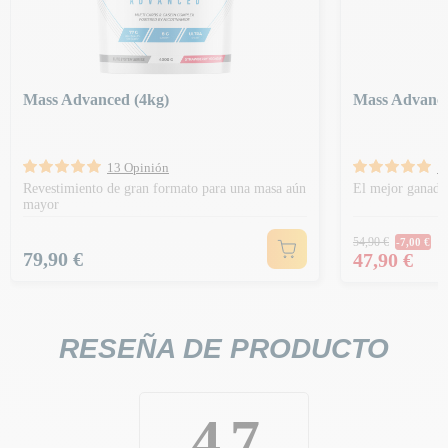
Mass Advanced (4kg)
Mass Advance
13 Opinión
1
Revestimiento de gran formato para una masa aún
El mejor ganado
mayor
Precio hab
54,90 €
-7,00 €
Precio
Precio
79,90 €
47,90 €
RESEÑA DE PRODUCTO
4.7