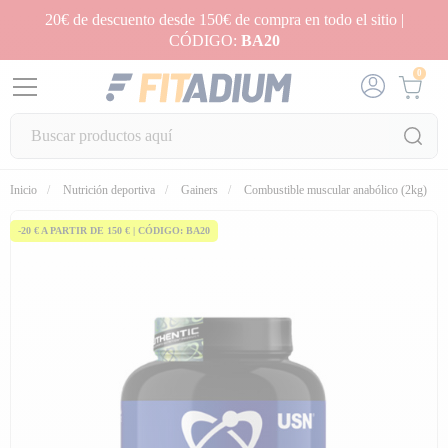
20€ de descuento desde 150€ de compra en todo el sitio |
CÓDIGO:
BA20
0
fullscreen
Inicio
Nutrición deportiva
Gainers
Combustible muscular anabólico (2kg)
-20 € A PARTIR DE 150 € | CÓDIGO: BA20