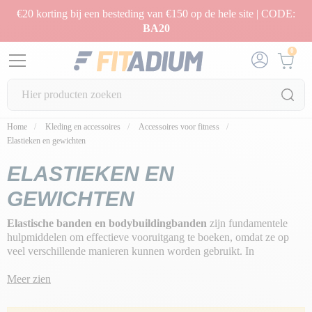
€20 korting bij een besteding van €150 op de hele site | CODE:
BA20
0
Home
Kleding en accessoires
Accessoires voor fitness
Elastieken en gewichten
ELASTIEKEN EN
GEWICHTEN
Elastische banden en bodybuildingbanden
zijn fundamentele
hulpmiddelen om effectieve vooruitgang te boeken, omdat ze op
veel verschillende manieren kunnen worden gebruikt. In
tegenstelling tot lichaamsgewichtoefeningen of oefeningen met
gewichten, bieden bewegingen met elastieken en banden
Meer zien
een
constante, variabele en progressieve weerstand
.