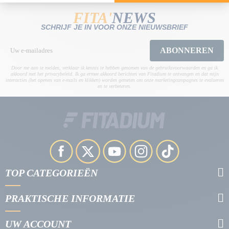
FITA'
NEWS
SCHRIJF JE IN VOOR ONZE NIEUWSBRIEF
ABONNEREN
Door me aan te melden, verklaar ik kennis te hebben genomen van de gebruiksvoorwaarden en ga ik
akkoord met het privacybeleid. Ik ga ermee akkoord berichten van Fitadium te ontvangen en dat mijn
interacties (het openen van e-mails en klikken) worden gemeten om onze marketingcampagnes te evalueren
en te verbeteren.
TOP CATEGORIEËN
PRAKTISCHE INFORMATIE
UW ACCOUNT