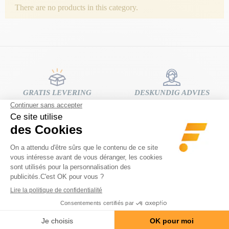
There are no products in this category.
GRATIS LEVERING
DESKUNDIG ADVIES
Thuisbezorging vanaf € 80
gratis en op maat gemaakt
aankoopbedrag
EENVOUDIG EN GRATIS
BETALING IN 3 OF 4
RETOURNEREN
TERMIJNEN ZONDER
14 dagen om van gedachten te
KOSTEN
veranderen
100% sécurisé