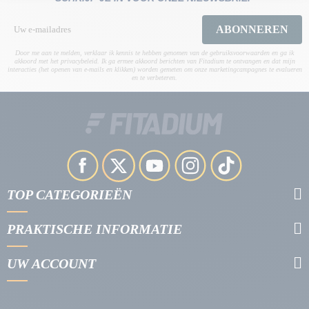
ABONNEREN
Door me aan te melden, verklaar ik kennis te hebben genomen van de gebruiksvoorwaarden en ga ik
akkoord met het privacybeleid. Ik ga ermee akkoord berichten van Fitadium te ontvangen en dat mijn
interacties (het openen van e-mails en klikken) worden gemeten om onze marketingcampagnes te evalueren
en te verbeteren.
TOP CATEGORIEËN
PRAKTISCHE INFORMATIE
UW ACCOUNT