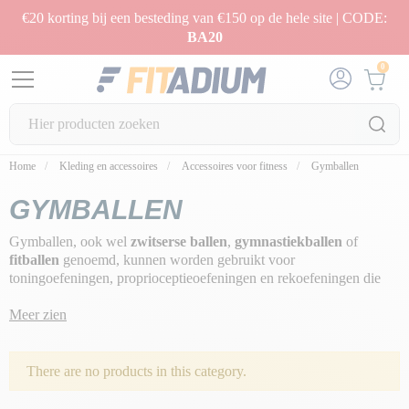
€20 korting bij een besteding van €150 op de hele site | CODE:
BA20
0
Home
Kleding en accessoires
Accessoires voor fitness
Gymballen
GYMBALLEN
Gymballen, ook wel
zwitserse ballen
,
gymnastiekballen
of
fitballen
genoemd, kunnen worden gebruikt voor
toningoefeningen, proprioceptieoefeningen en rekoefeningen die
alle spieren in het lichaam trainen en versterken.
Gymballen zijn in
feite opblaasbare ballen
Meer zien
van verschillende maten, die over het
algemeen worden gebruikt als fitnessaccessoires thuis of in de
meeste sportscholen en lessen voor lichte gymnastiek, pilates,
krachttraining en revalidatie.
There are no products in this category.