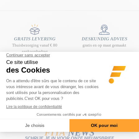
GRATIS LEVERING
DESKUNDIG ADVIES
Thuisbezorging vanaf € 80
gratis en op maat gemaakt
aankoopbedrag
EENVOUDIG EN GRATIS
BETALING IN 3 OF 4
RETOURNEREN
TERMIJNEN ZONDER
14 dagen om van gedachten te
KOSTEN
veranderen
100% sécurisé
FITA'
NEWS
SCHRIJF JE IN VOOR ONZE NIEUWSBRIEF