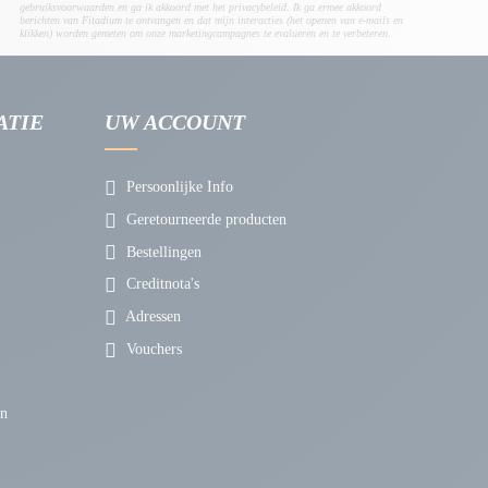
gebruiksvoorwaarden en ga ik akkoord met het privacybeleid. Ik ga ermee akkoord
berichten van Fitadium te ontvangen en dat mijn interacties (het openen van e-mails en
klikken) worden gemeten om onze marketingcampagnes te evalueren en te verbeteren.
ATIE
UW ACCOUNT
Persoonlijke Info
Geretourneerde producten
Bestellingen
Creditnota's
Adressen
Vouchers
en