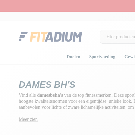
Doelen
Sportvoeding
Gewic
Home
Kleding en accessoires
Dameskleding
Dames bh's
DAMES BH'S
Vind alle
damesbeha's
van de top fitnessmerken. Deze sport
hoogste kwaliteitsnormen voor een eigentijdse, unieke look.
aanbevolen voor lichte of zware lichamelijke activiteiten, om
te beschermen en herhaaldelijke schokken te voorkomen
Meer zien