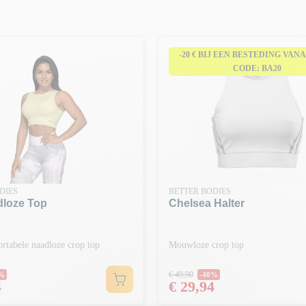
-20 € BIJ EEN BESTEDING VANAF 
CODE: BA20
DIES
BETTER BODIES
dloze Top
Chelsea Halter
rtabele naadloze crop top
Mouwloze crop top
 prijs
Normale prijs
€ 49,90
0%
-40%
Prijs
4
€ 29,94