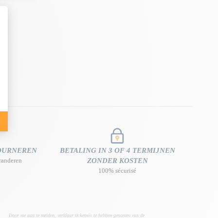
TOURNEREN
BETALING IN 3 OF 4 TERMIJNEN
randeren
ZONDER KOSTEN
100% sécurisé
Door me aan te melden, verklaar ik kennis te hebben genomen van de