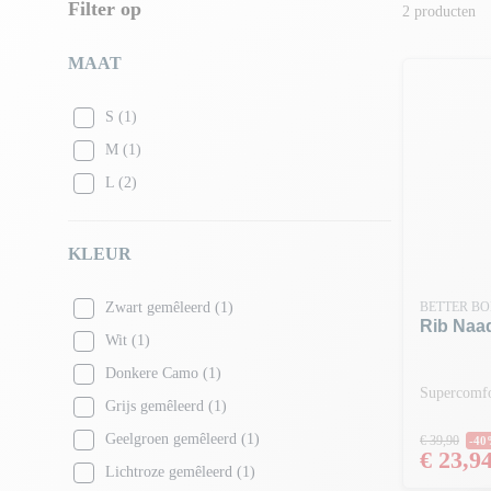
Filter op
2 producten
MAAT
S
(1)
M
(1)
L
(2)
KLEUR
Zwart gemêleerd
(1)
BETTER BO
Rib Naa
Wit
(1)
Donkere Camo
(1)
Supercomfo
Grijs gemêleerd
(1)
Normale
Geelgroen gemêleerd
(1)
€ 39,90
-4
Prijs
€ 23,9
Lichtroze gemêleerd
(1)