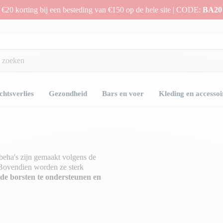
€20 korting bij een besteding van €150 op de hele site | CODE:
BA20
htsverlies
Gezondheid
Bars en voer
Kleding en accessoi
beha's zijn gemaakt volgens de
 Bovendien worden ze sterk
de borsten te ondersteunen en
.