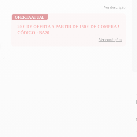
Ver descrição
OFERTA ATUAL
20 € DE OFERTA A PARTIR DE 150 € DE COMPRA !
CÓDIGO : BA20
Ver condições
n
n