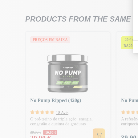
PRODUCTS FROM THE SAME 
O:
PREÇOS EM BAIXA
-20 € A
BA20
ça
as 4
No Pump Ripped (420g)
No Pum
18 Avis
O pré-treino de tripla ação: energia,
A referên
congestão e queima de gorduras
enriqueci
Preço normal
39,90 €
-10,00 €
Preço
Preço
39,90
29,90 €