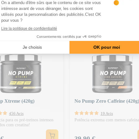
CATEGORY
 PARTIR DE 150 € | CÓDIGO:
-20 € A PARTIR DE 150 € | CÓDIGO:
BA20
p Xtreme (420g)
No Pump Zero Caffeine (420g
456 Avis
19 Avis
cia para os pré-treinos intensos
Potência extrema com menos cafeín
dos com creatina!
Preço
 €
39,90 €