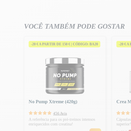
VOCÊ TAMBÉM PODE GOSTAR
-20 € A PARTIR DE 150 € | CÓDIGO: BA20
-20 € 
No Pump Xtreme (420g)
Crea M
456 Avis
A referência para os pré-treinos intensos
Cápsulas
enriquecidos com creatina!
superior
Preço