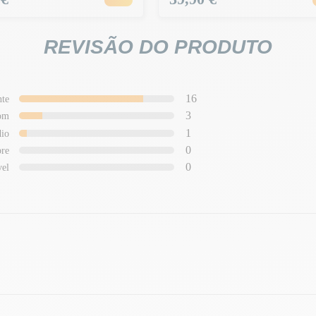
REVISÃO DO PRODUTO
16
nte
3
om
1
io
0
re
0
vel