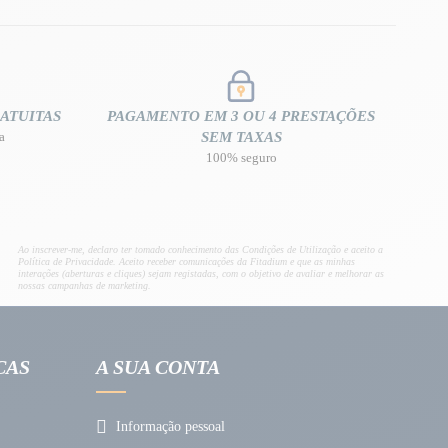
ATUITAS
PAGAMENTO EM 3 OU 4 PRESTAÇÕES
a
SEM TAXAS
100% seguro
Ao inscrever-me, declaro ter tomado conhecimento das Condições de Utilização e aceito a
Política de Privacidade. Aceito receber comunicações da Fitadium e que as minhas
interações (aberturas e cliques) sejam registadas, com o objetivo de avaliar e melhorar as
nossas campanhas de marketing.
CAS
A SUA CONTA
Informação pessoal