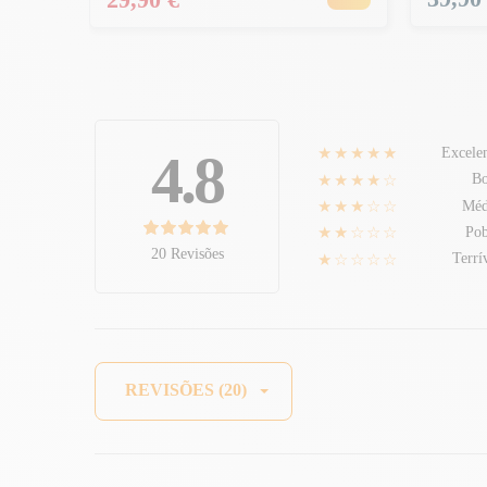
★★★★★
4.8
Excele
★★★★☆
B
★★★☆☆
Méd
★★☆☆☆
Pob
20 Revisões
★☆☆☆☆
Terrí
REVISÕES (20)