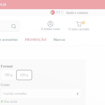
A20
PT
Ajuda e contacto
0
A minha conta
O meu carrinho
e acessórios
PROMOÇÃO
Marcas
Format
390 g
650 g
Gosto
Em stock