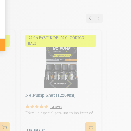
-20 € A PARTIR DE 150 € | CÓDIGO:
-20 € A P
BA20
BA20
No Pump 
Para especia
Preço
2,50 €
)
No Pump Shot (12x60ml)
14 Avis
a
Fórmula especial para um treino intenso!
Preço
29,90 €