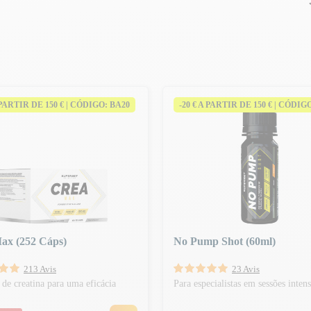
A PARTIR DE 150 € | CÓDIGO: BA20
-20 € A PARTIR DE 150 € | CÓDIG
ax (252 Cáps)
No Pump Shot (60ml)
213 Avis
23 Avis
 de creatina para uma eficácia
Para especialistas em sessões intens
!
 normal