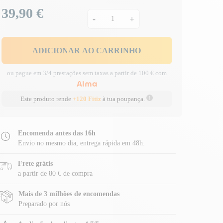
39,90 €
Preço
-
+
ADICIONAR AO CARRINHO
ou pague em 3/4 prestações sem taxas a partir de 100 € com
Este produto rende
+120 Fitiz
à tua poupança.
Encomenda antes das 16h
Envio no mesmo dia, entrega rápida em 48h.
Frete grátis
a partir de 80 € de compra
Mais de 3 milhões de encomendas
Preparado por nós