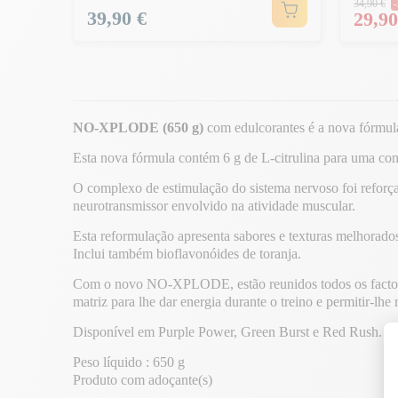
34,90 €
-
Preço
39,90 €
Preço
29,90
NO-XPLODE (650 g)
com edulcorantes é a nova fórmula
Esta nova fórmula contém 6 g de L-citrulina para uma cong
O complexo de estimulação do sistema nervoso foi reforça
neurotransmissor envolvido na atividade muscular.
Esta reformulação apresenta sabores e texturas melhorad
Inclui também bioflavonóides de toranja.
Com o novo NO-XPLODE, estão reunidos todos os factore
matriz para lhe dar energia durante o treino e permitir-lh
Disponível em Purple Power, Green Burst e Red Rush.
Peso líquido : 650 g
Produto com adoçante(s)