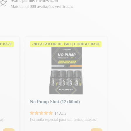
Avaliação dos clientes 4,7/5
Mais de 38 000 avaliações verificadas
O: BA20
-20 € A PARTIR DE 150 € | CÓDIGO: BA20
No Pump Shot (12x60ml)
14 Avis
as!
Fórmula especial para um treino intenso!